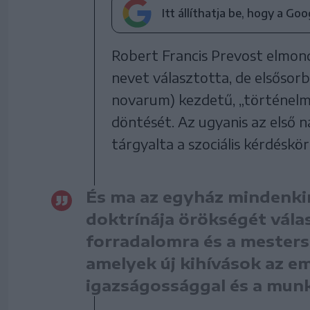
Itt állíthatja be, hogy a Go
Robert Francis Prevost elmond
nevet választotta, de elsősorb
novarum) kezdetű, „történelmi 
döntését. Az ugyanis az első 
tárgyalta a szociális kérdéskör
És ma az egyház mindenkine
doktrínája örökségét válas
forradalomra és a mestersé
amelyek új kihívások az e
igazságossággal és a mun