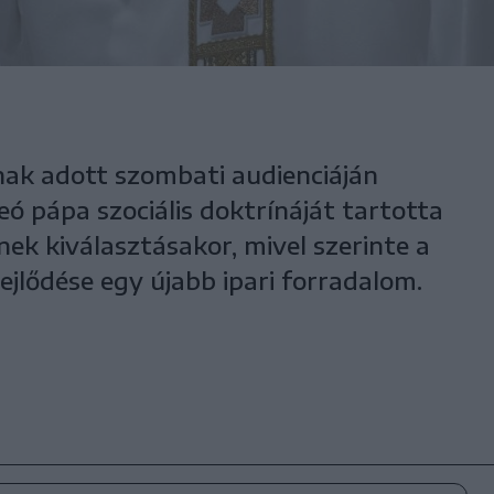
nak adott szombati audienciáján
eó pápa szociális doktrínáját tartotta
ek kiválasztásakor, mivel szerinte a
fejlődése egy újabb ipari forradalom.