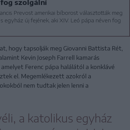
fog szolgálni
ancis Prevost amerikai bíborost választották meg
us egyház új fejének, aki XIV. Leó pápa néven fog
at, hogy tapsolják meg Giovanni Battista Rét,
valamint Kevin Joseph Farrell kamarás
 amelyet Ferenc pápa halálától a konklávé
ztek el. Megemlékezett azokról a
 okokból nem tudtak jelen lenni a
éli, a katolikus egyház