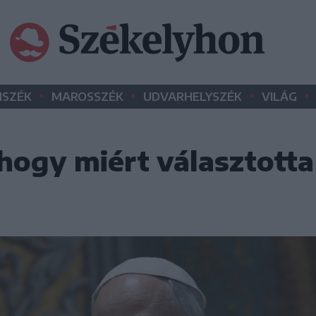
•
•
•
•
SZÉK
MAROSSZÉK
UDVARHELYSZÉK
VILÁG
 hogy miért választotta