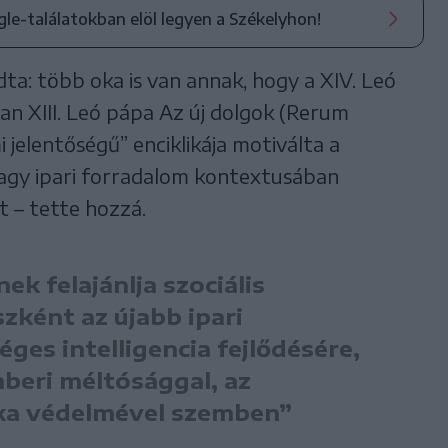
ogle-találatokban elöl legyen a Székelyhon!
ta: több oka is van annak, hogy a XIV. Leó
an XIII. Leó pápa Az új dolgok (Rerum
jelentőségű” enciklikája motiválta a
nagy ipari forradalom kontextusában
t – tette hozzá.
k felajánlja szociális
zként az újabb ipari
ges intelligencia fejlődésére,
mberi méltósággal, az
ka védelmével szemben”