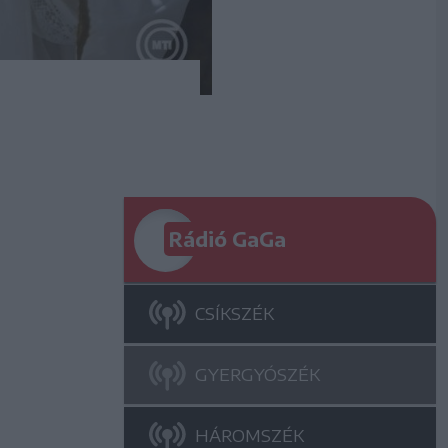
Rádió GaGa
CSÍKSZÉK
GYERGYÓSZÉK
HÁROMSZÉK