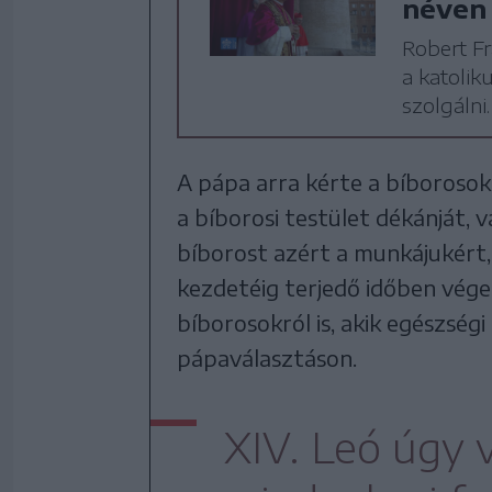
néven 
Robert Fr
a katolik
szolgálni.
A pápa arra kérte a bíborosok
a bíborosi testület dékánját, 
bíborost azért a munkájukért,
kezdetéig terjedő időben vége
bíborosokról is, akik egészségi
pápaválasztáson.
XIV. Leó úgy v