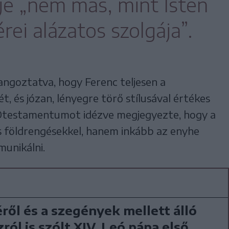
je „nem más, mint Isten
érei alázatos szolgája”.
angoztatva, hogy Ferenc teljesen a
t, és józan, lényegre törő stílusával értékes
 Ótestamentumot idézve megjegyezte, hogy a
s földrengésekkel, hanem inkább az enyhe
munikálni.
ről és a szegények mellett álló
ról is szólt XIV. Leó pápa első