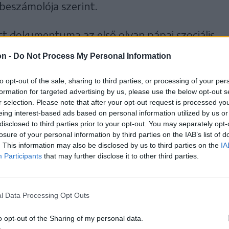
 beszámolója szerint.
tt dokumentuma az első olyan pápai szociális
ról is szólt.
on -
Do Not Process My Personal Information
 pápa a VI. Pálról elnevezett vatikáni
to opt-out of the sale, sharing to third parties, or processing of your per
formation for targeted advertising by us, please use the below opt-out s
íborosi testület tagjait: a zárt ajtók mögött
r selection. Please note that after your opt-out request is processed y
zék csak a pápa beszédének szövegét közölte,
eing interest-based ads based on personal information utilized by us or
disclosed to third parties prior to your opt-out. You may separately opt-
 követett a bíborosokkal. Utóbbit nem
losure of your personal information by third parties on the IAB’s list of
lálkozó két órán át tartott.
. This information may also be disclosed by us to third parties on the
IA
Participants
that may further disclose it to other third parties.
oztatta, hogy a pápaság
l Data Processing Opt Outs
ként mindenki más
o opt-out of the Sharing of my personal data.