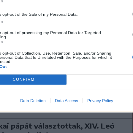
ő feletti igának” számít,
In
o opt-out of the Sale of my Personal Data.
n, valamint a
In
 a bíborosok és a hívek
to opt-out of processing my Personal Data for Targeted
ing.
In
 számít.
o opt-out of Collection, Use, Retention, Sale, and/or Sharing
ersonal Data that Is Unrelated with the Purposes for which it
lected.
Out
i” pillanatról beszélt, hiszen megválasztása
CONFIRM
Data Deletion
Data Access
Privacy Policy
ai pápát választottak, XIV. Leó