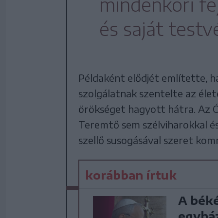
mindenkori fe
és saját testv
Példaként elődjét említette, h
szolgálatnak szentelte az életé
örökséget hagyott hátra. Az
Teremtő sem szélviharokkal é
szellő susogásával szeret kom
korábban írtuk
A béké
egyház