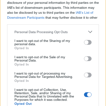
eseménnyé vált
disclosure of your personal information by third parties on the
IAB’s list of downstream participants. This information may
also be disclosed by us to third parties on the
IAB’s List of
Downstream Participants
that may further disclose it to other
third parties.
Personal Data Processing Opt Outs
I want to opt-out of the Sharing of my
personal data.
Opted In
I want to opt-out of the Sale of my
Personal Data.
Opted In
I want to opt-out of processing my
Personal Data for Targeted Advertising.
2026. július 17., 17:03
Opted In
Új fejezet kezdődik a gernyeszegi
I want to opt-out of Collection, Use,
Teleki-kastély történetében
Retention, Sale, and/or Sharing of my
Personal Data that Is Unrelated with the
Purposes for which it was collected.
Opted Out