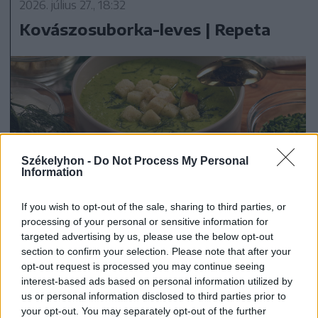
2026. július 27., 18:32
Kovászosuborka-leves | Repeta
Székelyhon -
Do Not Process My Personal
Information
If you wish to opt-out of the sale, sharing to third parties, or
processing of your personal or sensitive information for
targeted advertising by us, please use the below opt-out
section to confirm your selection. Please note that after your
2026. július 19., 11:07
opt-out request is processed you may continue seeing
Szoknyás Gurulás: bolondos
interest-based ads based on personal information utilized by
us or personal information disclosed to third parties prior to
ötletként indult, értékes
your opt-out. You may separately opt-out of the further