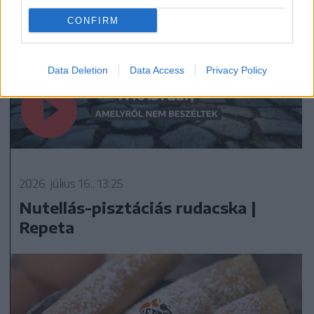
CONFIRM
Data Deletion
Data Access
Privacy Policy
2026. július 16., 13:25
Nutellás-pisztáciás rudacska |
Repeta