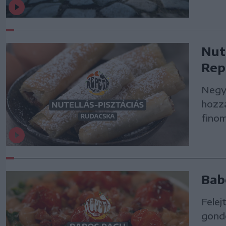
Nut
Rep
Negye
hozzá
finom
Bab
Felej
gondo