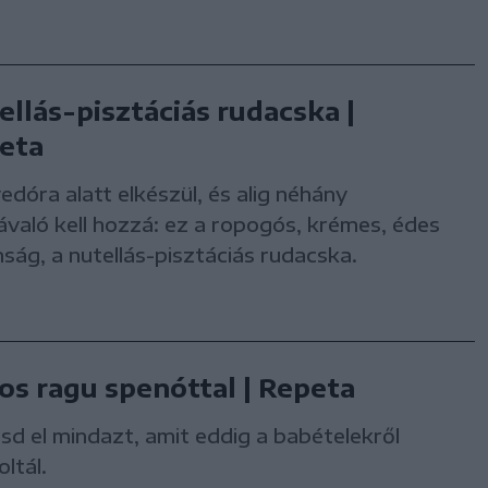
ellás-pisztáciás rudacska |
eta
dóra alatt elkészül, és alig néhány
való kell hozzá: ez a ropogós, krémes, édes
ság, a nutellás-pisztáciás rudacska.
os ragu spenóttal | Repeta
tsd el mindazt, amit eddig a babételekről
ltál.