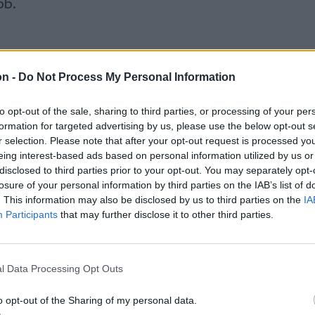
bb.
on -
Do Not Process My Personal Information
dséges tekercs | Repeta
to opt-out of the sale, sharing to third parties, or processing of your per
dséges tavaszi tekercs a távol-keleti
formation for targeted advertising by us, please use the below opt-out s
hák egyik legismertebb és legkedveltebb
r selection. Please note that after your opt-out request is processed y
eing interest-based ads based on personal information utilized by us or
sa.
disclosed to third parties prior to your opt-out. You may separately opt-
losure of your personal information by third parties on the IAB’s list of
. This information may also be disclosed by us to third parties on the
IA
Participants
that may further disclose it to other third parties.
atértek, földet béreltek,
l Data Processing Opt Outs
alkozást építettek |
o opt-out of the Sharing of my personal data.
daszemmel