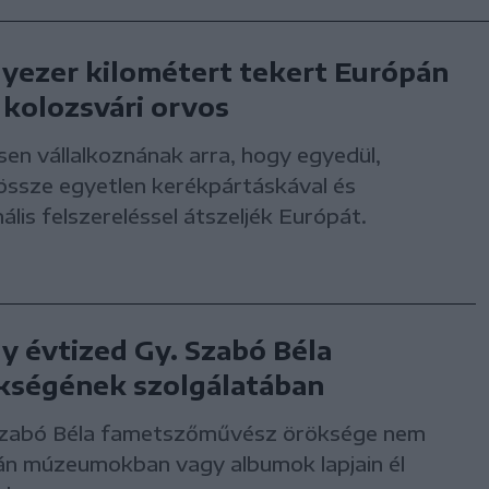
yezer kilométert tekert Európán
a kolozsvári orvos
en vállalkoznának arra, hogy egyedül,
össze egyetlen kerékpártáskával és
ális felszereléssel átszeljék Európát.
y évtized Gy. Szabó Béla
kségének szolgálatában
Szabó Béla fametszőművész öröksége nem
án múzeumokban vagy albumok lapjain él