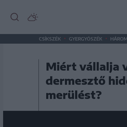
•
•
CSÍKSZÉK
GYERGYÓSZÉK
HÁROM
Miért vállalja 
dermesztő hide
merülést?