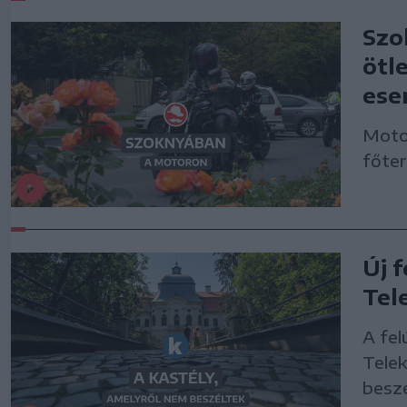
Szo
ötl
ese
Moto
főte
Új 
Tel
A fel
Telek
besz