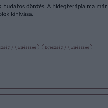
zés, tudatos döntés. A hidegterápia ma már
lók kihívása.
szség
Egészség
Egészség
Egészség