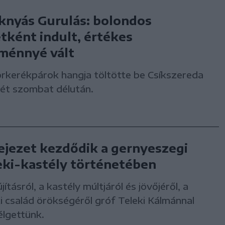
knyás Gurulás: bolondos
etként indult, értékes
ménnyé vált
rkerékpárok hangja töltötte be Csíkszereda
rét szombat délután.
fejezet kezdődik a gernyeszegi
eki-kastély történetében
újításról, a kastély múltjáról és jövőjéről, a
i család örökségéről gróf Teleki Kálmánnal
élgettünk.