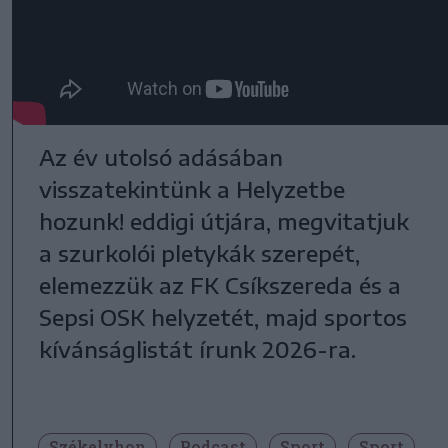
Az év utolsó adásában
visszatekintünk a Helyzetbe
hozunk! eddigi útjára, megvitatjuk
a szurkolói pletykák szerepét,
elemezzük az FK Csíkszereda és a
Sepsi OSK helyzetét, majd sportos
kívánságlistát írunk 2026-ra.
Székelyhon
Podcast
Sport
Sport