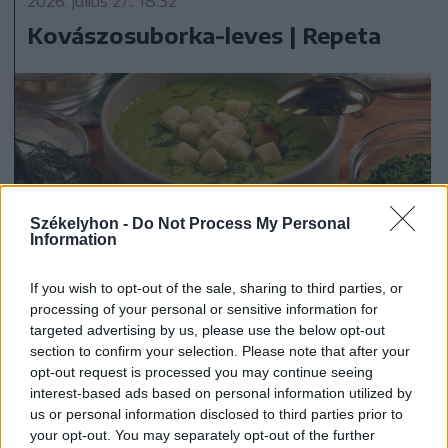
2026. július 27., 18:32
Kovászosuborka-leves | Repeta
Székelyhon -
Do Not Process My Personal
Information
If you wish to opt-out of the sale, sharing to third parties, or
processing of your personal or sensitive information for
targeted advertising by us, please use the below opt-out
section to confirm your selection. Please note that after your
2026. július 19., 11:07
opt-out request is processed you may continue seeing
Szoknyás Gurulás: bolondos
interest-based ads based on personal information utilized by
ötletként indult, értékes
us or personal information disclosed to third parties prior to
your opt-out. You may separately opt-out of the further
eseménnyé vált