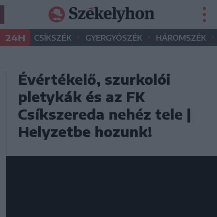
•
•
•
24H
CSÍKSZÉK
GYERGYÓSZÉK
HÁROMSZÉK
Évértékelő, szurkolói
pletykák és az FK
Csíkszereda nehéz tele |
Helyzetbe hozunk!