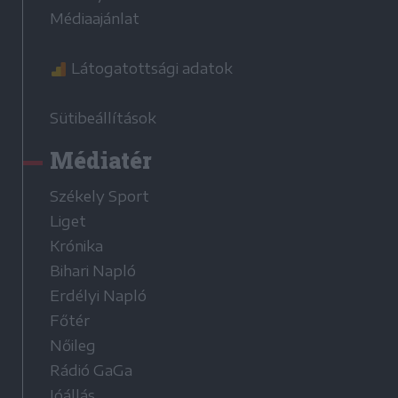
Médiaajánlat
Látogatottsági adatok
Sütibeállítások
Médiatér
Székely Sport
Liget
Krónika
Bihari Napló
Erdélyi Napló
Főtér
Nőileg
Rádió GaGa
Jóállás