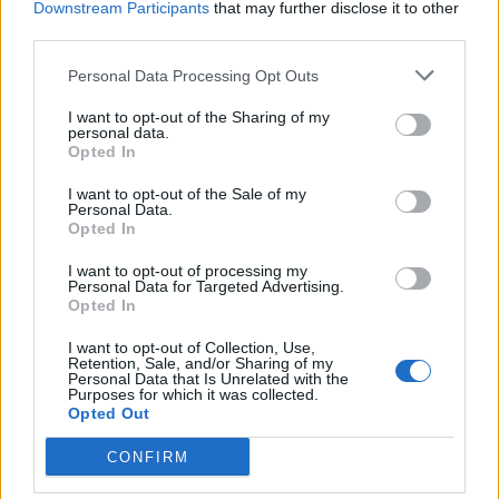
Downstream Participants
that may further disclose it to other
third parties.
Personal Data Processing Opt Outs
I want to opt-out of the Sharing of my
personal data.
Opted In
I want to opt-out of the Sale of my
Personal Data.
2026. július 17., 17:03
Opted In
Új fejezet kezdődik a gernyeszegi
I want to opt-out of processing my
Teleki-kastély történetében
Personal Data for Targeted Advertising.
Opted In
I want to opt-out of Collection, Use,
Retention, Sale, and/or Sharing of my
Personal Data that Is Unrelated with the
Purposes for which it was collected.
Opted Out
CONFIRM