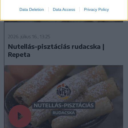
Data Deletion
Data Access
Privacy Policy
2026. július 16., 13:25
Nutellás-pisztáciás rudacska |
Repeta