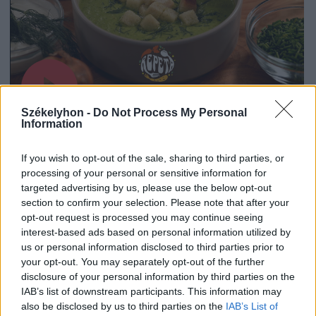
Székelyhon -
Do Not Process My Personal
Information
If you wish to opt-out of the sale, sharing to third parties, or
2026. július 19., 11:07
processing of your personal or sensitive information for
Szoknyás Gurulás: bolondos
targeted advertising by us, please use the below opt-out
ötletként indult, értékes
section to confirm your selection. Please note that after your
opt-out request is processed you may continue seeing
eseménnyé vált
interest-based ads based on personal information utilized by
us or personal information disclosed to third parties prior to
your opt-out. You may separately opt-out of the further
disclosure of your personal information by third parties on the
IAB’s list of downstream participants. This information may
also be disclosed by us to third parties on the
IAB’s List of