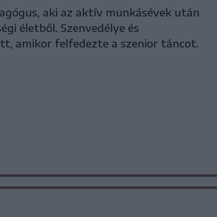
dagógus, aki az aktív munkásévek után
égi életből. Szenvedélye és
tt, amikor felfedezte a szenior táncot.