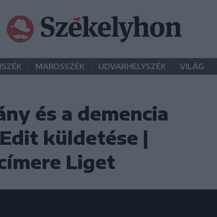
•
•
•
•
SZÉK
MAROSSZÉK
UDVARHELYSZÉK
VILÁG
ány és a demencia
 Edit küldetése |
ímere Liget