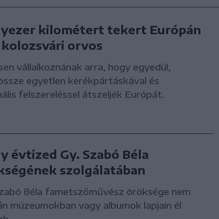
yezer kilométert tekert Európán
a kolozsvári orvos
en vállalkoznának arra, hogy egyedül,
össze egyetlen kerékpártáskával és
ális felszereléssel átszeljék Európát.
y évtized Gy. Szabó Béla
kségének szolgálatában
Szabó Béla fametszőművész öröksége nem
án múzeumokban vagy albumok lapjain él
bb.