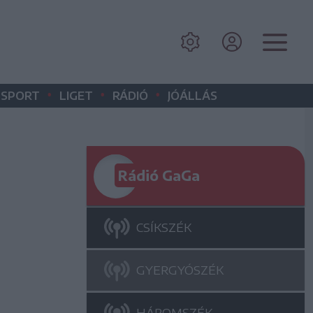
•
•
•
SPORT
LIGET
RÁDIÓ
JÓÁLLÁS
Rádió GaGa
CSÍKSZÉK
GYERGYÓSZÉK
HÁROMSZÉK