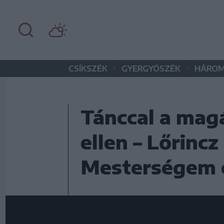
•
•
CSÍKSZÉK
GYERGYÓSZÉK
HÁROM
Tánccal a mag
ellen – Lőrincz
Mesterségem c