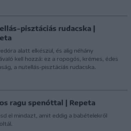
ellás-pisztáciás rudacska |
eta
dóra alatt elkészül, és alig néhány
való kell hozzá: ez a ropogós, krémes, édes
ság, a nutellás-pisztáciás rudacska.
os ragu spenóttal | Repeta
tsd el mindazt, amit eddig a babételekről
ltál.