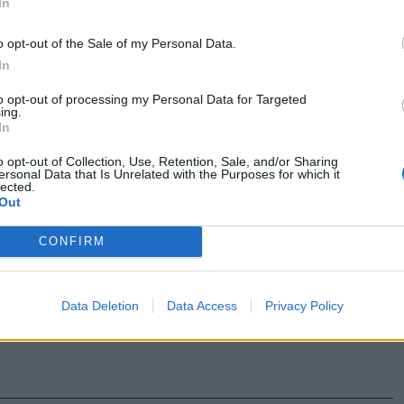
In
lágyszentkirályi Módi testvérek ma már
o opt-out of the Sale of my Personal Data.
 ezer hektárnyi földön gazdálkodnak, és
In
millió eurós sertéstelep építésével készülnek
to opt-out of processing my Personal Data for Targeted
 hogy saját terményeiket helyben dolgozzák
ing.
In
o opt-out of Collection, Use, Retention, Sale, and/or Sharing
ersonal Data that Is Unrelated with the Purposes for which it
lected.
ászosuborka-leves | Repeta
Out
CONFIRM
hűsítő kovászos uborkaleves a nyári napok
issítőbb meglepetése.
Data Deletion
Data Access
Privacy Policy