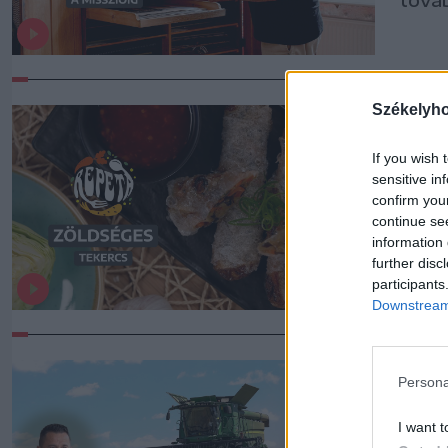
Székelyh
Zöl
If you wish 
A zöl
sensitive in
kony
confirm you
fogá
continue se
information 
further disc
participants
Downstream 
Haz
Persona
váll
I want t
Gaz