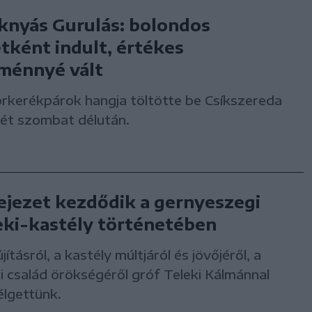
knyás Gurulás: bolondos
etként indult, értékes
ménnyé vált
rkerékpárok hangja töltötte be Csíkszereda
rét szombat délután.
fejezet kezdődik a gernyeszegi
eki-kastély történetében
újításról, a kastély múltjáról és jövőjéről, a
i család örökségéről gróf Teleki Kálmánnal
élgettünk.