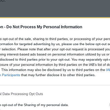
on -
Do Not Process My Personal Information
dséges tekercs | Repeta
to opt-out of the sale, sharing to third parties, or processing of your per
dséges tavaszi tekercs a távol-keleti
formation for targeted advertising by us, please use the below opt-out s
hák egyik legismertebb és legkedveltebb
r selection. Please note that after your opt-out request is processed y
sa.
eing interest-based ads based on personal information utilized by us or
disclosed to third parties prior to your opt-out. You may separately opt-
losure of your personal information by third parties on the IAB’s list of
. This information may also be disclosed by us to third parties on the
IA
Participants
that may further disclose it to other third parties.
atértek, földet béreltek,
l Data Processing Opt Outs
alkozást építettek |
o opt-out of the Sharing of my personal data.
daszemmel