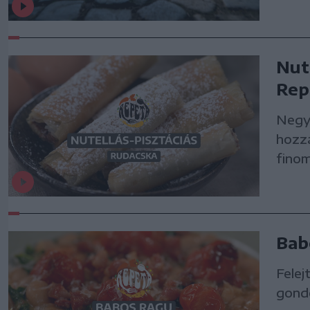
Nut
Rep
Negye
hozzá
finom
Bab
Felej
gondo