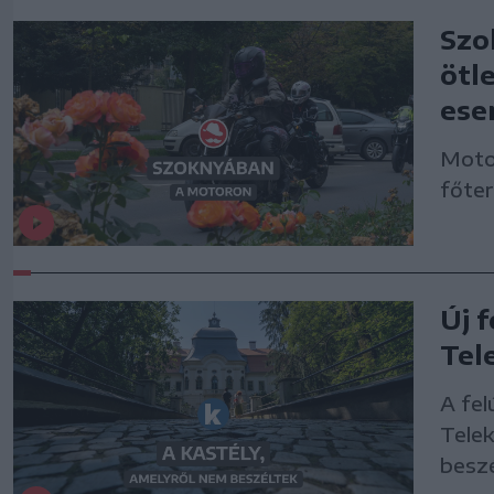
Szo
ötl
ese
Moto
főte
Új 
Tel
A fel
Telek
besz