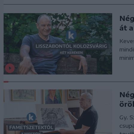
Nég
át 
Keves
mind
minim
Nég
örö
Gy. 
csup
tová