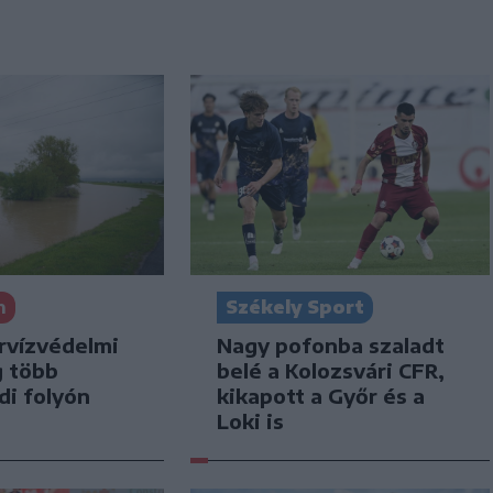
n
Székely Sport
rvízvédelmi
Nagy pofonba szaladt
g több
belé a Kolozsvári CFR,
di folyón
kikapott a Győr és a
Loki is