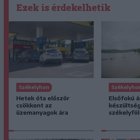
Ezek is érdekelhetik
Székelyhon
Székelyho
Hetek óta először
Elsőfokú á
csökkent az
készültsé
üzemanyagok ára
székelyföl