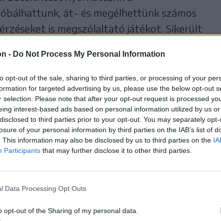
róbálhattunk, át- és megélhettünk számos
érzéseket is megszólaltató játékot. Sikerült
tennünk, amelyek nagymértékben segítik a
on -
Do Not Process My Personal Information
st, a közösségbe való beépülést. A jókedv,
észvétel jellemezte mindenik találkozót,
to opt-out of the sale, sharing to third parties, or processing of your per
formation for targeted advertising by us, please use the below opt-out s
ve, feltöltődve, közösségi élményekkel
r selection. Please note that after your opt-out request is processed y
otthonainkba.
eing interest-based ads based on personal information utilized by us or
disclosed to third parties prior to your opt-out. You may separately opt-
losure of your personal information by third parties on the IAB’s list of
en való részvétel pozitív hatással lesz az
. This information may also be disclosed by us to third parties on the
IA
akkor az oktató nevelő munka minőségére is.
Participants
that may further disclose it to other third parties.
li kohézió, összetartozás érzése, javulni fog
fliktusok kezelésének, megoldásának
l Data Processing Opt Outs
gismert játékok az óvodáskorú gyermekek
o opt-out of the Sharing of my personal data.
felelően hatékonyan beépíthetőek a