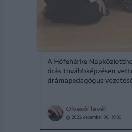
A Hófehérke Napköziotth
órás továbbképzésen vett
drámapedagógus vezetésé
Olvasói levél
2023. december 06., 19:30