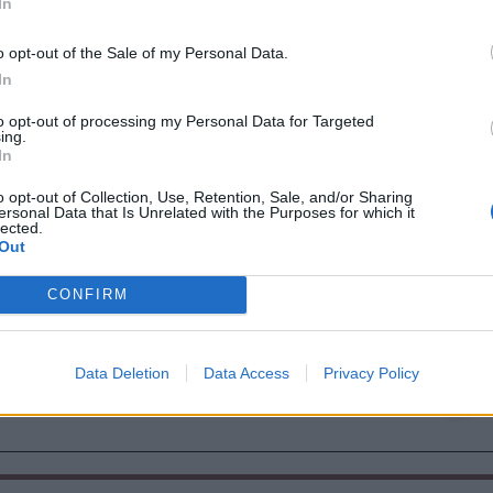
In
ékenységbe, ezáltal jelentős fejlődés
ikációs, szociális képességeinek fejlődésén
o opt-out of the Sale of my Personal Data.
In
to opt-out of processing my Personal Data for Targeted
ing.
nna Mária óvónők
In
o opt-out of Collection, Use, Retention, Sale, and/or Sharing
ersonal Data that Is Unrelated with the Purposes for which it
lected.
Out
CONFIRM
Data Deletion
Data Access
Privacy Policy