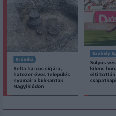
Székely S
Krónika
Súlyos ve
Kelta harcos sírjára,
kilenc hón
hatezer éves település
eltiltottá
nyomaira bukkantak
csapatkap
Nagyiklódon