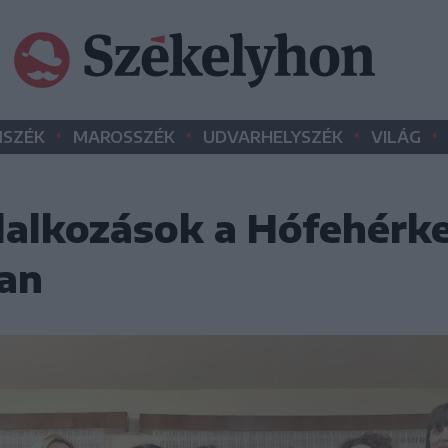
•
•
•
•
SZÉK
MAROSSZÉK
UDVARHELYSZÉK
VILÁG
lalkozások a Hófehérk
an