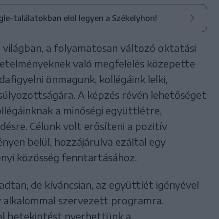
ogle-találatokban elöl legyen a Székelyhon!
lt világban, a folyamatosan változó oktatási
vetelményeknek való megfelelés közepette
afigyelni önmagunk, kollégáink lelki,
súlyozottságára. A képzés révén lehetőséget
llégáinknak a minőségi együttlétre,
désre. Célunk volt erősíteni a pozitív
nyen belül, hozzájárulva ezáltal egy
ényi közösség fenntartásához.
adtan, de kíváncsian, az együttlét igényével
 alkalommal szervezett programra.
l betekintést nyerhettünk a