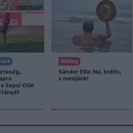
port
Nőileg
szteség,
Sándor Ella: Na, indíts,
apra
s menjünk!
k a Sepsi OSK
itányát