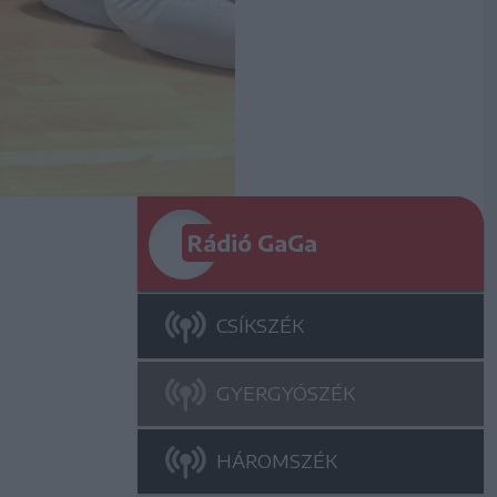
Rádió GaGa
CSÍKSZÉK
GYERGYÓSZÉK
HÁROMSZÉK