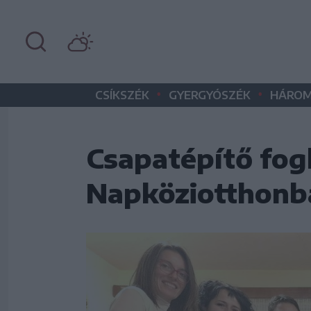
•
•
CSÍKSZÉK
GYERGYÓSZÉK
HÁROM
Csapatépítő fog
Napköziotthonb