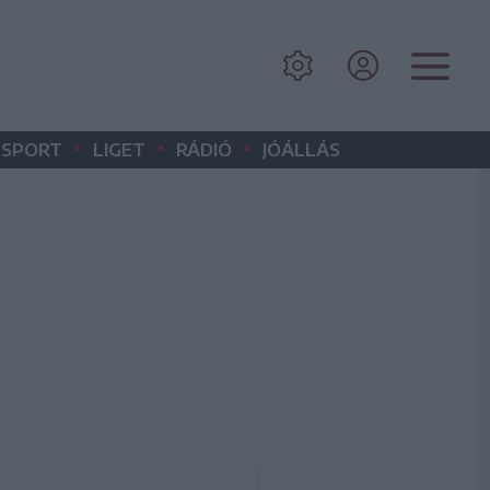
•
•
•
SPORT
LIGET
RÁDIÓ
JÓÁLLÁS