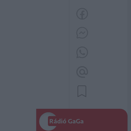
Rádió GaGa