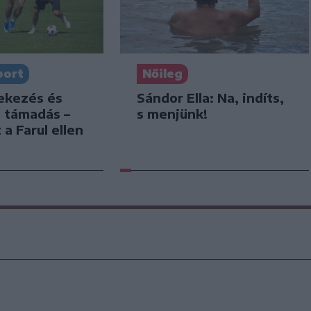
port
Nőileg
dekezés és
Sándor Ella: Na, indíts,
s támadás –
s menjünk!
 a Farul ellen