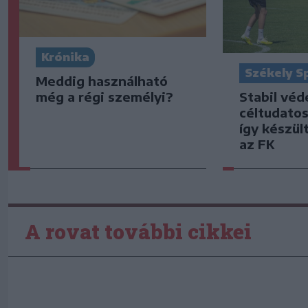
Krónika
Székely S
Meddig használható
Stabil vé
még a régi személyi?
céltudato
így készült
az FK
A rovat további cikkei