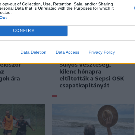
o opt-out of Collection, Use, Retention, Sale, and/or Sharing
ersonal Data that Is Unrelated with the Purposes for which it
lected.
Out
CONFIRM
Data Deletion
Data Access
Privacy Policy
n
Székely Sport
 először
Súlyos veszteség,
az
kilenc hónapra
gok ára
eltiltották a Sepsi OSK
csapatkapitányát