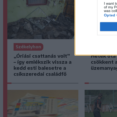
I want t
of my P
was col
Opted 
Székelyhon
Székelyho
„Óriási csattanás volt”
Hetek óta
– így emlékszik vissza a
csökkent 
kedd esti balesetre a
üzemanya
csíkszeredai családfő