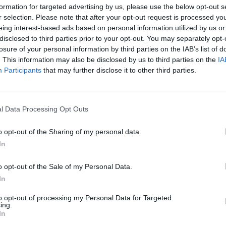
formation for targeted advertising by us, please use the below opt-out s
a győzelem reményével lép pályára.
r selection. Please note that after your opt-out request is processed y
eing interest-based ads based on personal information utilized by us or
disclosed to third parties prior to your opt-out. You may separately opt-
duló:
losure of your personal information by third parties on the IAB’s list of
ei CSS 0–2 (0–0)
. This information may also be disclosed by us to third parties on the
IA
Participants
that may further disclose it to other third parties.
.
l Data Processing Opt Outs
o opt-out of the Sharing of my personal data.
In
o opt-out of the Sale of my Personal Data.
In
to opt-out of processing my Personal Data for Targeted
ing.
In