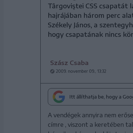
Târgoviştei CSS csapatát l
hajrájában három perc ala
Székely János, a szentegyh
hogy csapatának nincs kö
Szász Csaba
2009. november 09., 13:32
Itt állíthatja be, hogy a Go
A vendégek annyira nem erősek
címre , viszont a keretében t