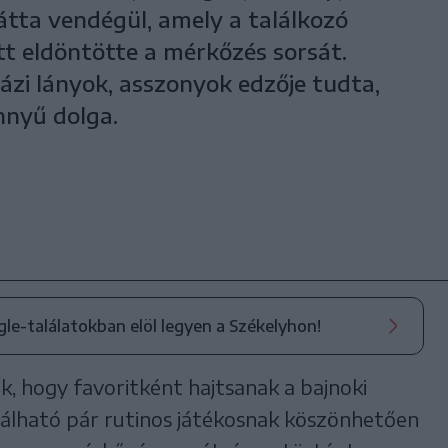
átta vendégül, amely a találkozó
tt eldöntötte a mérkőzés sorsát.
ázi lányok, asszonyok edzője tudta,
nnyű dolga.
ogle-találatokban elöl legyen a Székelyhon!
, hogy favoritként hajtsanak a bajnoki
alálható pár rutinos játékosnak köszönhetően