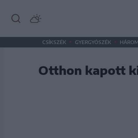
•
•
CSÍKSZÉK
GYERGYÓSZÉK
HÁROM
Otthon kapott k