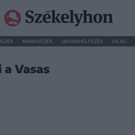
•
•
•
•
SZÉK
MAROSSZÉK
UDVARHELYSZÉK
VILÁG
i a Vasas