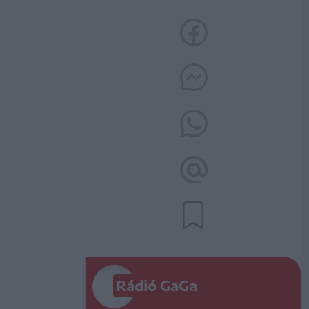
Rádió GaGa