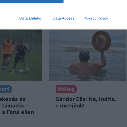
di folyón
eltiltották a Sepsi OSK
csapatkapitányát
Data Deletion
Data Access
Privacy Policy
port
Nőileg
dekezés és
Sándor Ella: Na, indíts,
s támadás –
s menjünk!
 a Farul ellen