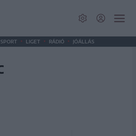
•
•
•
SPORT
LIGET
RÁDIÓ
JÓÁLLÁS
C