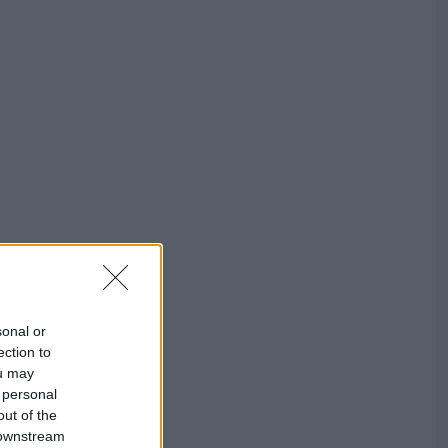
sonal or
ection to
ou may
 personal
out of the
 downstream