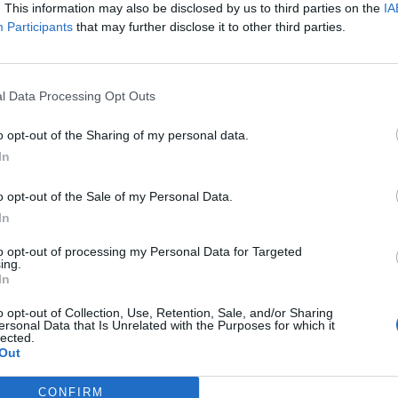
. This information may also be disclosed by us to third parties on the
IA
Participants
that may further disclose it to other third parties.
l Data Processing Opt Outs
o opt-out of the Sharing of my personal data.
In
o opt-out of the Sale of my Personal Data.
In
to opt-out of processing my Personal Data for Targeted
ing.
In
o opt-out of Collection, Use, Retention, Sale, and/or Sharing
ersonal Data that Is Unrelated with the Purposes for which it
lected.
n
Székely Sport
Out
rvízvédelmi
Súlyos veszteség,
g több
kilenc hónapra
CONFIRM