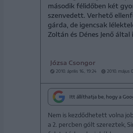
második félidőben két gyo
szenvedett. Verhető ellen
gárda, de igencsak lélekte
Zoltán és Dénes Jenő által
Józsa Csongor
2010. április 16., 19:24
2010. május 0
Itt állíthatja be, hogy a Go
Nem is kezdődhetett volna job
a 2. percben gólt szereztek, S