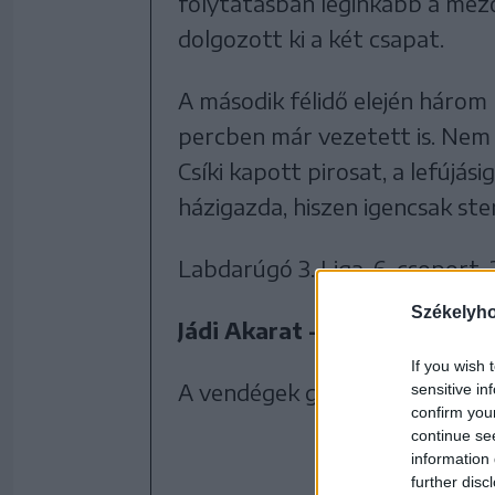
folytatásban leginkább a mező
dolgozott ki a két csapat.
A második félidő elején három p
percben már vezetett is. Nem
Csíki kapott pirosat, a lefújás
házigazda, hiszen igencsak ste
Labdarúgó 3. Liga, 6. csoport, 
Székelyh
Jádi Akarat - FC Székelyudva
If you wish 
A vendégek gólszerzője: Simon 
sensitive in
confirm you
continue se
information 
further disc