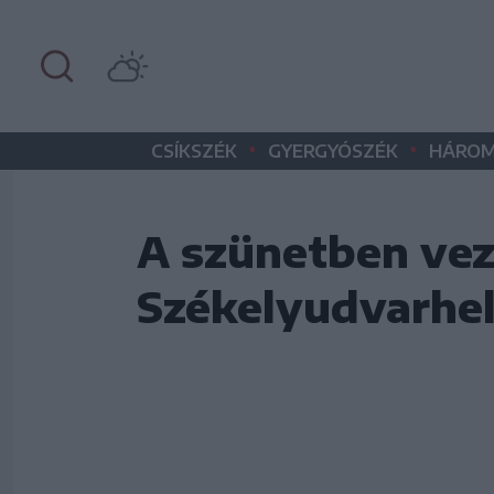
•
•
CSÍKSZÉK
GYERGYÓSZÉK
HÁROM
A szünetben veze
Székelyudvarhe