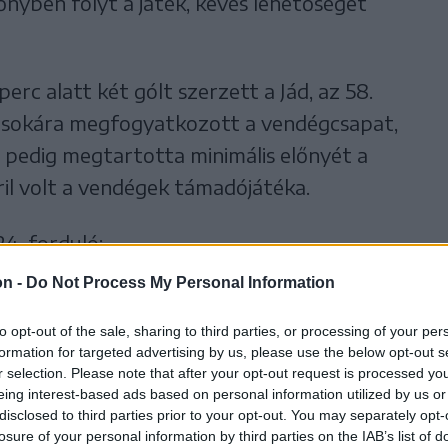
nyben folyt a játék, kevés lehetőséget
erc alatt két gólt szerzett a Jád, az 58.
 sokára megfogyatkozott a vendégcsapat,
ig pedig megtartotta minimális előnyét a
ril volt a vendégek támadójátéka.
24. forduló:
on -
Do Not Process My Personal Information
rhely 2-1 (0-1)
to opt-out of the sale, sharing to third parties, or processing of your per
Arnold (2.)
formation for targeted advertising by us, please use the below opt-out s
r selection. Please note that after your opt-out request is processed y
eing interest-based ads based on personal information utilized by us or
disclosed to third parties prior to your opt-out. You may separately opt-
losure of your personal information by third parties on the IAB’s list of