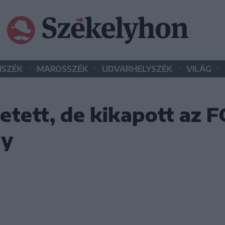
•
•
•
•
SZÉK
MAROSSZÉK
UDVARHELYSZÉK
VILÁG
tett, de kikapott az F
ly