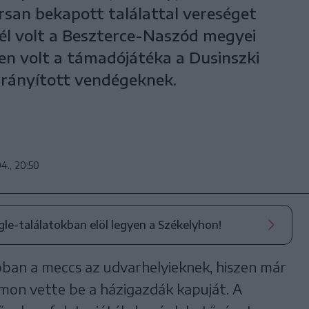
rsan bekapott találattal vereséget
fél volt a Beszterce-Naszód megyei
len volt a támadójátéka a Dusinszki
 irányított vendégeknek.
4., 20:50
ogle-találatokban elöl legyen a Székelyhon!
ban a meccs az udvarhelyieknek, hiszen már
imon vette be a házigazdák kapuját. A