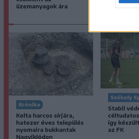
üzemanyagok ára
székelyföl
Székely S
Krónika
Stabil vé
Kelta harcos sírjára,
céltudato
hatezer éves település
így készült
nyomaira bukkantak
az FK
Nagyiklódon