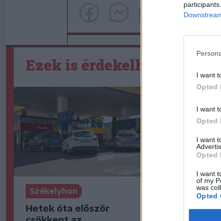
participants
Downstream 
Persona
Ezek is érdekelhetik
I want t
Opted 
I want t
Opted 
I want 
Advertis
Opted 
I want t
of my P
was col
Székelyhon
Székelyho
Opted 
Hetek óta először
Elsőfokú á
csökkent az
készültsé