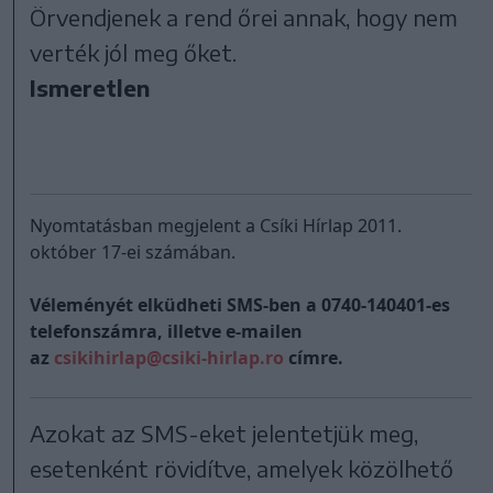
Örvendjenek a rend őrei annak, hogy nem
verték jól meg őket.
Ismeretlen
Nyomtatásban megjelent a Csíki Hírlap 2011.
október 17-ei számában.
Véleményét elküdheti SMS-ben a
0740-140401-es
telefonszámra, illetve e-mailen
az
csikihirlap@csiki-hirlap.ro
címre.
Azo­kat az SMS-eket je­len­tet­jük meg,
esetenként rövidítve, ame­lyek kö­zöl­he­tő