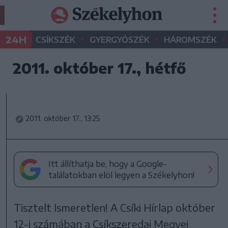
•
•
•
24H
CSÍKSZÉK
GYERGYÓSZÉK
HÁROMSZÉK
2011. október 17., hétfő
2011. október 17., 13:25
Itt állíthatja be, hogy a Google-
találatokban elöl legyen a Székelyhon!
Tisztelt Ismeretlen! A Csíki Hírlap október
12-i számában a Csíkszeredai Megyei