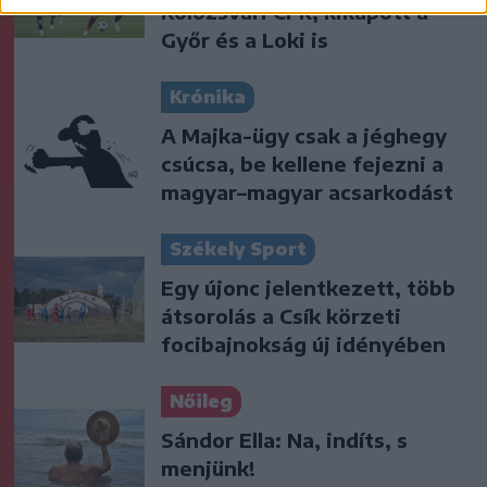
Kolozsvári CFR, kikapott a
Győr és a Loki is
Krónika
A Majka-ügy csak a jéghegy
csúcsa, be kellene fejezni a
magyar–magyar acsarkodást
Székely Sport
Egy újonc jelentkezett, több
átsorolás a Csík körzeti
focibajnokság új idényében
Nőileg
Sándor Ella: Na, indíts, s
menjünk!