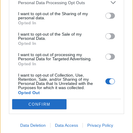
Personal Data Processing Opt Outs
I want to opt-out of the Sharing of my
Ezek is érdekelhetik
personal data.
Opted In
I want to opt-out of the Sale of my
Székelyhon
Personal Data.
Opted In
Mentőhelikopterrel vitték
kórházba, miután kiemelték a
I want to opt-out of processing my
Personal Data for Targeted Advertising.
Marosból – frissítve
Opted In
I want to opt-out of Collection, Use,
Székelyhon
Retention, Sale, and/or Sharing of my
Personal Data that Is Unrelated with the
Székelykeresztúri üzleteknél
Purposes for which it was collected.
Opted Out
és cégeknél razziáztak a
hatóságok
CONFIRM
Székely Sport
Data Deletion
Data Access
Privacy Policy
Nagy pofonba szaladt belé a