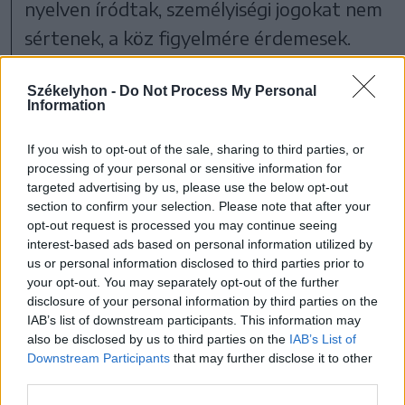
nyel­ven íród­tak, sze­mé­lyi­sé­gi jo­go­kat nem
sér­te­nek, a köz fi­gyel­mé­re ér­de­me­sek.
Szer­kesz­tősé­günk nem vál­lal fe­le­lős­sé­get
Székelyhon -
Do Not Process My Personal
az üzenetek tar­tal­má­ért, a kül­dők te­le­
Information
fon­szá­mát nem je­gyez­zük.
If you wish to opt-out of the sale, sharing to third parties, or
processing of your personal or sensitive information for
targeted advertising by us, please use the below opt-out
section to confirm your selection. Please note that after your
opt-out request is processed you may continue seeing
interest-based ads based on personal information utilized by
us or personal information disclosed to third parties prior to
your opt-out. You may separately opt-out of the further
disclosure of your personal information by third parties on the
IAB’s list of downstream participants. This information may
also be disclosed by us to third parties on the
IAB’s List of
szóljon hozzá!
Downstream Participants
that may further disclose it to other
third parties.