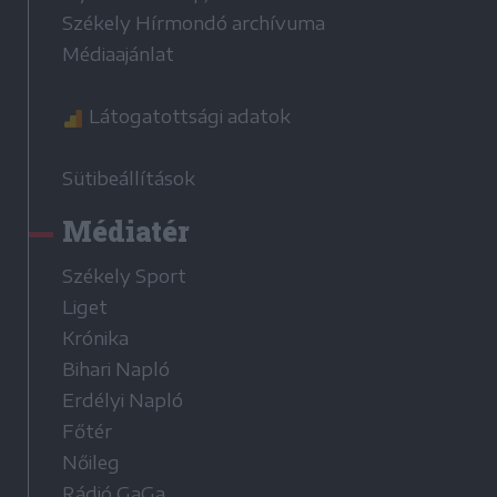
Székely Hírmondó archívuma
Médiaajánlat
Látogatottsági adatok
Sütibeállítások
Médiatér
Székely Sport
Liget
Krónika
Bihari Napló
Erdélyi Napló
Főtér
Nőileg
Rádió GaGa