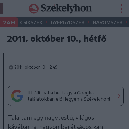
•
•
•
24H
CSÍKSZÉK
GYERGYÓSZÉK
HÁROMSZÉK
2011. október 10., hétfő
2011. október 10., 12:49
Itt állíthatja be, hogy a Google-
találatokban elöl legyen a Székelyhon!
Találtam egy nagytestű, világos
kávébarna, nagyon barátságos kan