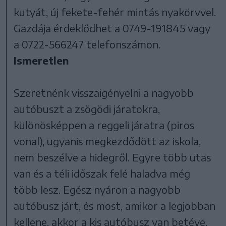
kutyát, új fekete-fehér mintás nyakörvvel.
Gazdája érdeklődhet a 0749-191845 vagy
a 0722-566247 telefonszámon.
Ismeretlen
Szeretnénk visszaigényelni a nagyobb
autóbuszt a zsögödi járatokra,
különösképpen a reggeli járatra (piros
vonal), ugyanis megkezdődött az iskola,
nem beszélve a hidegről. Egyre több utas
van és a téli időszak felé haladva még
több lesz. Egész nyáron a nagyobb
autóbusz járt, és most, amikor a legjobban
kellene, akkor a kis autóbusz van betéve.