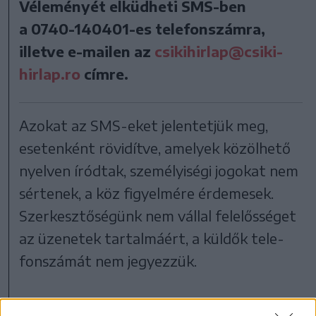
Véleményét elküdheti SMS-ben
a
0740-140401-es
telefonszámra,
illetve e-mailen az
csikihirlap@csiki-
hirlap.ro
címre.
Azo­kat az SMS-eket je­len­tet­jük meg,
esetenként rövidítve, ame­lyek kö­zöl­he­tő
nyel­ven íród­tak, sze­mé­lyi­sé­gi jo­go­kat nem
sér­te­nek, a köz fi­gyel­mé­re ér­de­me­sek.
Szer­kesz­tősé­günk nem vál­lal fe­le­lős­sé­get
az üzenetek tar­tal­má­ért, a kül­dők te­le­
fon­szá­mát nem je­gyez­zük.