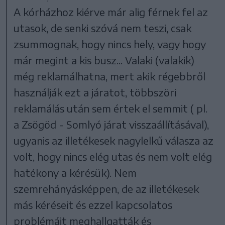
A kórházhoz kiérve már alig férnek fel az
utasok, de senki szóvá nem teszi, csak
zsummognak, hogy nincs hely, vagy hogy
már megint a kis busz... Valaki (valakik)
még reklamálhatna, mert akik régebbről
használják ezt a járatot, többszöri
reklamálás után sem értek el semmit ( pl.
a Zsögöd - Somlyó járat visszaállításával),
ugyanis az illetékesek nagylelkű válasza az
volt, hogy nincs elég utas és nem volt elég
hatékony a kérésük). Nem
szemrehányásképpen, de az illetékesek
más kéréseit és ezzel kapcsolatos
problémáit meghallgatták és