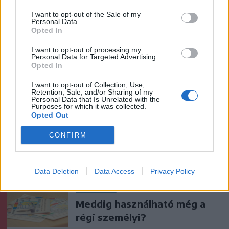
tevő törvényt
I want to opt-out of the Sale of my
Personal Data.
Opted In
Székelyhon
Húsdarálógépbe szorult egy
I want to opt-out of processing my
Personal Data for Targeted Advertising.
kétéves gyerek keze, a
Opted In
tűzoltókra is szükség volt a
I want to opt-out of Collection, Use,
műtőben
Retention, Sale, and/or Sharing of my
Personal Data that Is Unrelated with the
Purposes for which it was collected.
Székely Sport
Opted Out
Látványos meccs nyitotta a
CONFIRM
Szuperliga negyedik
fordulóját (videóval)
Data Deletion
Data Access
Privacy Policy
Krónika
Meddig használható még a
régi személyi?