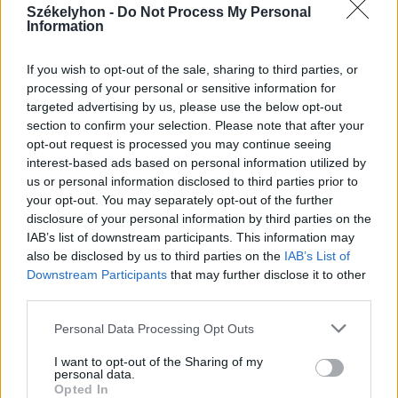
Székelyhon -
Do Not Process My Personal
Information
If you wish to opt-out of the sale, sharing to third parties, or
processing of your personal or sensitive information for
targeted advertising by us, please use the below opt-out
section to confirm your selection. Please note that after your
opt-out request is processed you may continue seeing
szóljon hozzá!
interest-based ads based on personal information utilized by
us or personal information disclosed to third parties prior to
your opt-out. You may separately opt-out of the further
disclosure of your personal information by third parties on the
IAB’s list of downstream participants. This information may
Ezek is érdekelhetik
also be disclosed by us to third parties on the
IAB’s List of
Downstream Participants
that may further disclose it to other
third parties.
Székelyhon
Personal Data Processing Opt Outs
Visszaküldte a parlamentnek
I want to opt-out of the Sharing of my
Nicușor Dan a közel 900
personal data.
medve kilövését lehetővé
Opted In