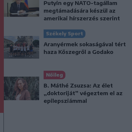
Putyin egy NATO-tagállam
megtámadására készül az
amerikai hírszerzés szerint
Székely Sport
Aranyérmek sokaságával tért
haza Kőszegről a Godako
Nőileg
B. Máthé Zsuzsa: Az élet
„doktoriját” végeztem el az
epilepsziámmal