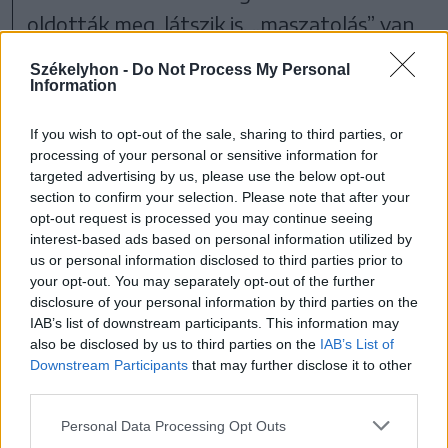
oldották meg, látszik is, „maszatolás” van
mindenütt. Ami az Ön aggodalmát illeti a
Székelyhon -
Do Not Process My Personal
vízadóval, alaptalan, mert ebben a tízéves
Information
tervben nem fog megvalósulni. A
If you wish to opt-out of the sale, sharing to third parties, or
pályázatok pedig elvont fogalmak
processing of your personal or sensitive information for
targeted advertising by us, please use the below opt-out
Középlokon. Tisztelettel,
section to confirm your selection. Please note that after your
opt-out request is processed you may continue seeing
Egy tanácstalan tag
interest-based ads based on personal information utilized by
us or personal information disclosed to third parties prior to
your opt-out. You may separately opt-out of the further
disclosure of your personal information by third parties on the
IAB’s list of downstream participants. This information may
also be disclosed by us to third parties on the
IAB’s List of
Downstream Participants
that may further disclose it to other
Nyomtatásban megjelent a Csíki Hírlap
third parties.
2011. június 28-ai számában
.
Personal Data Processing Opt Outs