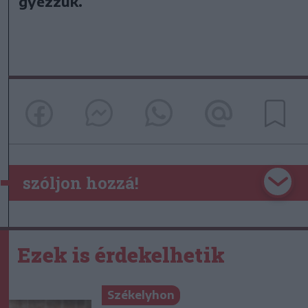
gyez­zük.
szóljon hozzá!
Ezek is érdekelhetik
Székelyhon