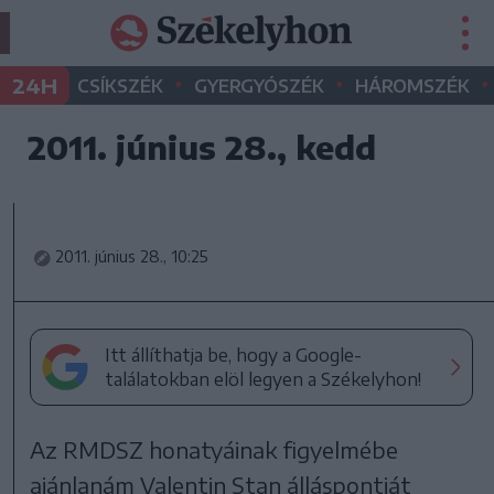
•
•
•
24H
CSÍKSZÉK
GYERGYÓSZÉK
HÁROMSZÉK
2011. június 28., kedd
2011. június 28., 10:25
Itt állíthatja be, hogy a Google-
találatokban elöl legyen a Székelyhon!
Az RMDSZ honatyáinak figyelmébe
ajánlanám Valentin Stan álláspontját