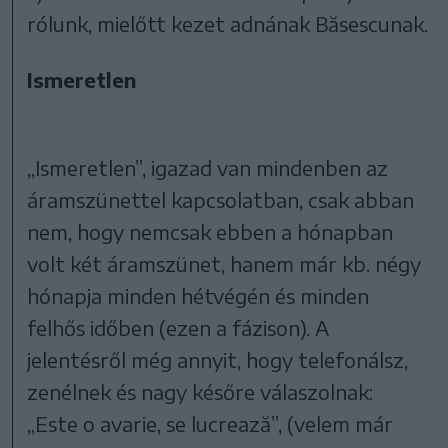
rólunk, mielőtt kezet adnának Băsescunak.
Ismeretlen
„Ismeretlen”, igazad van mindenben az
áramszünettel kapcsolatban, csak abban
nem, hogy nemcsak ebben a hónapban
volt két áramszünet, hanem már kb. négy
hónapja minden hétvégén és minden
felhős időben (ezen a fázison). A
jelentésről még annyit, hogy telefonálsz,
zenélnek és nagy későre válaszolnak:
„Este o avarie, se lucrează”, (velem már