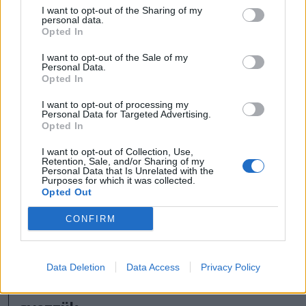
I want to opt-out of the Sharing of my
personal data.
Véleményét elküdheti SMS-ben
Opted In
a
0740-140401-es
telefonszámra,
I want to opt-out of the Sale of my
Personal Data.
illetve e-mailen
Opted In
az
csikihirlap@csiki-hirlap.ro
címre.
I want to opt-out of processing my
Personal Data for Targeted Advertising.
Opted In
Azo­kat az SMS-eket je­len­tet­jük meg,
I want to opt-out of Collection, Use,
Retention, Sale, and/or Sharing of my
Personal Data that Is Unrelated with the
esetenként rövidítve, ame­lyek kö­zöl­
Purposes for which it was collected.
Opted Out
he­tő nyel­ven íród­tak, sze­mé­lyi­sé­gi jo­
go­kat nem sér­te­nek, a köz fi­gyel­mé­re
CONFIRM
ér­de­me­sek. Szer­kesz­tősé­günk nem
vál­lal fe­le­lős­sé­get az üzenetek tar­tal­
Data Deletion
Data Access
Privacy Policy
má­ért, a kül­dők te­le­fon­szá­mát nem je­