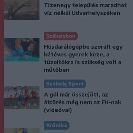
Tizenegy település maradhat
víz nélkül Udvarhelyszéken
Székelyhon
Húsdarálógépbe szorult egy
kétéves gyerek keze, a
tűzoltókra is szükség volt a
műtőben
Székely Sport
A gól már összejött, az
áttörés még nem az FK-nak
(videóval)
Krónika