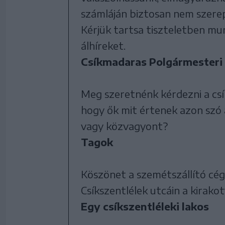
számláján biztosan nem szerep
Kérjük tartsa tiszteletben mu
álhíreket.
Csíkmadaras Polgármesteri H
Meg szeretnénk kérdezni a csí
hogy ők mit értenek azon szó 
vagy közvagyont?
Tagok
Köszönet a szemétszállító cé
Csíkszentlélek utcáin a kirako
Egy csíkszentléleki lakos