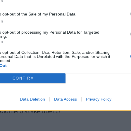
In
o opt-out of the Sale of my Personal Data.
In
síkszeredai földhelyzettel foglalkozó
to opt-out of processing my Personal Data for Targeted
idített formában jelent meg (a bővített
ing.
In
 olvasható), így azok, akik csak a papír-
o opt-out of Collection, Use, Retention, Sale, and/or Sharing
os dolgot nem tudhattak meg: pl., hogy a
ersonal Data that Is Unrelated with the Purposes for which it
lected.
m lehet letenni, amíg nem fejeződött be a
Out
valahol egy darab szabad terület. Nem értem,
CONFIRM
 nélkül a Földtulajdont Visszaállító
et beazonosítani és kimérni, ki fogja a
Data Deletion
Data Access
Privacy Policy
tni, ha nem a régi helyén szolgáltatják
a földmérő szakembert?