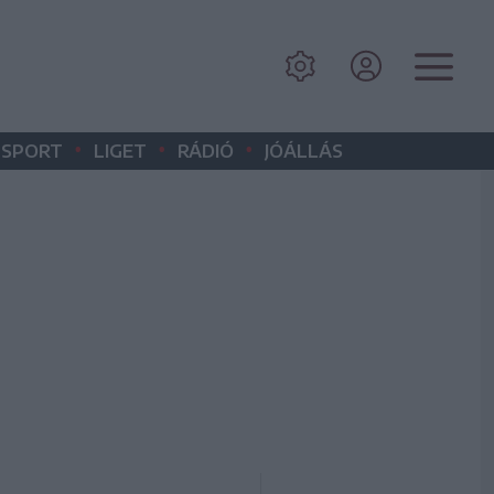
•
•
•
SPORT
LIGET
RÁDIÓ
JÓÁLLÁS