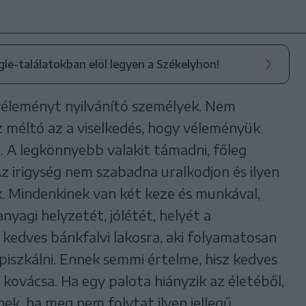
ogle-találatokban elöl legyen a Székelyhon!
véleményt nyilvánító személyek. Nem
 méltó az a viselkedés, hogy véleményük
t. A legkönnyebb valakit támadni, főleg
Az irigység nem szabadna uralkodjon és ilyen
 Mindenkinek van két keze és munkával,
anyagi helyzetét, jólétét, helyét a
 kedves bánkfalvi lakosra, aki folyamatosan
piszkálni. Ennek semmi értelme, hisz kedves
 kovácsa. Ha egy palota hiányzik az életéből,
nek, ha meg nem folytat ilyen jellegű