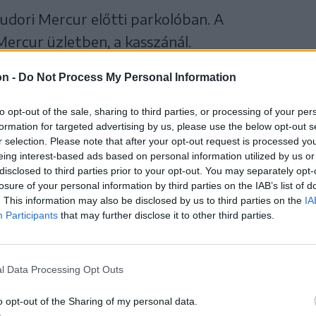
udori Mercur előtti parkolóban. A
Mercur üzletben, a kasszánál.
on -
Do Not Process My Personal Information
 szeretnék mondani, hogy ne feledd, hogy
to opt-out of the sale, sharing to third parties, or processing of your per
formation for targeted advertising by us, please use the below opt-out s
zlet van, és ha már valamelyikben nem
r selection. Please note that after your opt-out request is processed y
evezd meg az üzletet.
eing interest-based ads based on personal information utilized by us or
disclosed to third parties prior to your opt-out. You may separately opt-
losure of your personal information by third parties on the IAB’s list of
. This information may also be disclosed by us to third parties on the
IA
Participants
that may further disclose it to other third parties.
mmi gond, egy talpig úriember az igazgató
ek emberek! Az elégedetlenkedőnek üzenem,
asági politikáját! És emlékezzen vissza a
l Data Processing Opt Outs
, persze a besúgók kivételével, mert csak ők
o opt-out of the Sharing of my personal data.