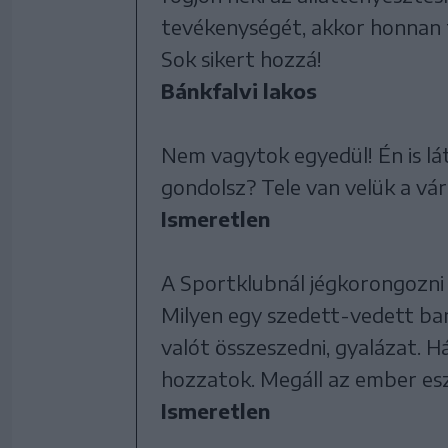
tevékenységét, akkor honnan t
Sok sikert hozzá!
Bánkfalvi lakos
Nem vagytok egyedül! Én is lá
gondolsz? Tele van velük a vár
Ismeretlen
A Sportklubnál jégkorongozni k
Milyen egy szedett-vedett ban
valót összeszedni, gyalázat. H
hozzatok. Megáll az ember es
Ismeretlen