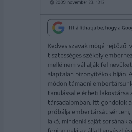
2009. november 23., 13:12
Itt állíthatja be, hogy a Go
Kedves szavak mögé rejtőző, 
tisztességes székely emberhez
mellé nem vállalják fel nevüke
alaptalan bizonyítékok híján. 
módon támadni embertársunk.
tanulással elérheti lakostársa 
társadalomban. Itt gondolok a
próbálja embertársát sérteni, 
lakó, mindenki saját sorsának a
fogjon neki az állattenyésztés