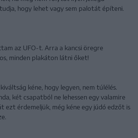
udja, hogy lehet vagy sem palotát építeni.
ttam az UFO-t. Arra a kancsi öregre
os, minden plakáton látni őket!
iváltság kéne, hogy legyen, nem túlélés.
da, két csapatból ne lehessen egy valamire
át ezt érdemeljük, még kéne egy júdó edzőt is
ze.