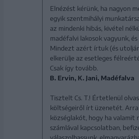
Elnézést kérünk, ha nagyon me
egyik szentmihályi munkatársa
az mindenki hibás, kivétel nél
madéfalvi lakosok vagyunk, és
Mindezt azért írtuk (és utoljá
elkerülje az esetleges félreér
Csak így tovább.
B. Ervin, K. Jani, Madéfalva
Tisztelt Cs. T.! Értetlenül olv
költségeiről írt üzenetét. Ar
községlakót, hogy ha valamit n
számlával kapcsolatban, befiz
válaszolhassunk, elmagyarázh