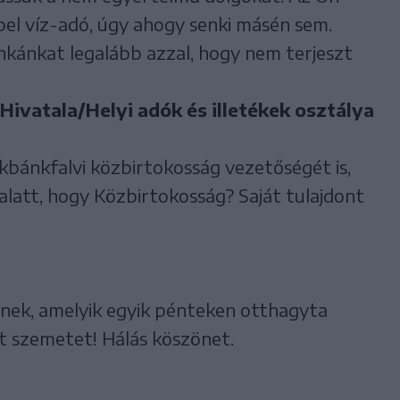
el víz-adó, úgy ahogy senki másén sem.
nkánkat legalább azzal, hogy nem terjeszt
ivatala/Helyi adók és illetékek osztálya
kbánkfalvi közbirtokosság vezetőségét is,
alatt, hogy Közbirtokosság? Saját tulajdont
gnek, amelyik egyik pénteken otthagyta
tt szemetet! Hálás köszönet.