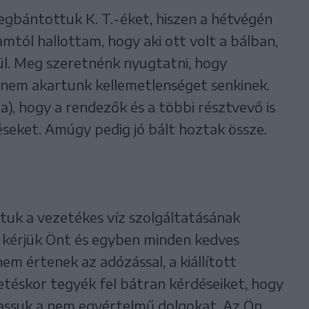
gbántottuk K. T.-éket, hiszen a hétvégén
mtól hallottam, hogy aki ott volt a bálban,
kül. Meg szeretnénk nyugtatni, hogy
 nem akartunk kellemetlenséget senkinek.
ra), hogy a rendezők és a többi résztvevő is
téseket. Amúgy pedig jó bált hoztak össze.
astuk a vezetékes víz szolgáltatásának
ra kérjük Önt és egyben minden kedves
em értenek az adózással, a kiállított
etéskor tegyék fel bátran kérdéseiket, hogy
assuk a nem egyértelmű dolgokat. Az Ön