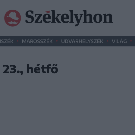
•
•
•
•
SZÉK
MAROSSZÉK
UDVARHELYSZÉK
VILÁG
23., hétfő