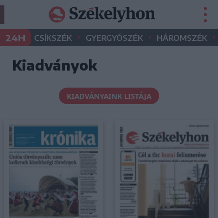
•
•
•
24H
CSÍKSZÉK
GYERGYÓSZÉK
HÁROMSZÉK
Kiadványok
KIADVÁNYAINK LISTÁJA