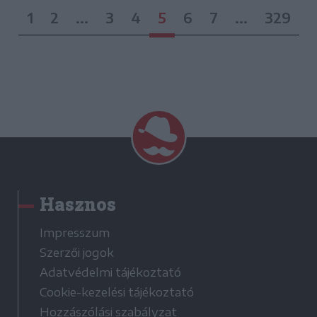
1
2
...
3
4
5
6
7
...
329
Hasznos
Impresszum
Szerzői jogok
Adatvédelmi tájékoztató
Cookie-kezelési tájékoztató
Hozzászólási szabályzat