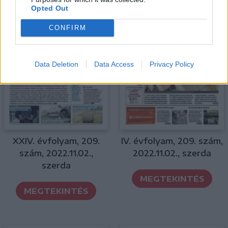
Opted Out
CONFIRM
Data Deletion
Data Access
Privacy Policy
XXIV. évfolyam, 209.
IV. évfolyam, 209. szám,
szám, 2022.11.02.,
2022.11.02., szerda
szerda
MEGTEKINTÉS
MEGTEKINTÉS