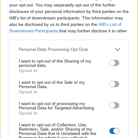
your opt-out. You may separately opt-out of the further
disclosure of your personal information by third parties on the
IAB’s list of downstream participants. This information may
also be disclosed by us to third parties on the
IAB’s List of
Downstream Participants
that may further disclose it to other
third parties.
Personal Data Processing Opt Outs
I want to opt-out of the Sharing of my
personal data.
Opted In
XXIV. évfolyam, 210.
IV. évfolyam, 210. szám,
szám, 2022.11.03.,
2022.11.03., csütörtök
I want to opt-out of the Sale of my
Personal Data.
csütörtök
Opted In
MEGTEKINTÉS
I want to opt-out of processing my
MEGTEKINTÉS
Personal Data for Targeted Advertising.
Opted In
I want to opt-out of Collection, Use,
Retention, Sale, and/or Sharing of my
Personal Data that Is Unrelated with the
Purposes for which it was collected.