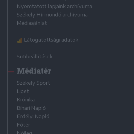
Nyomtatott lapjaink archívuma
Székely Hírmondó archívuma
Médiaajánlat
Látogatottsági adatok
Sütibeállítások
Médiatér
Székely Sport
Liget
Krónika
Bihari Napló
Erdélyi Napló
Főtér
Nőileg