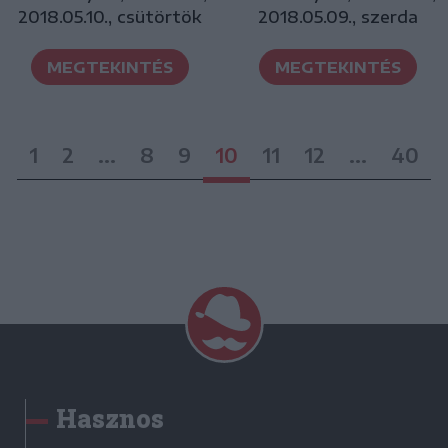
2018.05.10., csütörtök
2018.05.09., szerda
MEGTEKINTÉS
MEGTEKINTÉS
1
2
...
8
9
10
11
12
...
40
Hasznos