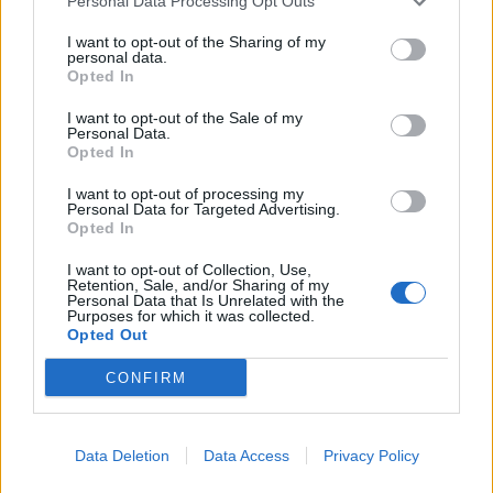
Personal Data Processing Opt Outs
XII. évfolyam, 91. szám,
XII. évfolyam, 90. szám,
I want to opt-out of the Sharing of my
2018.05.16., szerda
2018.05.15., kedd
personal data.
Opted In
MEGTEKINTÉS
MEGTEKINTÉS
I want to opt-out of the Sale of my
Personal Data.
Opted In
I want to opt-out of processing my
Personal Data for Targeted Advertising.
Opted In
I want to opt-out of Collection, Use,
Retention, Sale, and/or Sharing of my
Personal Data that Is Unrelated with the
Purposes for which it was collected.
Opted Out
CONFIRM
Data Deletion
Data Access
Privacy Policy