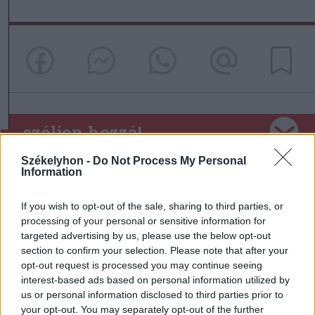
szóljon hozzá!
Székelyhon -
Do Not Process My Personal
Information
Ezek is érdekelhetik
If you wish to opt-out of the sale, sharing to third parties, or
processing of your personal or sensitive information for
targeted advertising by us, please use the below opt-out
Székelyhon
section to confirm your selection. Please note that after your
opt-out request is processed you may continue seeing
Tizenegy település maradhat
interest-based ads based on personal information utilized by
víz nélkül Udvarhelyszéken
us or personal information disclosed to third parties prior to
your opt-out. You may separately opt-out of the further