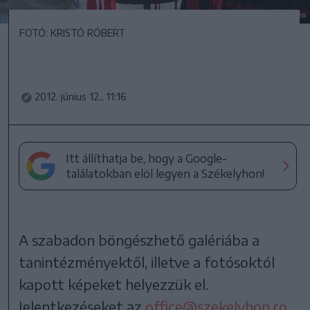
FOTÓ: KRISTÓ RÓBERT
2012. június 12., 11:16
Itt állíthatja be, hogy a Google-
találatokban elöl legyen a Székelyhon!
A szabadon böngészhető galériába a
tanintézményektől, illetve a fotósoktól
kapott képeket helyezzük el.
Jelentkezéseket az
office@szekelyhon.ro