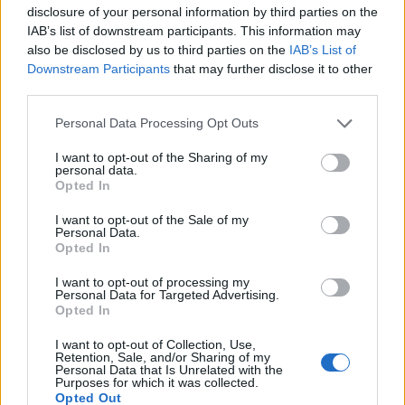
disclosure of your personal information by third parties on the
IAB’s list of downstream participants. This information may
Székelyhon
also be disclosed by us to third parties on the
IAB’s List of
Húsdarálógépbe szorult egy
Downstream Participants
that may further disclose it to other
third parties.
kétéves gyerek keze, a
tűzoltókra is szükség volt a
Personal Data Processing Opt Outs
műtőben
I want to opt-out of the Sharing of my
personal data.
Székely Sport
Opted In
Látványos meccs nyitotta a
I want to opt-out of the Sale of my
Personal Data.
Szuperliga negyedik
Opted In
fordulóját (videóval)
I want to opt-out of processing my
Personal Data for Targeted Advertising.
Krónika
Opted In
Putyin egy NATO-tagállam
I want to opt-out of Collection, Use,
Retention, Sale, and/or Sharing of my
megtámadására készül az
Personal Data that Is Unrelated with the
Purposes for which it was collected.
amerikai hírszerzés szerint
Opted Out