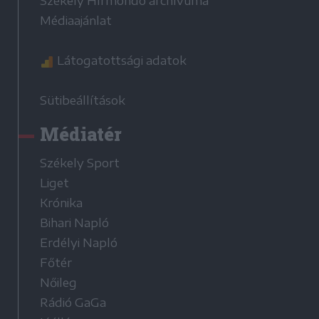
Székely Hírmondó archívuma
Médiaajánlat
Látogatottsági adatok
Sütibeállítások
Médiatér
Székely Sport
Liget
Krónika
Bihari Napló
Erdélyi Napló
Főtér
Nőileg
Rádió GaGa