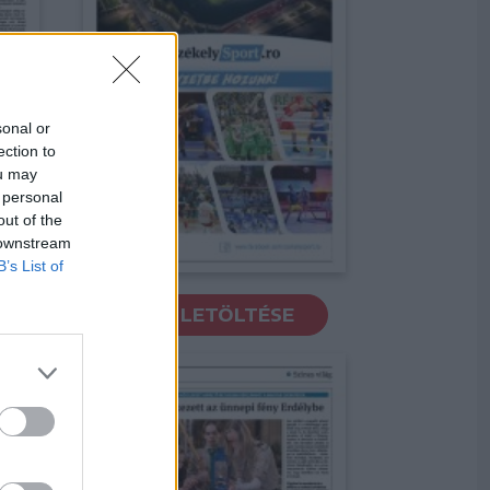
sonal or
ection to
ou may
 personal
out of the
 downstream
B’s List of
PDF LETÖLTÉSE