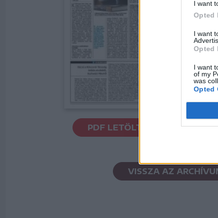
I want t
Opted 
I want 
Advertis
Opted 
I want t
of my P
was col
Opted 
PDF LETÖLTÉSE
VISSZA AZ ARCHÍV