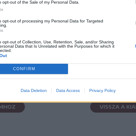
o opt-out of the Sale of my Personal Data.
In
to opt-out of processing my Personal Data for Targeted
ing.
In
o opt-out of Collection, Use, Retention, Sale, and/or Sharing
ersonal Data that Is Unrelated with the Purposes for which it
lected.
Out
CONFIRM
PDF LETÖLTÉSE
PDF LETÖLTÉSE
Data Deletion
Data Access
Privacy Policy
UMHOZ
VISSZA A KI