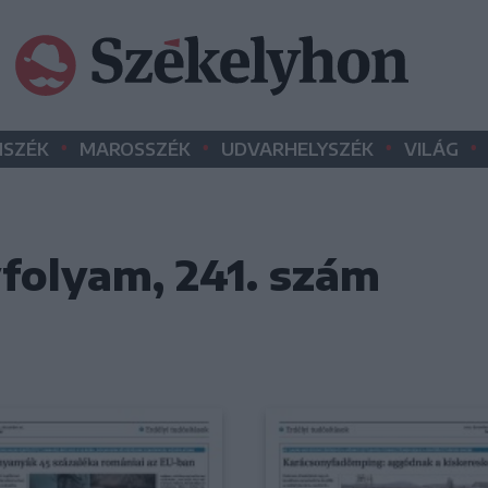
•
•
•
•
SZÉK
MAROSSZÉK
UDVARHELYSZÉK
VILÁG
vfolyam, 241. szám