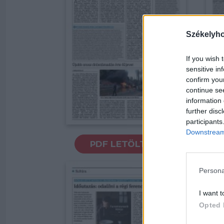
Székelyh
If you wish 
sensitive in
confirm you
continue se
information 
further disc
participants
Downstream 
PDF LETÖLTÉSE
Persona
I want t
Opted 