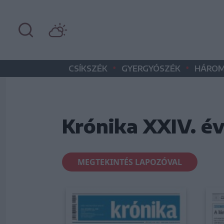
•
•
CSÍKSZÉK
GYERGYÓSZÉK
HÁROM
Krónika XXIV. é
MEGTEKINTÉS LAPOZÓVAL