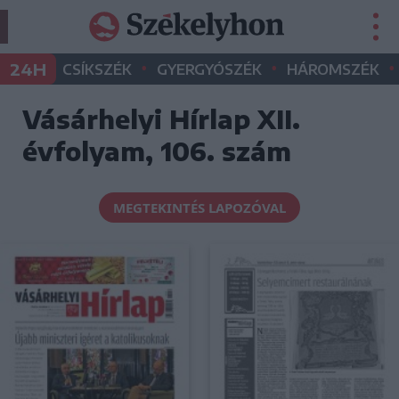
•
•
•
24H
CSÍKSZÉK
GYERGYÓSZÉK
HÁROMSZÉK
Vásárhelyi Hírlap XII.
évfolyam, 106. szám
MEGTEKINTÉS LAPOZÓVAL