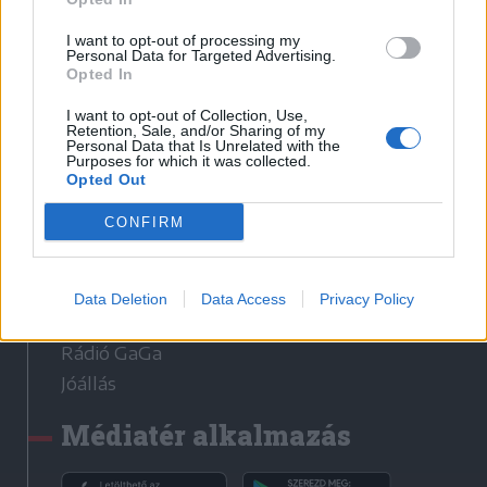
I want to opt-out of processing my
Sütibeállítások
Personal Data for Targeted Advertising.
Opted In
Médiatér
I want to opt-out of Collection, Use,
Retention, Sale, and/or Sharing of my
Székely Sport
Personal Data that Is Unrelated with the
Purposes for which it was collected.
Liget
Opted Out
Krónika
CONFIRM
Bihari Napló
Erdélyi Napló
Főtér
Data Deletion
Data Access
Privacy Policy
Nőileg
Rádió GaGa
Jóállás
Médiatér alkalmazás