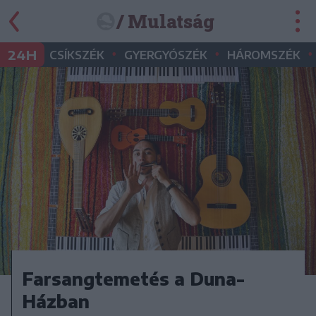
/ Mulatság
•
•
•
24H
CSÍKSZÉK
GYERGYÓSZÉK
HÁROMSZÉK
Farsangtemetés a Duna-
Házban