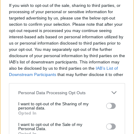
If you wish to opt-out of the sale, sharing to third parties, or
processing of your personal or sensitive information for
targeted advertising by us, please use the below opt-out
section to confirm your selection. Please note that after your
opt-out request is processed you may continue seeing
interest-based ads based on personal information utilized by
Hasznos
us or personal information disclosed to third parties prior to
your opt-out. You may separately opt-out of the further
Impresszum
disclosure of your personal information by third parties on the
IAB’s list of downstream participants. This information may
Szerzői jogok
also be disclosed by us to third parties on the
IAB’s List of
Adatvédelmi tájékoztató
Downstream Participants
that may further disclose it to other
Cookie-kezelési tájékoztató
third parties.
Hozzászólási szabályzat
Personal Data Processing Opt Outs
Nyomtatott lapjaink archívuma
I want to opt-out of the Sharing of my
Székely Hírmondó archívuma
personal data.
Médiaajánlat
Opted In
I want to opt-out of the Sale of my
Personal Data.
Látogatottsági adatok
Opted In