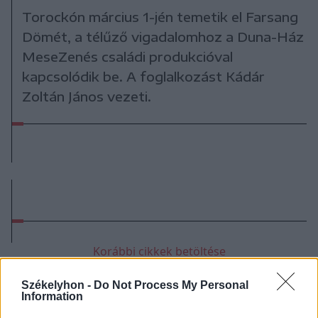
Torockón március 1-jén temetik el Farsang
Dömét, a télűző vigadalomhoz a Duna-Ház
MeseZenés családi produkcióval
kapcsolódik be. A foglalkozást Kádár
Zoltán János vezeti.
Korábbi cikkek betöltése
Székelyhon -
Do Not Process My Personal
Information