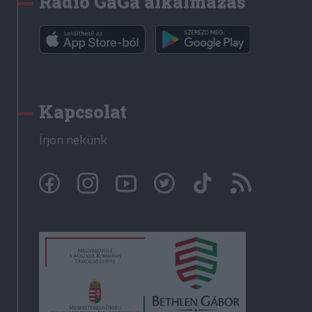
Rádió GaGa alkalmazás
Kapcsolat
Írjon nekünk