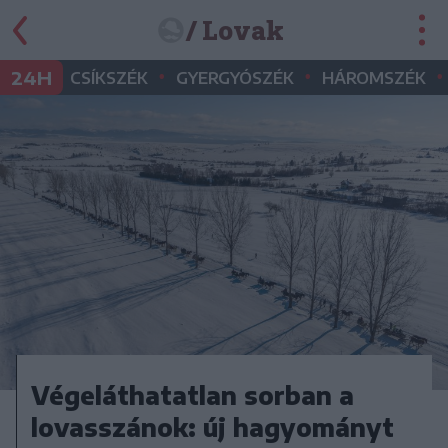
/ Lovak
•
•
•
24H
CSÍKSZÉK
GYERGYÓSZÉK
HÁROMSZÉK
Végeláthatatlan sorban a
lovasszánok: új hagyományt