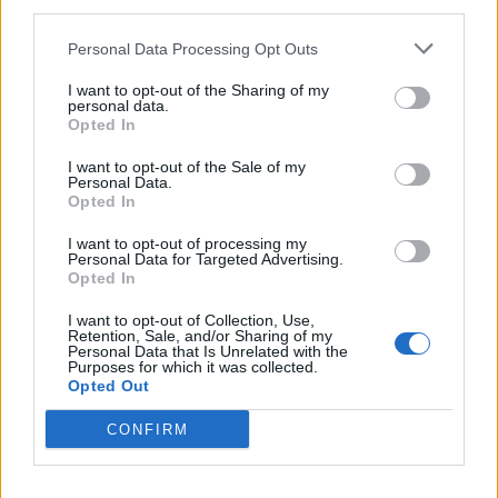
third parties.
Personal Data Processing Opt Outs
Hasznos
I want to opt-out of the Sharing of my
Impresszum
personal data.
Opted In
Szerzői jogok
I want to opt-out of the Sale of my
Adatvédelmi tájékoztató
Personal Data.
Cookie-kezelési tájékoztató
Opted In
Hozzászólási szabályzat
I want to opt-out of processing my
Personal Data for Targeted Advertising.
Nyomtatott lapjaink archívuma
Opted In
Székely Hírmondó archívuma
I want to opt-out of Collection, Use,
Médiaajánlat
Retention, Sale, and/or Sharing of my
Personal Data that Is Unrelated with the
Purposes for which it was collected.
Látogatottsági adatok
Opted Out
CONFIRM
Sütibeállítások