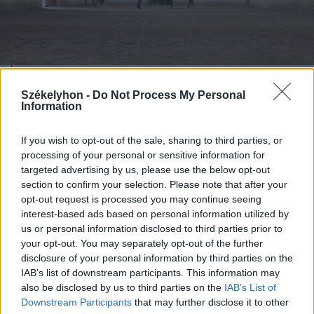
2025. február 15., szombat
Székelyhon -
Do Not Process My Personal
Information
A lovak iránti szeretet belénk van
kódolva
If you wish to opt-out of the sale, sharing to third parties, or
processing of your personal or sensitive information for
targeted advertising by us, please use the below opt-out
section to confirm your selection. Please note that after your
Korábbi cikkek betöltése
opt-out request is processed you may continue seeing
interest-based ads based on personal information utilized by
us or personal information disclosed to third parties prior to
your opt-out. You may separately opt-out of the further
disclosure of your personal information by third parties on the
IAB’s list of downstream participants. This information may
also be disclosed by us to third parties on the
IAB’s List of
Downstream Participants
that may further disclose it to other