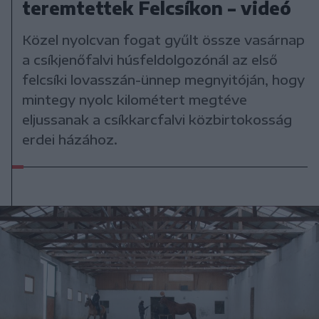
teremtettek Felcsíkon – videó
Közel nyolcvan fogat gyűlt össze vasárnap
a csíkjenőfalvi húsfeldolgozónál az első
felcsíki lovasszán-ünnep megnyitóján, hogy
mintegy nyolc kilométert megtéve
eljussanak a csíkkarcfalvi közbirtokosság
erdei házához.