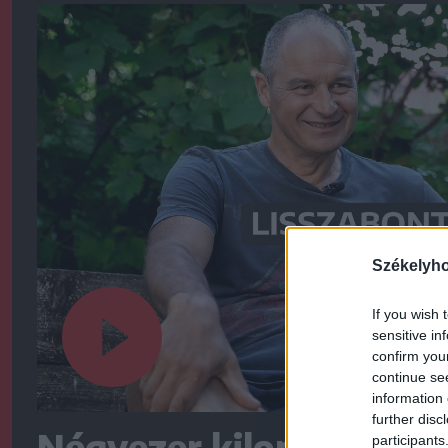
Székelyh
If you wish 
sensitive in
confirm you
continue se
information 
further disc
Négyezer kilométert te
participants