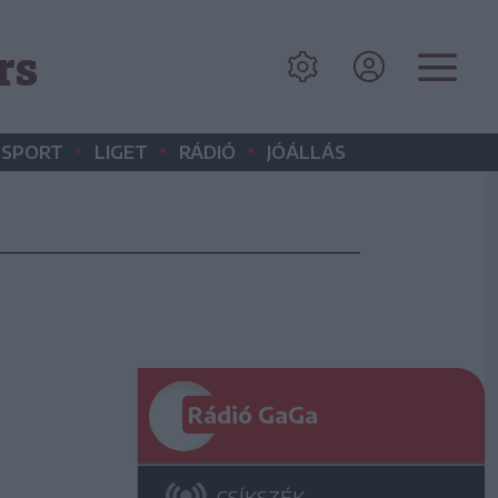
rs
•
•
•
SPORT
LIGET
RÁDIÓ
JÓÁLLÁS
Rádió GaGa
CSÍKSZÉK