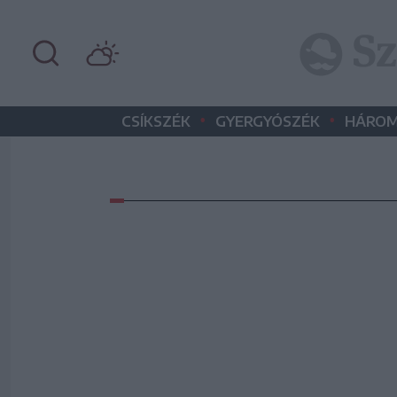
•
•
CSÍKSZÉK
GYERGYÓSZÉK
HÁROM