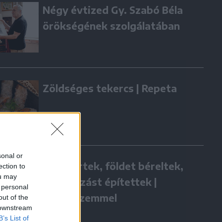
Négy évtized Gy. Szabó Béla
örökségének szolgálatában
Zöldséges tekercs | Repeta
sonal or
Hazatértek, földet béreltek,
ection to
ou may
vállalkozást építettek |
 personal
Gazdaszemmel
out of the
 downstream
B’s List of