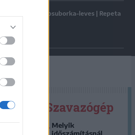
Kovászosuborka-leves | Repeta
Szavazógép
Melyik
időszámításnál