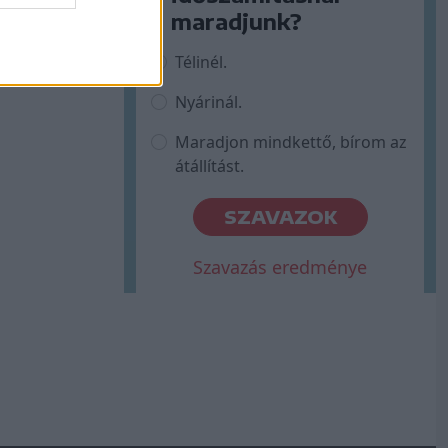
maradjunk?
Télinél.
Nyárinál.
Maradjon mindkettő, bírom az
átállítást.
SZAVAZOK
Szavazás eredménye