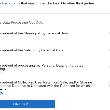
Participants
that may further disclose it to other third parties.
 mindössze egyetlen
l Data Processing Opt Outs
 átszeljék Európát.
o opt-out of the Sharing of my personal data.
In
o opt-out of the Sale of my Personal Data.
In
to opt-out of processing my Personal Data for Targeted
ing.
In
o opt-out of Collection, Use, Retention, Sale, and/or Sharing
ersonal Data that Is Unrelated with the Purposes for which it
lected.
Out
CONFIRM