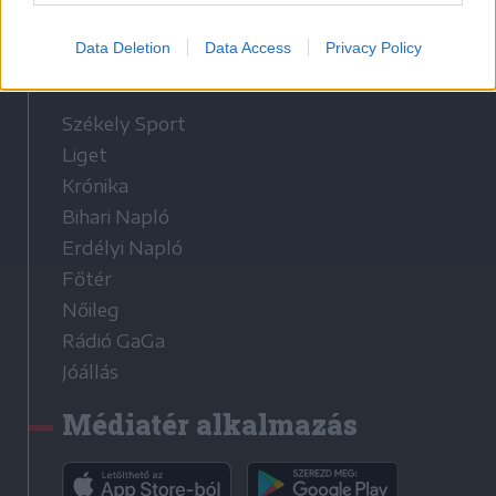
Sütibeállítások
Data Deletion
Data Access
Privacy Policy
Médiatér
Székely Sport
Liget
Krónika
Bihari Napló
Erdélyi Napló
Főtér
Nőileg
Rádió GaGa
Jóállás
Médiatér alkalmazás