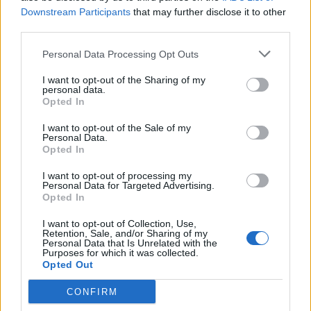
Downstream Participants
that may further disclose it to other
third parties.
Personal Data Processing Opt Outs
I want to opt-out of the Sharing of my
Hasznos
personal data.
Opted In
Impresszum
I want to opt-out of the Sale of my
Szerzői jogok
Personal Data.
Opted In
Adatvédelmi tájékoztató
Cookie-kezelési tájékoztató
I want to opt-out of processing my
Personal Data for Targeted Advertising.
Hozzászólási szabályzat
Opted In
Nyomtatott lapjaink archívuma
I want to opt-out of Collection, Use,
Székely Hírmondó archívuma
Retention, Sale, and/or Sharing of my
Personal Data that Is Unrelated with the
Médiaajánlat
Purposes for which it was collected.
Opted Out
Látogatottsági adatok
CONFIRM