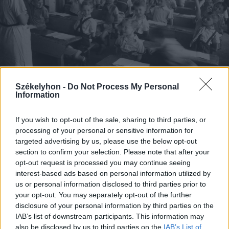
Székelyhon -
Do Not Process My Personal
Information
2025. október 19., vasárnap
A kis magyar világ és az akkori
If you wish to opt-out of the sale, sharing to third parties, or
oktatás Márika néni emlékeiben
processing of your personal or sensitive information for
targeted advertising by us, please use the below opt-out
section to confirm your selection. Please note that after your
opt-out request is processed you may continue seeing
Korábbi cikkek betöltése
interest-based ads based on personal information utilized by
us or personal information disclosed to third parties prior to
your opt-out. You may separately opt-out of the further
disclosure of your personal information by third parties on the
IAB’s list of downstream participants. This information may
also be disclosed by us to third parties on the
IAB’s List of