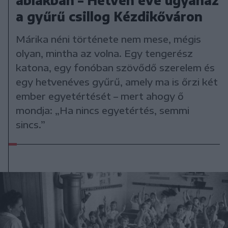
ablakban – Hetven éve ugyanaz
a gyűrű csillog Kézdikőváron
Márika néni története nem mese, mégis
olyan, mintha az volna. Egy tengerész
katona, egy fonóban szövődő szerelem és
egy hetvenéves gyűrű, amely ma is őrzi két
ember egyetértését – mert ahogy ő
mondja: „Ha nincs egyetértés, semmi
sincs.”