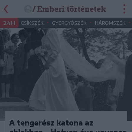
/ Emberi történetek
•
•
•
24H
CSÍKSZÉK
GYERGYÓSZÉK
HÁROMSZÉK
A tengerész katona az