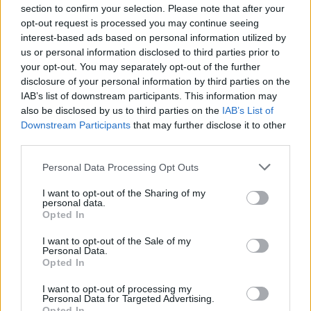
section to confirm your selection. Please note that after your
opt-out request is processed you may continue seeing
2025. április 10., csütörtök
interest-based ads based on personal information utilized by
Több évtizedes lemaradást kell
us or personal information disclosed to third parties prior to
your opt-out. You may separately opt-out of the further
valahogy behoznia Csíkszeredának
disclosure of your personal information by third parties on the
ipari park terén
IAB’s list of downstream participants. This information may
also be disclosed by us to third parties on the
IAB’s List of
Downstream Participants
that may further disclose it to other
third parties.
Korábbi cikkek betöltése
Personal Data Processing Opt Outs
I want to opt-out of the Sharing of my
personal data.
Opted In
I want to opt-out of the Sale of my
Personal Data.
Opted In
I want to opt-out of processing my
Personal Data for Targeted Advertising.
Opted In