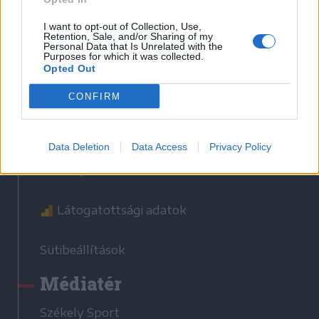
Hasznos
I want to opt-out of Collection, Use,
Impresszum
Retention, Sale, and/or Sharing of my
Personal Data that Is Unrelated with the
Szerzői jogok
Purposes for which it was collected.
Opted Out
Adatvédelmi tájékoztató
Cookie-kezelési tájékoztató
CONFIRM
Hozzászólási szabályzat
Nyomtatott lapjaink archívuma
Data Deletion
Data Access
Privacy Policy
Székely Hírmondó archívuma
Médiaajánlat
Látogatottsági adatok
Sütibeállítások
Médiatér
Székely Sport