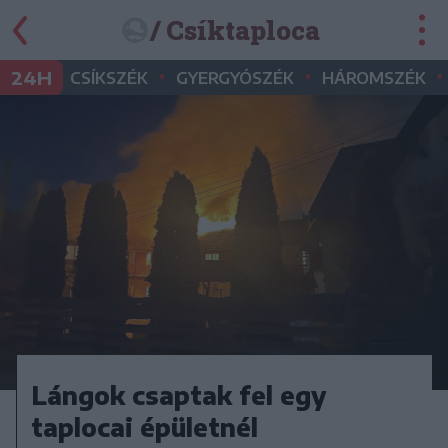
/ Csíktaploca
•
•
•
24H
CSÍKSZÉK
GYERGYÓSZÉK
HÁROMSZÉK
Lángok csaptak fel egy
taplocai épületnél