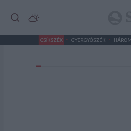
•
•
CSÍKSZÉK
GYERGYÓSZÉK
HÁROM