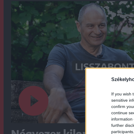
Székelyh
If you wish 
sensitive in
confirm you
continue se
information 
further disc
Négyezer kilométert te
participants