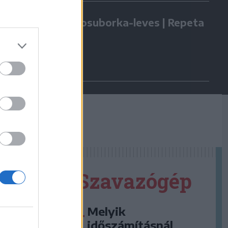
Kovászosuborka-leves | Repeta
Szavazógép
Melyik
időszámításnál