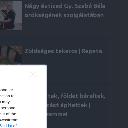
Négy évtized Gy. Szabó Béla
örökségének szolgálatában
Zöldséges tekercs | Repeta
sonal or
Hazatértek, földet béreltek,
ection to
ou may
vállalkozást építettek |
 personal
Gazdaszemmel
out of the
 downstream
B’s List of