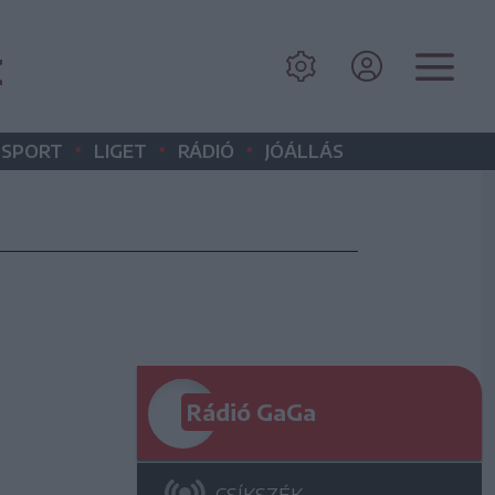
k
•
•
•
SPORT
LIGET
RÁDIÓ
JÓÁLLÁS
Rádió GaGa
CSÍKSZÉK