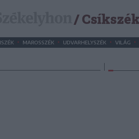
/ Csíkszé
•
•
•
•
SZÉK
MAROSSZÉK
UDVARHELYSZÉK
VILÁG