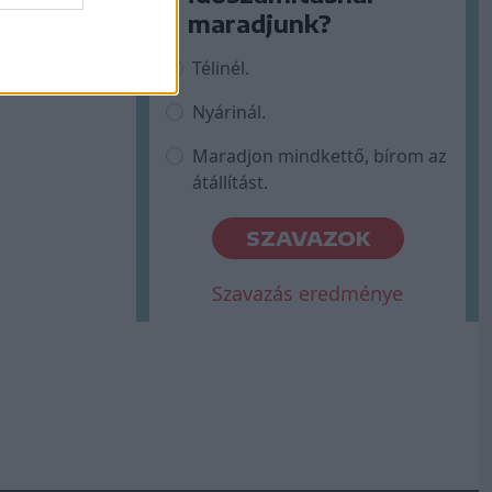
maradjunk?
Télinél.
Nyárinál.
Maradjon mindkettő, bírom az
átállítást.
SZAVAZOK
Szavazás eredménye