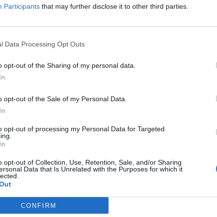
Participants
that may further disclose it to other third parties.
 mindössze egyetlen
l Data Processing Opt Outs
 átszeljék Európát.
o opt-out of the Sharing of my personal data.
In
o opt-out of the Sale of my Personal Data.
In
to opt-out of processing my Personal Data for Targeted
ing.
In
290
291
292
293
o opt-out of Collection, Use, Retention, Sale, and/or Sharing
ersonal Data that Is Unrelated with the Purposes for which it
lected.
Out
CONFIRM