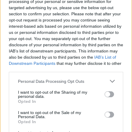
processing of your personal or sensitive information for
2025. június 07., szombat
targeted advertising by us, please use the below opt-out
Sulyok Tamás köztársasági elnök is
section to confirm your selection. Please note that after your
opt-out request is processed you may continue seeing
ott volt a csíksomlyói nyeregben
interest-based ads based on personal information utilized by
us or personal information disclosed to third parties prior to
your opt-out. You may separately opt-out of the further
disclosure of your personal information by third parties on the
IAB’s list of downstream participants. This information may
also be disclosed by us to third parties on the
IAB’s List of
Downstream Participants
that may further disclose it to other
third parties.
Personal Data Processing Opt Outs
I want to opt-out of the Sharing of my
personal data.
Opted In
I want to opt-out of the Sale of my
Personal Data.
Opted In