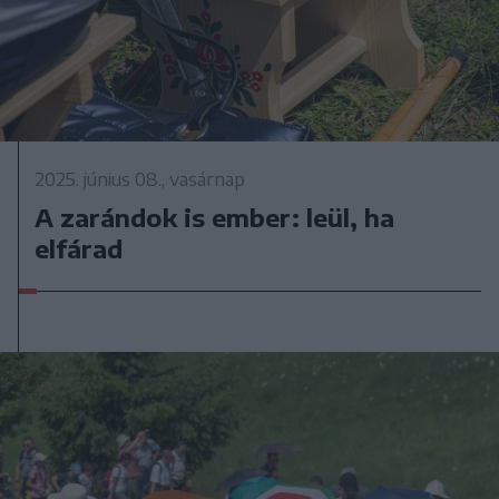
2025. június 08., vasárnap
A zarándok is ember: leül, ha
elfárad