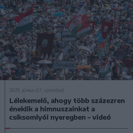
2025. június 07., szombat
Lélekemelő, ahogy több százezren
éneklik a himnuszainkat a
csíksomlyói nyeregben – videó