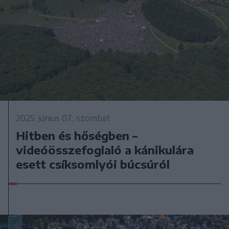
2025. június 07., szombat
Hitben és hőségben –
videóösszefoglaló a kánikulára
esett csíksomlyói búcsúról