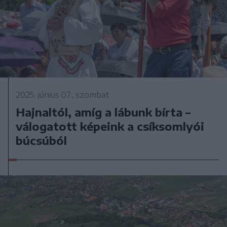
2025. június 07., szombat
Hajnaltól, amíg a lábunk bírta –
válogatott képeink a csíksomlyói
búcsúból