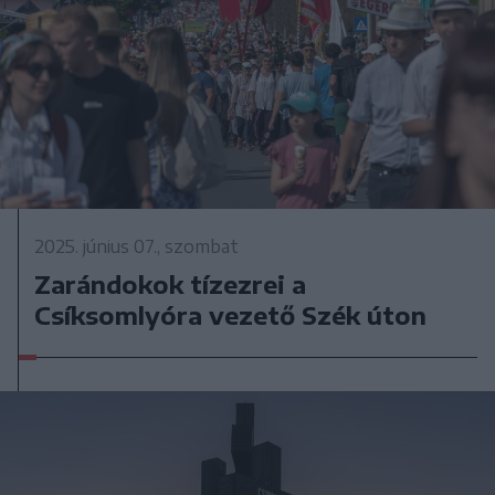
2025. június 07., szombat
Zarándokok tízezrei a
Csíksomlyóra vezető Szék úton