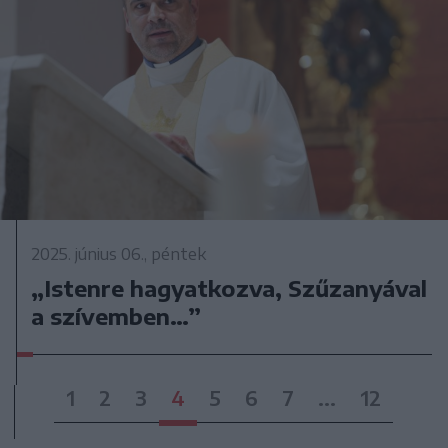
2025. június 06., péntek
„Istenre hagyatkozva, Szűzanyával
a szívemben…”
1
2
3
4
5
6
7
...
12