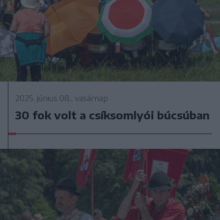
2025. június 08., vasárnap
30 fok volt a csíksomlyói búcsúban