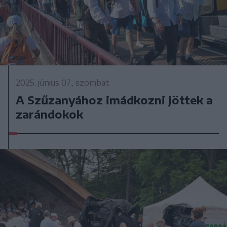
2025. június 07., szombat
A Szűzanyához imádkozni jöttek a
zarándokok