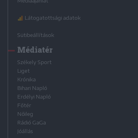
Médiaajánlat
Látogatottsági adatok
Sütibeállítások
Médiatér
Székely Sport
Liget
Krónika
Bihari Napló
Erdélyi Napló
Főtér
Nőileg
Rádió GaGa
Jóállás