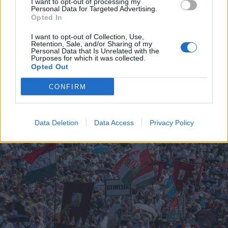
I want to opt-out of processing my
Personal Data for Targeted Advertising.
2025. június 07., szombat
Opted In
A csíksomlyói búcsú szónoka: ne
I want to opt-out of Collection, Use,
Retention, Sale, and/or Sharing of my
mérgezzétek a gyermekeitek lelkét
Personal Data that Is Unrelated with the
Purposes for which it was collected.
káromkodással és csúnya
Opted Out
beszéddel!
CONFIRM
Data Deletion
Data Access
Privacy Policy