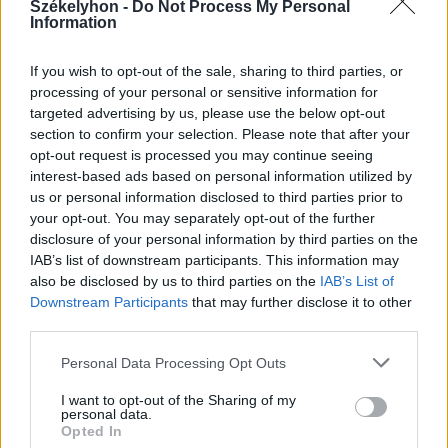
Székelyhon -
Do Not Process My Personal
Több év alatt épül meg a bögözi
Information
futballpálya öltözője
If you wish to opt-out of the sale, sharing to third parties, or
processing of your personal or sensitive information for
targeted advertising by us, please use the below opt-out
section to confirm your selection. Please note that after your
opt-out request is processed you may continue seeing
interest-based ads based on personal information utilized by
us or personal information disclosed to third parties prior to
your opt-out. You may separately opt-out of the further
disclosure of your personal information by third parties on the
IAB’s list of downstream participants. This information may
also be disclosed by us to third parties on the
IAB’s List of
Downstream Participants
that may further disclose it to other
third parties.
Personal Data Processing Opt Outs
I want to opt-out of the Sharing of my
personal data.
Opted In