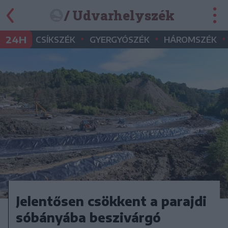
/ Udvarhelyszék
•
•
•
24H
CSÍKSZÉK
GYERGYÓSZÉK
HÁROMSZÉK
Jelentősen csökkent a parajdi
sóbányába beszivárgó