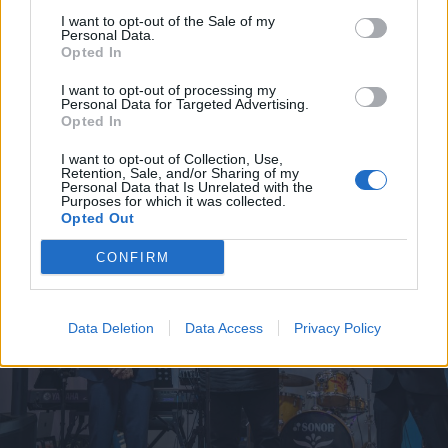
2025. május 10., szombat
I want to opt-out of the Sale of my
Elárasztják az alsósófalvi rétet a
Personal Data.
Opted In
parajdi sóbánya megmentése
érdekében – videóval
I want to opt-out of processing my
Personal Data for Targeted Advertising.
Opted In
I want to opt-out of Collection, Use,
Retention, Sale, and/or Sharing of my
Personal Data that Is Unrelated with the
Purposes for which it was collected.
Opted Out
CONFIRM
Data Deletion
Data Access
Privacy Policy