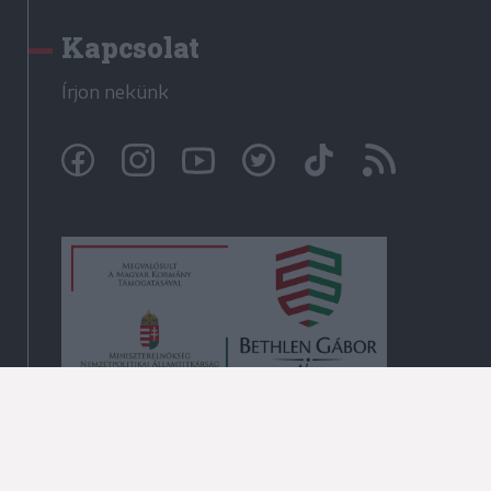
Kapcsolat
Írjon nekünk
© Székelyhon.ro 2009-2026
Minden jog fenntartva!