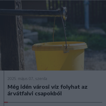
2025. május 07., szerda
Még idén városi víz folyhat az
árvátfalvi csapokból