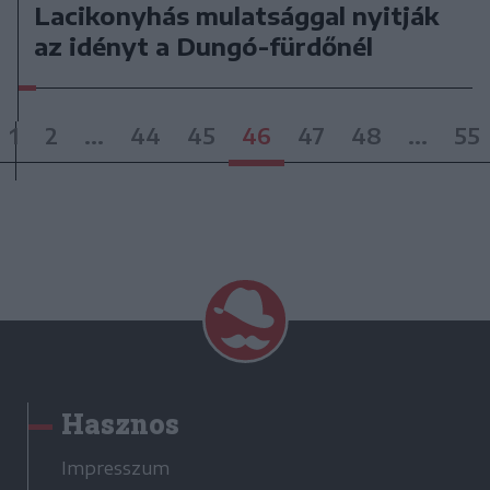
Lacikonyhás mulatsággal nyitják
az idényt a Dungó-fürdőnél
1
2
...
44
45
46
47
48
...
55
Hasznos
Impresszum