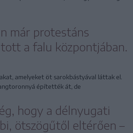
an már protestáns
tott a falu központjában.
kat, amelyeket öt sarokbástyával láttak el.
angtoronnyá építették át, de
ség, hogy a délnyugati
bi, ötszögűtől eltérően –