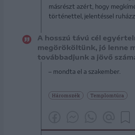
másrészt azért, hogy megkímé
történettel, jelentéssel ruház
A hosszú távú cél egyértel
megörököltünk, jó lenne m
továbbadjunk a jövő szám
– mondta el a szakember.
Háromszék
Templomtúra