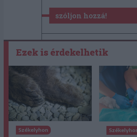
szóljon hozzá!
Ezek is érdekelhetik
Székelyhon
Székelyho