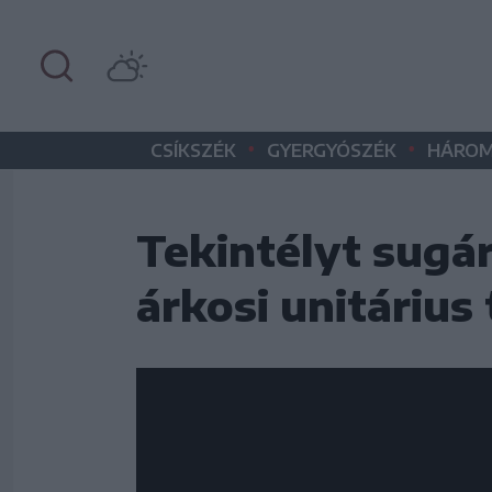
•
•
CSÍKSZÉK
GYERGYÓSZÉK
HÁROM
Tekintélyt sugár
árkosi unitáriu