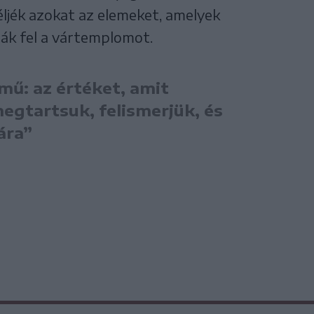
ljék azokat az elemeket, amelyek
zák fel a vártemplomot.
mű: az értéket, amit
egtartsuk, felismerjük, és
ára”