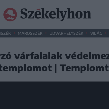
•
•
•
•
SZÉK
MAROSSZÉK
UDVARHELYSZÉK
VILÁG
zó várfalalak védelmez
s templomot | Templom