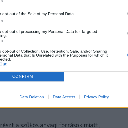
In
o opt-out of the Sale of my Personal Data.
delmi szakmérnök, az Árkosi Unitárius
In
 épületegyüttes minden része érték.
to opt-out of processing my Personal Data for Targeted
ing.
In
tolsó olyan vártemplom
o opt-out of Collection, Use, Retention, Sale, and/or Sharing
ersonal Data that Is Unrelated with the Purposes for which it
lected.
 ami teljes felújításra vár,
Out
CONFIRM
egőrző munkálatokat csak
épésekben viszik véghez.
Data Deletion
Data Access
Privacy Policy
részt a szűkös anyagi források miatt,