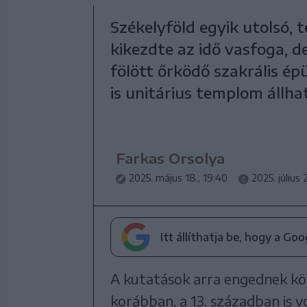
Székelyföld egyik utolsó, 
kikezdte az idő vasfoga, 
fölött őrködő szakrális é
is unitárius templom állha
Farkas Orsolya
2025. május 18., 19:40
2025. július 2
Itt állíthatja be, hogy a Go
A kutatások arra engednek kö
korábban, a 13. században is 