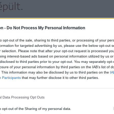
pült.
on -
Do Not Process My Personal Information
incse mai formáját 1833-ban nyerte el, ekkor
 épületet. Biró Attila unitárius lelkésztől
to opt-out of the sale, sharing to third parties, or processing of your per
formation for targeted advertising by us, please use the below opt-out s
r selection. Please note that after your opt-out request is processed y
eing interest-based ads based on personal information utilized by us or
disclosed to third parties prior to your opt-out. You may separately opt-
vek derekán a templomot
losure of your personal information by third parties on the IAB’s list of
. This information may also be disclosed by us to third parties on the
IA
 és szószékkoronával
Participants
that may further disclose it to other third parties.
anakkor az úrasztala is
l Data Processing Opt Outs
l való.
o opt-out of the Sharing of my personal data.