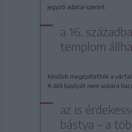
jegyző adatai szerint
a 16. századb
templom állha
Később megépítették a várfala
A déli bástyát nem sokára har
az is érdekes
bástya – a töb