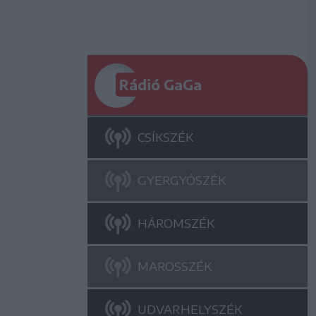
Rádió GaGa
CSÍKSZÉK
GYERGYÓSZÉK
HÁROMSZÉK
MAROSSZÉK
UDVARHELYSZÉK