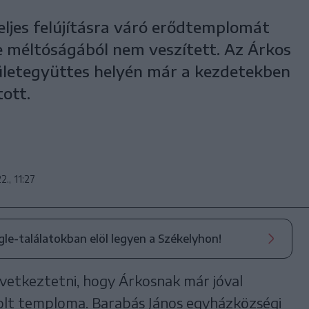
teljes felújításra váró erődtemplomát
de méltóságából nem veszített. Az Árkos
pületegyüttes helyén már a kezdetekben
tott.
2., 11:27
ogle-találatokban elöl legyen a Székelyhon!
vetkeztetni, hogy Árkosnak már jóval
volt temploma. Barabás János egyházközségi