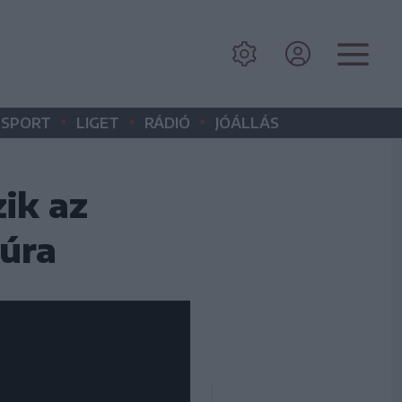
•
•
•
SPORT
LIGET
RÁDIÓ
JÓÁLLÁS
ik az
túra