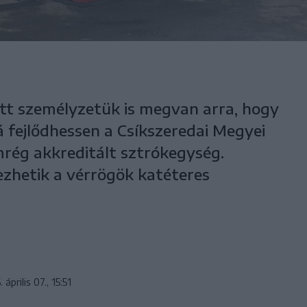
ett személyzetük is megvan arra, hogy
 fejlődhessen a Csíkszeredai Megyei
rég akkreditált sztrókegység.
zhetik a vérrögök katéteres
 április 07., 15:51