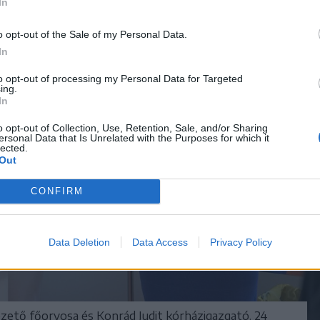
In
o opt-out of the Sale of my Personal Data.
In
to opt-out of processing my Personal Data for Targeted
ing.
In
o opt-out of Collection, Use, Retention, Sale, and/or Sharing
ersonal Data that Is Unrelated with the Purposes for which it
lected.
Out
CONFIRM
Data Deletion
Data Access
Privacy Policy
ezető főorvosa és Konrád Judit kórházigazgató. 24