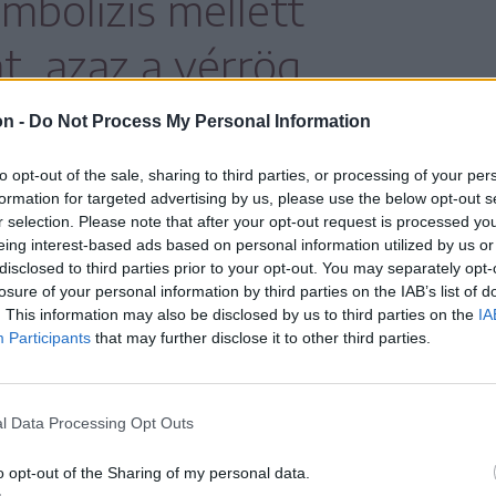
mbolízis mellett
, azaz a vérrög
volítását is el fogják tudni
on -
Do Not Process My Personal Information
to opt-out of the sale, sharing to third parties, or processing of your per
formation for targeted advertising by us, please use the below opt-out s
r selection. Please note that after your opt-out request is processed y
eing interest-based ads based on personal information utilized by us or
disclosed to third parties prior to your opt-out. You may separately opt-
megmentésére és életminőségének javítására.
losure of your personal information by third parties on the IAB’s list of
. This information may also be disclosed by us to third parties on the
IA
Participants
that may further disclose it to other third parties.
l Data Processing Opt Outs
o opt-out of the Sharing of my personal data.