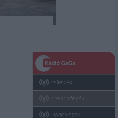
Rádió GaGa
CSÍKSZÉK
GYERGYÓSZÉK
HÁROMSZÉK