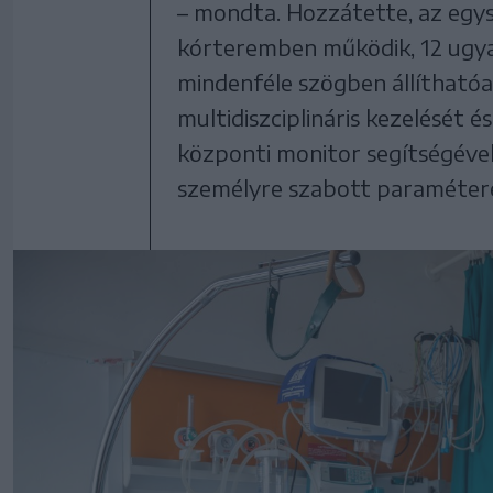
– mondta. Hozzátette, az egys
kórteremben működik, 12 ugyan
mindenféle szögben állítható
multidiszciplináris kezelését 
központi monitor segítségéve
személyre szabott paraméterek