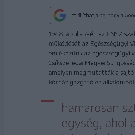
Itt állíthatja be, hogy a Go
1948. április 7-én az ENSZ s
működését az Egészségügyi Vi
emlékezünk az egészségügyi vi
Csíkszeredai Megyei Sürgőssé
amelyen megmutatták a sajtón
kórházigazgató ez alkalomból 
hamarosan szt
egység, ahol 