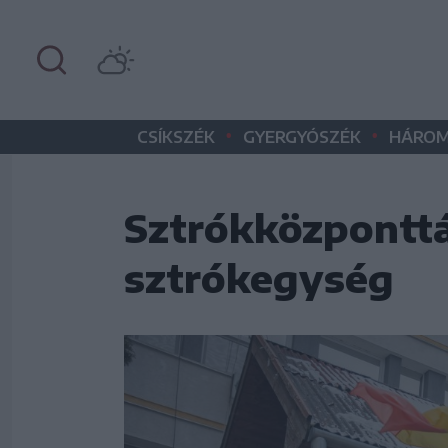
•
•
CSÍKSZÉK
GYERGYÓSZÉK
HÁROM
Sztrókközponttá 
sztrókegység