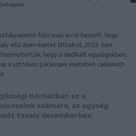
ókbetegeket
sztályvezető főorvosa arról beszélt, hogy
ly 462 ilyen esetet láttak el, 2023-ban
bizonyították, hogy a dedikált egységekben,
ás a sztrókos páciensek esetében csökkenti
t.
gősségi Kórházban ez a
ácienseink számára, az egység
ciót tavaly decemberben