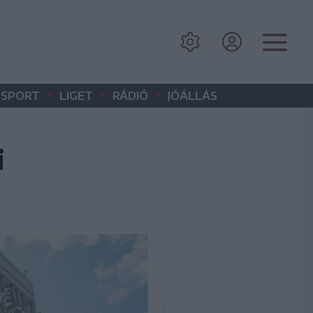
•
•
•
SPORT
LIGET
RÁDIÓ
JÓÁLLÁS
i