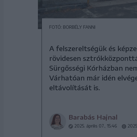
FOTÓ: BORBÉLY FANNI
A felszereltségük és képz
rövidesen sztrókközponttá
Sürgősségi Kórházban nem
Várhatóan már idén elvége
eltávolítását is.
Barabás Hajnal
2025. április 07., 15:46
2025.