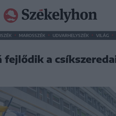
•
•
•
•
SZÉK
MAROSSZÉK
UDVARHELYSZÉK
VILÁG
fejlődik a csíkszereda