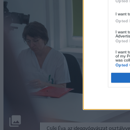
Opted 
I want t
Opted 
I want 
Advertis
Opted 
I want t
of my P
was col
Opted 
Csíki Éva, az ideggyógyászat osztályv