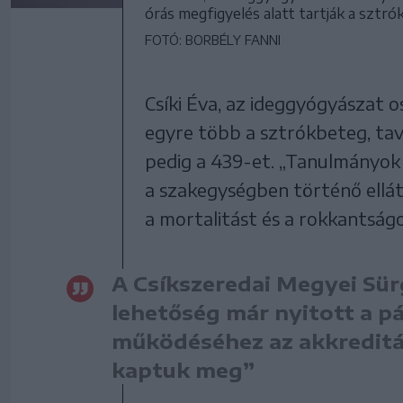
órás megfigyelés alatt tartják a sztr
FOTÓ: BORBÉLY FANNI
Csíki Éva, az ideggyógyászat o
egyre több a sztrókbeteg, tava
pedig a 439-et. „Tanulmányok 
a szakegységben történő ellát
a mortalitást és a rokkantságo
A Csíkszeredai Megyei Sür
lehetőség már nyitott a p
működéséhez az akkreditá
kaptuk meg”