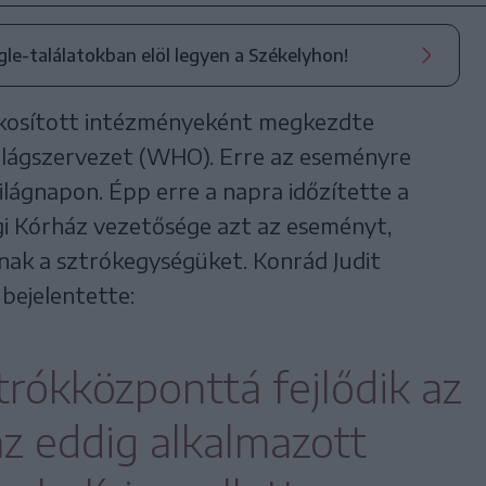
ogle-találatokban elöl legyen a Székelyhon!
zakosított intézményeként megkezdte
lágszervezet (WHO). Erre az eseményre
lágnapon. Épp erre a napra időzítette a
gi Kórház vezetősége azt az eseményt,
ak a sztrókegységüket. Konrád Judit
bejelentette:
rókközponttá fejlődik az
az eddig alkalmazott