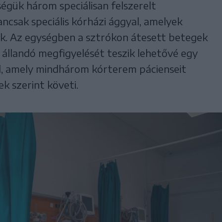
égük három speciálisan felszerelt
csak speciális kórházi ággyal, amelyek
ak. Az egységben a sztrókon átesett betegek
és állandó megfigyelését teszik lehetővé egy
l, amely mindhárom kórterem pácienseit
 szerint követi.