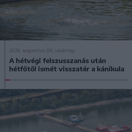
2026. augusztus 09., vasárnap
A hétvégi felszusszanás után
hétfőtől ismét visszatér a kánikula