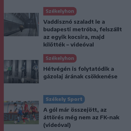
Székelyhon
Vaddisznó szaladt le a
budapesti metróba, felszállt
az egyik kocsira, majd
kilőtték – videóval
Székelyhon
Hétvégén is folytatódik a
gázolaj árának csökkenése
Székely Sport
A gól már összejött, az
áttörés még nem az FK-nak
(videóval)