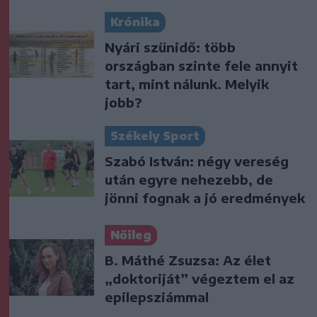
Krónika
Nyári szünidő: több
országban szinte fele annyit
tart, mint nálunk. Melyik
jobb?
Székely Sport
Szabó István: négy vereség
után egyre nehezebb, de
jönni fognak a jó eredmények
Nőileg
B. Máthé Zsuzsa: Az élet
„doktoriját” végeztem el az
epilepsziámmal