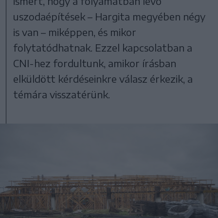
ismert, hogy a folyamatban levő
uszodaépítések – Hargita megyében négy
is van – miképpen, és mikor
folytatódhatnak. Ezzel kapcsolatban a
CNI-hez fordultunk, amikor írásban
elküldött kérdéseinkre válasz érkezik, a
témára visszatérünk.