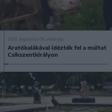
2026. augusztus 09., vasárnap
Aratókalákával idézték fel a múltat
Csíkszentkirályon