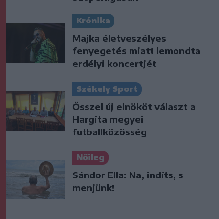
Krónika
Majka életveszélyes
fenyegetés miatt lemondta
erdélyi koncertjét
Székely Sport
Ősszel új elnököt választ a
Hargita megyei
futballközösség
Nőileg
Sándor Ella: Na, indíts, s
menjünk!