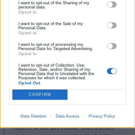
lemondott a nemzeti ünnepre tervezett
I want to opt-out of the Sharing of my
personal data.
programokról, tudtuk meg Ötvös
Opted In
Koppány ideiglenesen kinevezett
I want to opt-out of the Sale of my
Personal Data.
igazgatótól, ugyanilyen meggondolásból a
Opted In
Marosvásárhelyi Polgármesteri Hivatal
I want to opt-out of processing my
sem készült programokkal.
Personal Data for Targeted Advertising.
Opted In
I want to opt-out of Collection, Use,
Retention, Sale, and/or Sharing of my
A polgármester és
Personal Data that Is Unrelated with the
Purposes for which it was collected.
alpolgármester lerója
Opted Out
tiszteletét a hősi halottak
CONFIRM
előtt március 15-én, ezt bárki
más is megteheti
Data Deletion
Data Access
Privacy Policy
– fejtett ki Borsos Csaba, Soós Zoltán