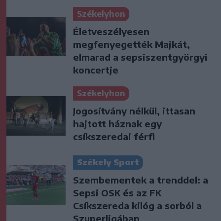
Székelyhon
Életveszélyesen
megfenyegették Majkát,
elmarad a sepsiszentgyörgyi
koncertje
Székelyhon
Jogosítvány nélkül, ittasan
hajtott háznak egy
csíkszeredai férfi
Székely Sport
Szembementek a trenddel: a
Sepsi OSK és az FK
Csíkszereda kilóg a sorból a
Szuperligában