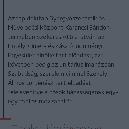
Aznap délután Gyergyószentmiklósi
Művelődési Központ Karancsi Sándor-
termében Szekeres Attila István, az
Erdélyi Címer- és Zászlótudományi
Egyesület elnöke tart előadást, ezt
követően pedig az unitárius imaházban
Szabadság, szerelem címmel Székely
Álmos történész tart előadást
felelevenítve a hősök házasságának egy-
egy fontos mozzanatát.
Tavaly a járványhelyzet