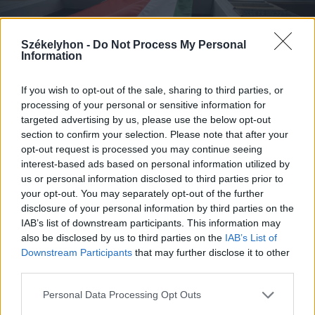
Székelyhon -
Do Not Process My Personal
Information
If you wish to opt-out of the sale, sharing to third parties, or
processing of your personal or sensitive information for
targeted advertising by us, please use the below opt-out
FOTÓ: BARABÁS ÁKOS
section to confirm your selection. Please note that after your
opt-out request is processed you may continue seeing
interest-based ads based on personal information utilized by
Marosvásárhelyen lélekben
us or personal information disclosed to third parties prior to
your opt-out. You may separately opt-out of the further
ünnepelnek
disclosure of your personal information by third parties on the
IAB’s list of downstream participants. This information may
Az érvényben lévő járványügyi
also be disclosed by us to third parties on the
IAB’s List of
korlátozások okán – illetve az újabb
Downstream Participants
that may further disclose it to other
third parties.
szigorítások lehetőségét is figyelembe
véve – a Maros Megyei Múzeum idén
Personal Data Processing Opt Outs