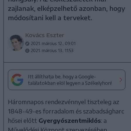
zajlanak, elképzelhető azonban, hogy
módosítani kell a terveket.
Kovács Eszter
2021. március 12., 09:01
2021. március 13., 11:53
Itt állíthatja be, hogy a Google-
találatokban elöl legyen a Székelyhon!
Háromnapos rendezvénnyel tiszteleg az
1848-49-es forradalom és szabadságharc
hősei előtt
Gyergyószentmiklós
: a
Művelődési Központ szervezésében