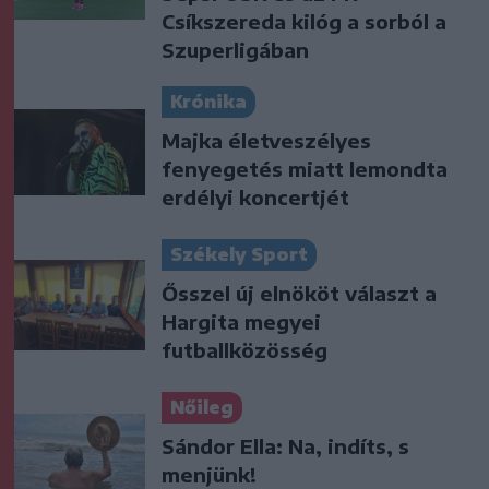
Csíkszereda kilóg a sorból a
Szuperligában
Krónika
Majka életveszélyes
fenyegetés miatt lemondta
erdélyi koncertjét
Székely Sport
Ősszel új elnököt választ a
Hargita megyei
futballközösség
Nőileg
Sándor Ella: Na, indíts, s
menjünk!