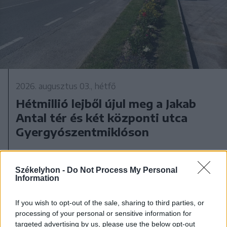
2026. augusztus 03., hétfő
Hétmillió lejből újul meg a Jakab
Antal tér és két központi utca
Gyergyószentmiklóson
Székelyhon -
Do Not Process My Personal
Information
If you wish to opt-out of the sale, sharing to third parties, or
processing of your personal or sensitive information for
targeted advertising by us, please use the below opt-out