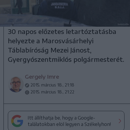
30 napos
előzetes letartóztatásba
helyezte a Marosvásárhelyi
Táblabíróság
Meze
i
Jánost,
Gyergyószentmiklós polgármesterét
.
Gergely Imre
2015. március 18., 21:18
2015. március 18., 21:22
Itt állíthatja be, hogy a Google-
találatokban elöl legyen a Székelyhon!