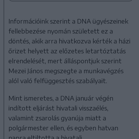
Információink szerint a DNA ügyészeinek
fellebbezése nyomán született ez a
döntés, akik arra hivatkozva kérték a házi
őrizet helyett az előzetes letartóztatás
elrendelését
,
mert álláspontjuk szerint
Mezei János megszegte a munkavégzés
alól való felfüggesztés szabályait.
Mint ismeretes, a DNA január végén
indított eljárást hivatali visszaélés,
valamint zsarolás gyanúja miatt a
polgármester ellen, és egyben hatvan
napra eltiltotta a hivatali