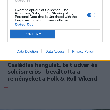
Opted In
I want to opt-out of Collection, Use,
Retention, Sale, and/or Sharing of my
Personal Data that Is Unrelated with the
Purposes for which it was collected.
Opted Out
CONFIRM
Data Deletion
Data Access
Privacy Policy
2026. augusztus 02., vasárnap
Családias hangulat, telt udvar és
sok ismerős – beváltotta a
reményeket a Folk & Roll Víkend