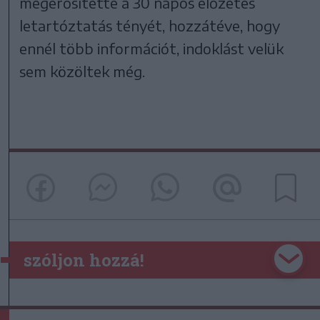
megerősítette a 3
0
napos előzetes
letartóztatás tényét, hozzátéve, hogy
ennél több információt, indoklást velük
sem közöltek még.
szóljon hozzá!