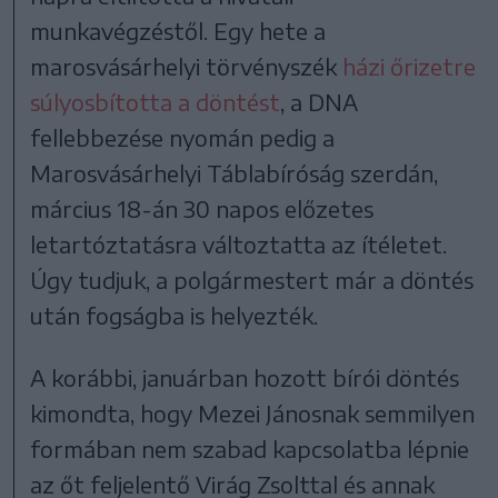
munkavégzéstől. Egy hete a
marosvásárhelyi törvényszék
házi őrizetre
súlyosbította a döntést
, a DNA
fellebbezése nyomán pedig a
Marosvásárhelyi Táblabíróság szerdán,
március 18-án
30 napos
előzetes
letartóztatásra változtatta az ítéletet.
Úgy tudjuk, a polgármestert már a döntés
után fogságba is helyezték.
A korábbi, januárban hozott bírói döntés
kimondta, hogy Mezei Jánosnak semmilyen
formában nem szabad kapcsolatba lépnie
az őt feljelentő Virág Zsolttal és annak