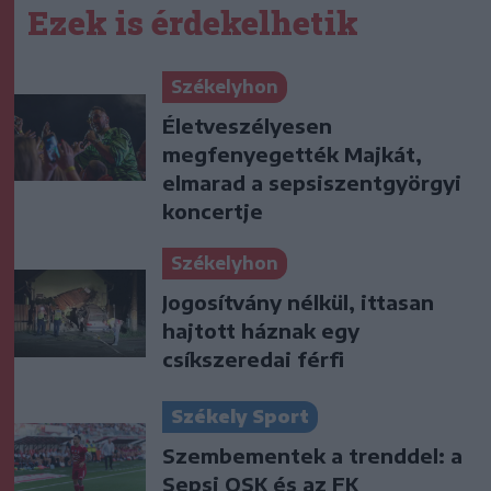
Ezek is érdekelhetik
Székelyhon
Életveszélyesen
megfenyegették Majkát,
elmarad a sepsiszentgyörgyi
koncertje
Székelyhon
Jogosítvány nélkül, ittasan
hajtott háznak egy
csíkszeredai férfi
Székely Sport
Szembementek a trenddel: a
Sepsi OSK és az FK