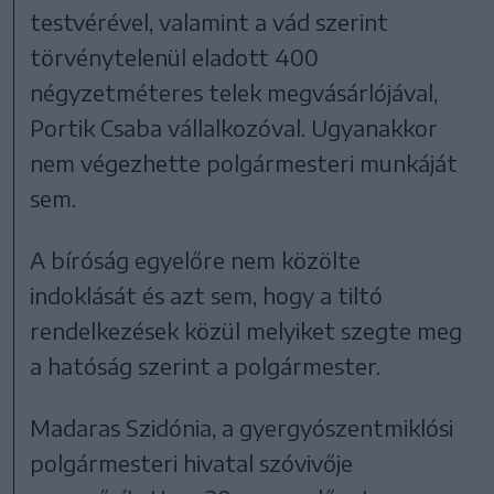
testvérével, valamint a vád szerint
törvénytelenül eladott 4
00
négyzetméteres telek megvásárlójával,
Portik Csaba vállalkozóval. Ugyanakkor
nem végezhette polgármesteri munkáját
sem.
A bíróság
egyelőre
nem közölte
indoklását és azt sem, hogy a tiltó
rendelkezések közül melyiket szegte meg
a hatóság szerint a polgármester.
Madaras Szidónia, a gyergyószentmiklósi
polgármesteri hivatal szóvivője