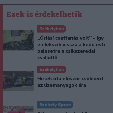
Ezek is érdekelhetik
Székelyhon
„Óriási csattanás volt” – így
emlékszik vissza a kedd esti
balesetre a csíkszeredai
családfő
Székelyhon
Hetek óta először csökkent
az üzemanyagok ára
Székely Sport