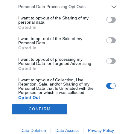
Personal Data Processing Opt Outs
I want to opt-out of the Sharing of my
personal data.
Opted In
I want to opt-out of the Sale of my
Personal Data.
Opted In
I want to opt-out of processing my
Personal Data for Targeted Advertising.
2026. augusztus 08., szombat
Opted In
Már több mint száz településen
I want to opt-out of Collection, Use,
kellett vízkorlátozást bevezetni
Retention, Sale, and/or Sharing of my
Personal Data that Is Unrelated with the
országszerte
Purposes for which it was collected.
Opted Out
CONFIRM
Data Deletion
Data Access
Privacy Policy