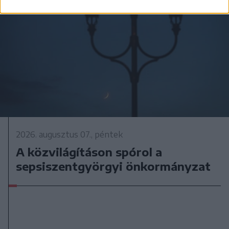
2026. augusztus 07., péntek
A közvilágításon spórol a
sepsiszentgyörgyi önkormányzat