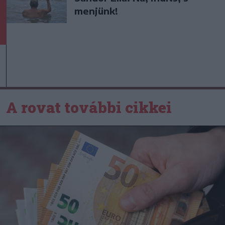
menjünk!
A rovat további cikkei