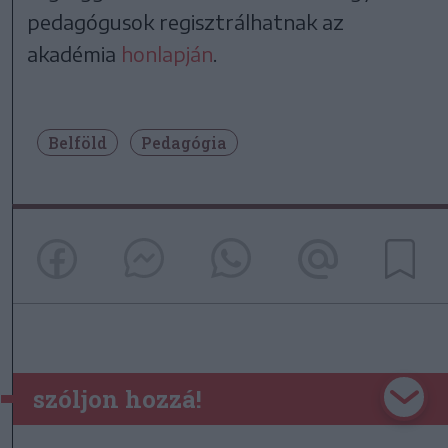
pedagógusok regisztrálhatnak az
akadémia
honlapján
.
Belföld
Pedagógia
szóljon hozzá!