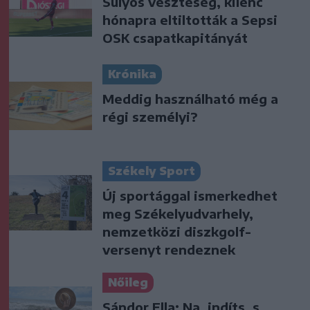
Súlyos veszteség, kilenc
hónapra eltiltották a Sepsi
OSK csapatkapitányát
Krónika
Meddig használható még a
régi személyi?
Székely Sport
Új sportággal ismerkedhet
meg Székelyudvarhely,
nemzetközi diszkgolf-
versenyt rendeznek
Nőileg
Sándor Ella: Na, indíts, s