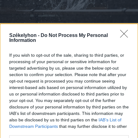
Székelyhon -
Do Not Process My Personal
Information
If you wish to opt-out of the sale, sharing to third parties, or
processing of your personal or sensitive information for
2026. augusztus 08., szombat
targeted advertising by us, please use the below opt-out
Viharos nap elé nézünk
section to confirm your selection. Please note that after your
Székelyföldön
opt-out request is processed you may continue seeing
interest-based ads based on personal information utilized by
us or personal information disclosed to third parties prior to
your opt-out. You may separately opt-out of the further
disclosure of your personal information by third parties on the
IAB’s list of downstream participants. This information may
also be disclosed by us to third parties on the
IAB’s List of
Downstream Participants
that may further disclose it to other
third parties.