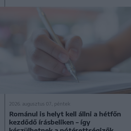
2026. augusztus 07., péntek
Románul is helyt kell állni a hétfőn
kezdődő írásbeliken – így
készülhetnek a pótérettségizők