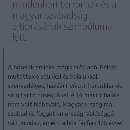
mindenkori terrornak és a
magyar szabadság
eltiprásának szimbóluma
lett.
A hőseink emléke mégis erőt adó. Példát
mutattak életükkel és halálukkal,
szenvedélyes, hazáért vívott harcukkal és
sírig tartó hűségükkel. A 14 mártír halála
nem volt hiábavaló, Magyarország ma
szabad és független ország. Valósággá
vált mindaz, amiért a hős férfiak 176 évvel