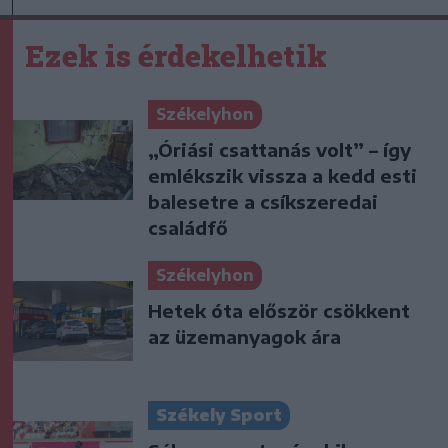
Ezek is érdekelhetik
Székelyhon
„Óriási csattanás volt” – így
emlékszik vissza a kedd esti
balesetre a csíkszeredai
családfő
Székelyhon
Hetek óta először csökkent
az üzemanyagok ára
Székely Sport