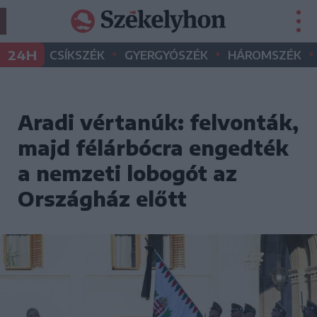
•
•
•
24H
CSÍKSZÉK
GYERGYÓSZÉK
HÁROMSZÉK
Aradi vértanúk: felvonták,
majd félárbócra engedték
a nemzeti lobogót az
Országház előtt