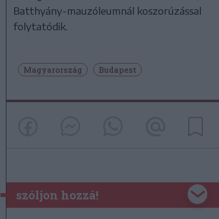
Batthyány-mauzóleumnál koszorúzással
folytatódik.
Magyarország
Budapest
szóljon hozzá!