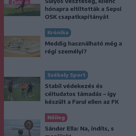
Súlyos veszteség, kilenc
hónapra eltiltották a Sepsi
OSK csapatkapitányát
Krónika
Meddig használható még a
régi személyi?
Székely Sport
Stabil védekezés és
céltudatos támadás – így
készült a Farul ellen az FK
Nőileg
Sándor Ella: Na, indíts, s