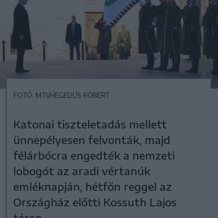
FOTÓ: MTI/HEGEDÜS RÓBERT
Katonai tiszteletadás mellett
ünnepélyesen felvonták, majd
félárbócra engedték a nemzeti
lobogót az aradi vértanúk
emléknapján, hétfőn reggel az
Országház előtti Kossuth Lajos
téren.