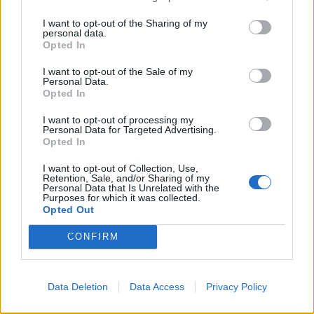
I want to opt-out of the Sharing of my
personal data.
Opted In
I want to opt-out of the Sale of my
2026. augusztus 08., szombat
Personal Data.
Opted In
Nicușor Dan: prioritásként kell
kezelni az euró bevezetését
I want to opt-out of processing my
Personal Data for Targeted Advertising.
Opted In
I want to opt-out of Collection, Use,
Retention, Sale, and/or Sharing of my
Personal Data that Is Unrelated with the
Purposes for which it was collected.
Opted Out
CONFIRM
Data Deletion
Data Access
Privacy Policy