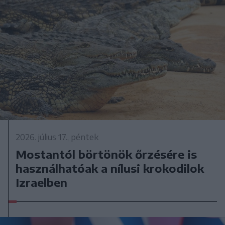
2026. július 17., péntek
Mostantól börtönök őrzésére is
használhatóak a nílusi krokodilok
Izraelben