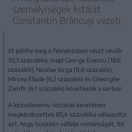
személyiségek listáját
Constantin Brâncuşi vezeti,
őt jelölte meg a felmérésben részt vevők
30,3 százaléka, majd George Enescu (18,6
százalék), Nicolae Iorga (8,8 százalék),
Mircea Eliade (6,2 százalék) és Gheorghe
Zamfir (6,1 százalék) következik a sorban.
A közvélemény-kutatás keretében
megkérdezettek 85,4 százaléka válaszolta
azt, hogy büszkén vállalja románságát, 9,6