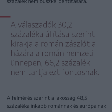
százalék nem büszke identitására.
A válaszadók 30,2
százaléka állítása szerint
kirakja a román zászlót a
házára a román nemzeti
ünnepen, 66,2 százalék
nem tartja ezt fontosnak.
A felmérés szerint a lakosság 48,5
százaléka inkább románnak és európainak