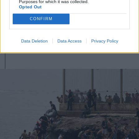
Purposes for which it was collected.
Opted Out
2026. augusztus 08., szombat
CONFIRM
A Tate-testvérek szabadlábra
helyezését kérik ügyvédeik
Data Deletion
Data Access
Privacy Policy