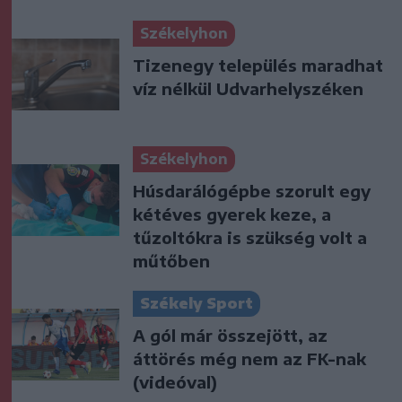
Székelyhon
Tizenegy település maradhat
víz nélkül Udvarhelyszéken
Székelyhon
Húsdarálógépbe szorult egy
kétéves gyerek keze, a
tűzoltókra is szükség volt a
műtőben
Székely Sport
A gól már összejött, az
áttörés még nem az FK-nak
(videóval)