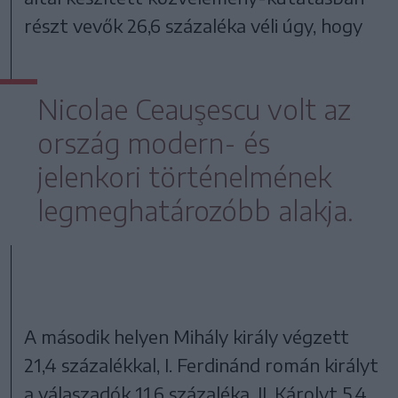
részt vevők 26,6 százaléka véli úgy, hogy
Nicolae Ceauşescu volt az
ország modern- és
jelenkori történelmének
legmeghatározóbb alakja.
A második helyen Mihály király végzett
21,4 százalékkal, I. Ferdinánd román királyt
a válaszadók 11,6 százaléka, II. Károlyt 5,4