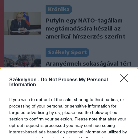
Krónika
Putyin egy NATO-tagállam
megtámadására készül az
amerikai hírszerzés szerint
Székely Sport
Aranyérmek sokaságával tért
haza Kőszegről a Godako
Székelyhon -
Do Not Process My Personal
Information
Nőileg
If you wish to opt-out of the sale, sharing to third parties, or
B. Máthé Zsuzsa: Az élet
processing of your personal or sensitive information for
targeted advertising by us, please use the below opt-out
„doktoriját” végeztem el az
section to confirm your selection. Please note that after your
epilepsziámmal
opt-out request is processed you may continue seeing
interest-based ads based on personal information utilized by