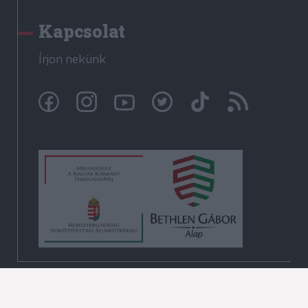
Kapcsolat
Írjon nekünk
© Székelyhon.ro 2009-2026
Minden jog fenntartva!