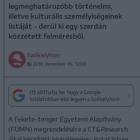
legmeghatározóbb történelmi,
illetve kulturális személyiségeinek
listáját – derül ki egy szerdán
közzétett felmérésből.
Székelyhon
2018. december 06., 12:08
Itt állíthatja be, hogy a Google-
találatokban elöl legyen a Székelyhon!
A Fekete-tenger Egyetemi Alapítvány
(FUMN) megrendelésére a CT&Research
által készített közvélemény-kutatásban