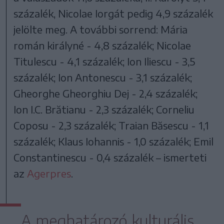
százalék, Nicolae Iorgát pedig 4,9 százalék
jelölte meg. A további sorrend: Mária
román királyné - 4,8 százalék; Nicolae
Titulescu - 4,1 százalék; Ion Iliescu - 3,5
százalék; Ion Antonescu - 3,1 százalék;
Gheorghe Gheorghiu Dej - 2,4 százalék;
Ion I.C. Brătianu - 2,3 százalék; Corneliu
Coposu - 2,3 százalék; Traian Băsescu - 1,1
százalék; Klaus Iohannis - 1,0 százalék; Emil
Constantinescu - 0,4 százalék – ismerteti
az
Agerpres
.
A meghatározó kulturális