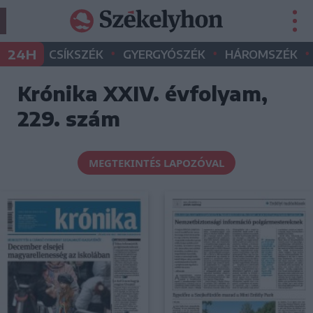
•
•
•
24H
CSÍKSZÉK
GYERGYÓSZÉK
HÁROMSZÉK
Krónika XXIV. évfolyam,
229. szám
MEGTEKINTÉS LAPOZÓVAL