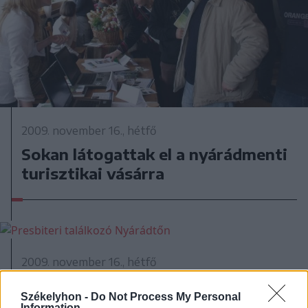
2009. november 16., hétfő
Sokan látogattak el a nyárádmenti
turisztikai vásárra
2009. november 16., hétfő
Presbiteri találkozó Nyárádtőn
Székelyhon -
Do Not Process My Personal
Information