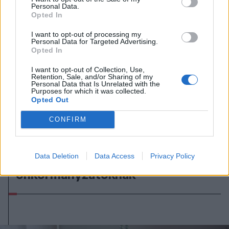
Personal Data.
Opted In
I want to opt-out of processing my
Personal Data for Targeted Advertising.
Opted In
2009. november 14., szombat
I want to opt-out of Collection, Use,
Egyre kevesebb tejet gyűjtenek be
Retention, Sale, and/or Sharing of my
Personal Data that Is Unrelated with the
Purposes for which it was collected.
Opted Out
CONFIRM
2009. november 13., péntek
Data Deletion
Data Access
Privacy Policy
Kormánypénz az
önkormányzatoknak