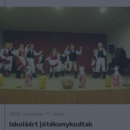
2009. november 17., kedd
Iskoláért jótékonykodtak