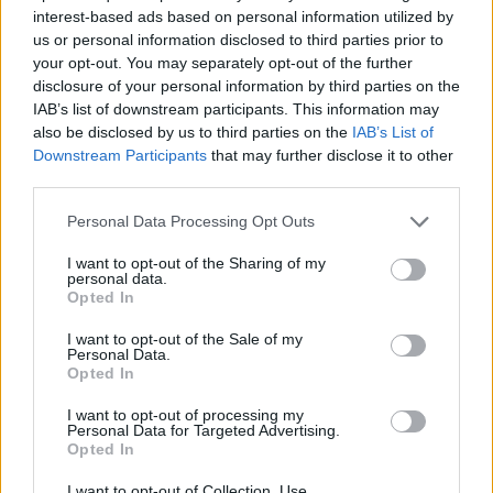
interest-based ads based on personal information utilized by
us or personal information disclosed to third parties prior to
your opt-out. You may separately opt-out of the further
disclosure of your personal information by third parties on the
IAB’s list of downstream participants. This information may
also be disclosed by us to third parties on the
IAB’s List of
Downstream Participants
that may further disclose it to other
third parties.
Personal Data Processing Opt Outs
I want to opt-out of the Sharing of my
2024. november 11., hétfő
personal data.
Opted In
Földrengéssel indult a nap
Kézdivásárhelytől nem túl messze
I want to opt-out of the Sale of my
Personal Data.
Opted In
I want to opt-out of processing my
Personal Data for Targeted Advertising.
Opted In
I want to opt-out of Collection, Use,