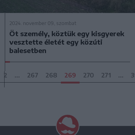
2024. november 09., szombat
Öt személy, köztük egy kisgyerek
vesztette életét egy közúti
balesetben
2
...
267
268
269
270
271
...
3