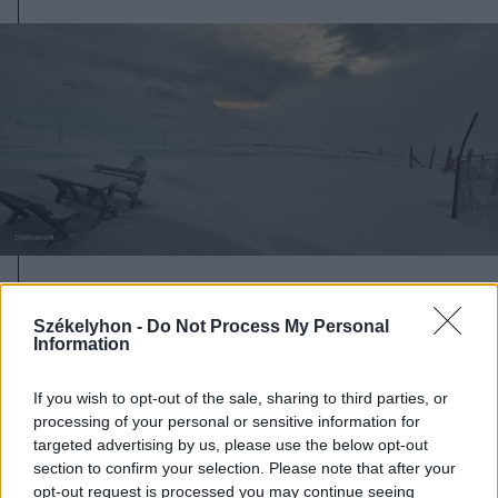
2024. november 11., hétfő
Megérkezett a tél a hegyekbe
Székelyhon -
Do Not Process My Personal
Information
If you wish to opt-out of the sale, sharing to third parties, or
processing of your personal or sensitive information for
targeted advertising by us, please use the below opt-out
section to confirm your selection. Please note that after your
opt-out request is processed you may continue seeing