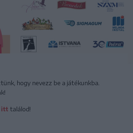
tünk, hogy nevezz be a játékunkba.
k!
t
itt
találod!