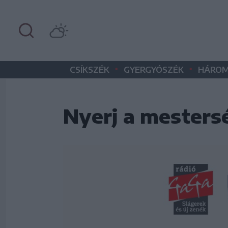
•
•
CSÍKSZÉK
GYERGYÓSZÉK
HÁROM
Nyerj a mesters