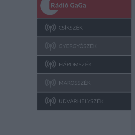
Rádió GaGa
CSÍKSZÉK
GYERGYÓSZÉK
HÁROMSZÉK
MAROSSZÉK
UDVARHELYSZÉK