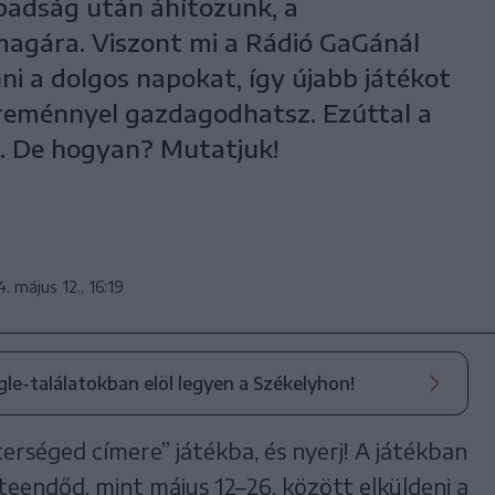
badság után áhítozunk, a
magára. Viszont mi a Rádió GaGánál
i a dolgos napokat, így újabb játékot
ereménnyel gazdagodhatsz. Ezúttal a
. De hogyan? Mutatjuk!
. május 12., 16:19
ogle-találatokban elöl legyen a Székelyhon!
erséged címere” játékba, és nyerj! A játékban
 teendőd, mint május 12–26. között elküldeni a