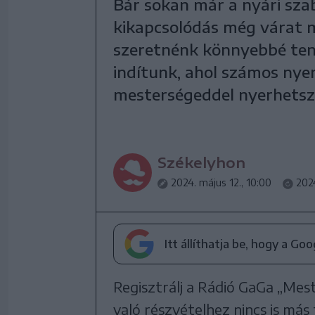
Bár sokan már a nyári sza
kikapcsolódás még várat 
szeretnénk könnyebbé tenn
indítunk, ahol számos ny
mesterségeddel nyerhetsz
Székelyhon
2024. május 12., 10:00
2024
Itt állíthatja be, hogy a Go
Regisztrálj a Rádió GaGa „Mest
való részvételhez nincs is más