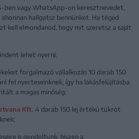
-ben vagy WhatsApp-on keresztnevedet,
 ahonnan hallgatsz bennünket. Ha téged
zt kell elmondanod, hogy mit szeretsz a saját
indent lehet nyerni:
ékeket forgalmazó vállalkozás 10 darab 150
jánl fel nyerteseinknek, így ha lakásfelújításba
ntált a magas minőség;
stvana Kft.
4 darab 150 lej értékű tükröt
eknek;
seire is gondoltunk, hiszen a