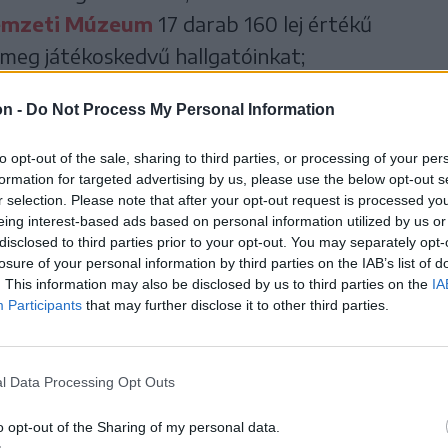
emzeti Múzeum
17 darab 160 lej értékű
 meg játékoskedvű hallgatóinkat;
re és a családok minőségi együtt töltött
on -
Do Not Process My Personal Information
elyföldi Legendárium
csapatának
to opt-out of the sale, sharing to third parties, or processing of your per
arkba 10 darab 100 lej értékű családi belépőt
formation for targeted advertising by us, please use the below opt-out s
r selection. Please note that after your opt-out request is processed y
eing interest-based ads based on personal information utilized by us or
disclosed to third parties prior to your opt-out. You may separately opt-
dek húsüzem
4 darab 250 lej értékű,
losure of your personal information by third parties on the IAB’s list of
. This information may also be disclosed by us to third parties on the
IA
i kosárral lepi meg nyerteseinket;
Participants
that may further disclose it to other third parties.
 darab 100 lej értékű ajándékutalvánnyal
csés regisztrálók;
l Data Processing Opt Outs
o opt-out of the Sharing of my personal data.
ányt a csíkszeredai
Sigma Gum Kft.
kínált fel,