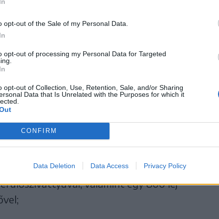
In
ukra felhasználhatóak.
o opt-out of the Sale of my Personal Data.
In
allgatóink, a nap végi nyereményeink is
ogy mik ezek:
to opt-out of processing my Personal Data for Targeted
ing.
In
ból 6 darab 250 lej értékű bőségkosár keresi
o opt-out of Collection, Use, Retention, Sale, and/or Sharing
ersonal Data that Is Unrelated with the Purposes for which it
lected.
Out
ékű vásárlási utalvánnyal kedveskedik egy
CONFIRM
Data Deletion
Data Access
Privacy Policy
Instal
egy-egy hallgatót örvendeztet meg
rülőszivattyúval, valamint egy 800 lej
ővel;