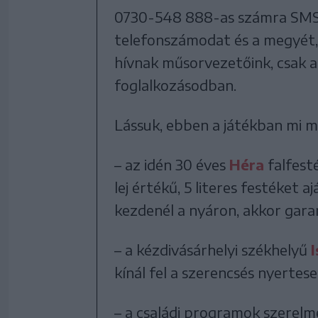
0730-548 888-as számra SMS
telefonszámodat és a megyét,
hívnak műsorvezetőink, csak a
foglalkozásodban.
Lássuk, ebben a játékban mi m
– az idén 30 éves
Héra
falfest
lej értékű, 5 literes festéket a
kezdenél a nyáron, akkor gara
– a kézdivásárhelyi székhelyű
I
kínál fel a szerencsés nyertes
– a családi programok szerelme