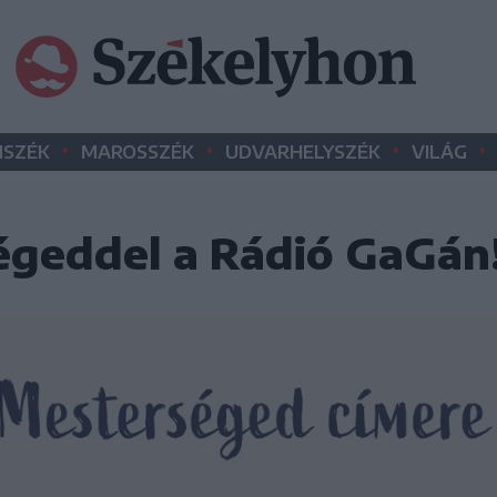
•
•
•
•
SZÉK
MAROSSZÉK
UDVARHELYSZÉK
VILÁG
égeddel a Rádió GaGán