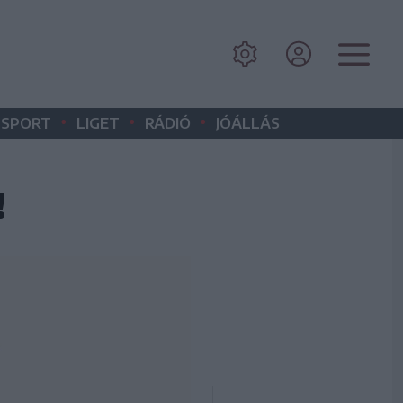
•
•
•
SPORT
LIGET
RÁDIÓ
JÓÁLLÁS
!