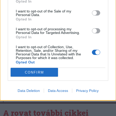
Opted In
Székely Sport
I want to opt-out of the Sale of my
Personal Data.
Opted In
Corbu bombagólja döntött,
előnyből várja a visszavágót a
I want to opt-out of processing my
Personal Data for Targeted Advertising.
Ferencváros
Opted In
Nőileg
I want to opt-out of Collection, Use,
Retention, Sale, and/or Sharing of my
Personal Data that Is Unrelated with the
Sándor Ella: Na, indíts, s
Purposes for which it was collected.
Opted Out
menjünk!
CONFIRM
Data Deletion
Data Access
Privacy Policy
A rovat további cikkei