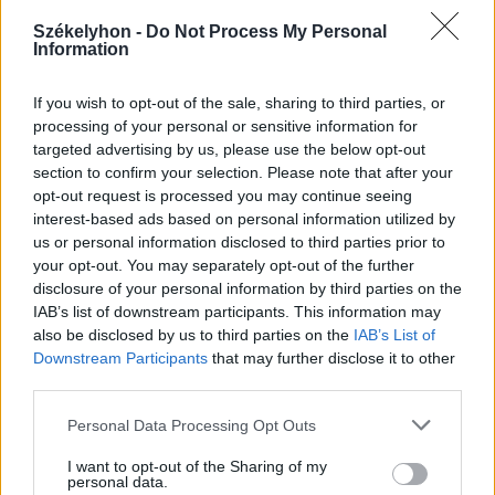
Székelyhon
Székelyhon -
Do Not Process My Personal
Information
Életét vesztette két halász,
akiket villámcsapás ért a
If you wish to opt-out of the sale, sharing to third parties, or
Maros partján – frissítve
processing of your personal or sensitive information for
targeted advertising by us, please use the below opt-out
section to confirm your selection. Please note that after your
Székely Sport
opt-out request is processed you may continue seeing
interest-based ads based on personal information utilized by
Corbu góljától hangos a
us or personal information disclosed to third parties prior to
román és a magyar sajtó,
your opt-out. You may separately opt-out of the further
válogatott meghívót
disclosure of your personal information by third parties on the
sürgetnek
IAB’s list of downstream participants. This information may
also be disclosed by us to third parties on the
IAB’s List of
Downstream Participants
that may further disclose it to other
Krónika
third parties.
Büntetőfeljelentést tett
Personal Data Processing Opt Outs
Majka ügyvédje a romániai
telefonszámról érkezett
I want to opt-out of the Sharing of my
personal data.
fenyegetés miatt