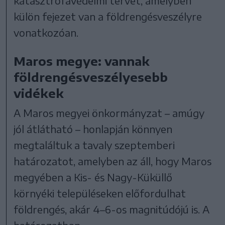
katasztrófavédelmi tervet, amelyben
külön fejezet van a földrengésveszélyre
vonatkozóan.
Maros megye: vannak
földrengésveszélyesebb
vidékek
A Maros megyei önkormányzat – amúgy
jól átlátható – honlapján könnyen
megtaláltuk a tavaly szeptemberi
határozatot, amelyben az áll, hogy Maros
megyében a Kis- és Nagy-Küküllő
környéki településeken előfordulhat
földrengés, akár 4–6-os magnitúdójú is. A