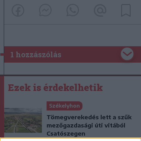
1 hozzászólás
Ezek is érdekelhetik
Székelyhon
Tömegverekedés lett a szűk
mezőgazdasági úti vitából
Csatószegen