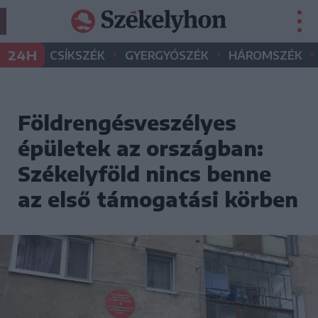
•
•
•
24H
CSÍKSZÉK
GYERGYÓSZÉK
HÁROMSZÉK
Földrengésveszélyes
épületek az országban:
Székelyföld nincs benne
az első támogatási körben