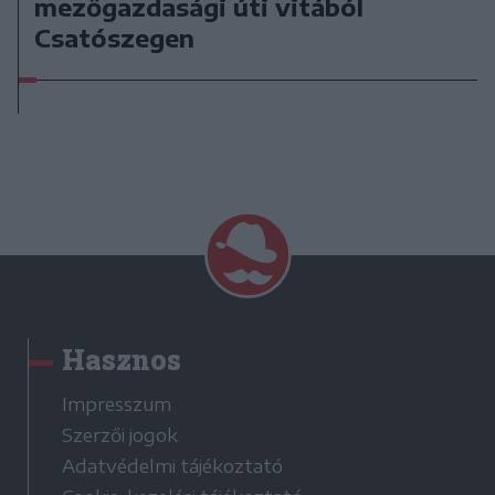
mezőgazdasági úti vitából
Csatószegen
Hasznos
Impresszum
Szerzői jogok
Adatvédelmi tájékoztató