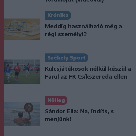
Krónika
Meddig használható még a
régi személyi?
Székely Sport
Kulcsjátékosok nélkül készül a
Farul az FK Csíkszereda ellen
Nőileg
Sándor Ella: Na, indíts, s
menjünk!