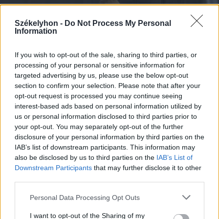
Székelyhon -
Do Not Process My Personal
Information
If you wish to opt-out of the sale, sharing to third parties, or
processing of your personal or sensitive information for
targeted advertising by us, please use the below opt-out
2026. augusztus 08., szombat
section to confirm your selection. Please note that after your
opt-out request is processed you may continue seeing
Vaddisznó szaladt le a budapesti
interest-based ads based on personal information utilized by
metróba, felszállt az egyik kocsira,
us or personal information disclosed to third parties prior to
majd kilőtték – videóval
your opt-out. You may separately opt-out of the further
disclosure of your personal information by third parties on the
IAB’s list of downstream participants. This information may
also be disclosed by us to third parties on the
IAB’s List of
Downstream Participants
that may further disclose it to other
third parties.
Personal Data Processing Opt Outs
I want to opt-out of the Sharing of my