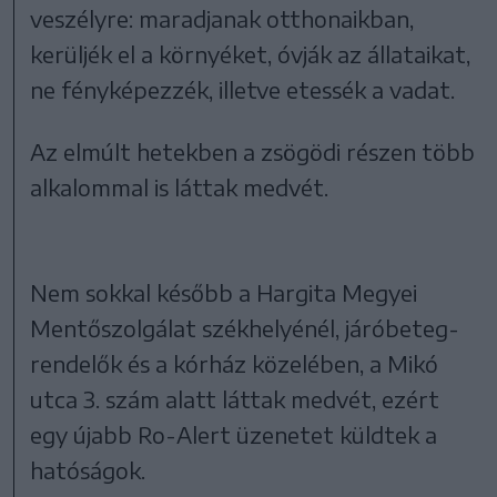
veszélyre: maradjanak otthonaikban,
kerüljék el a környéket, óvják az állataikat,
ne fényképezzék, illetve etessék a vadat.
Az elmúlt hetekben a zsögödi részen több
alkalommal is láttak medvét.
Nem sokkal később a Hargita Megyei
Mentőszolgálat székhelyénél, járóbeteg-
rendelők és a kórház közelében, a Mikó
utca 3. szám alatt láttak medvét, ezért
egy újabb Ro-Alert üzenetet küldtek a
hatóságok.