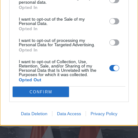
personal data.
Opted In
I want to opt-out of the Sale of my
Personal Data.
Opted In
I want to opt-out of processing my
Personal Data for Targeted Advertising.
Opted In
I want to opt-out of Collection, Use,
2026. augusztus 08., szombat
Retention, Sale, and/or Sharing of my
Personal Data that Is Unrelated with the
Hétvégén is folytatódik a gázolaj
Purposes for which it was collected.
Opted Out
árának csökkenése
CONFIRM
Data Deletion
Data Access
Privacy Policy