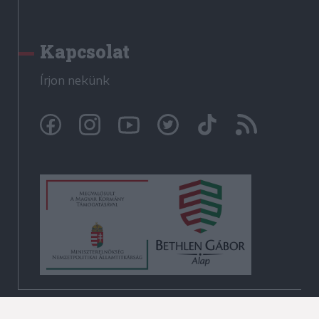
Kapcsolat
Írjon nekünk
© Székelyhon.ro 2009-2026