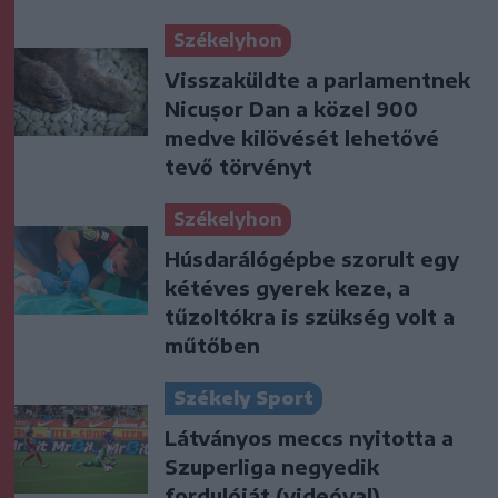
Székelyhon
Visszaküldte a parlamentnek
Nicușor Dan a közel 900
medve kilövését lehetővé
tevő törvényt
Székelyhon
Húsdarálógépbe szorult egy
kétéves gyerek keze, a
tűzoltókra is szükség volt a
műtőben
Székely Sport
Látványos meccs nyitotta a
Szuperliga negyedik
fordulóját (videóval)