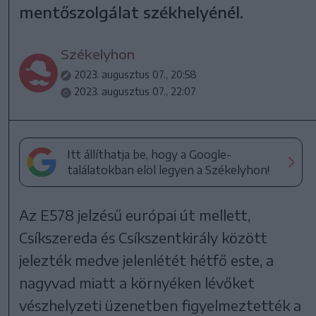
mentőszolgálat székhelyénél.
Székelyhon
2023. augusztus 07., 20:58
2023. augusztus 07., 22:07
Itt állíthatja be, hogy a Google-
találatokban elöl legyen a Székelyhon!
Az E578 jelzésű európai út mellett,
Csíkszereda és Csíkszentkirály között
jelezték medve jelenlétét hétfő este, a
nagyvad miatt a környéken lévőket
vészhelyzeti üzenetben figyelmeztették a