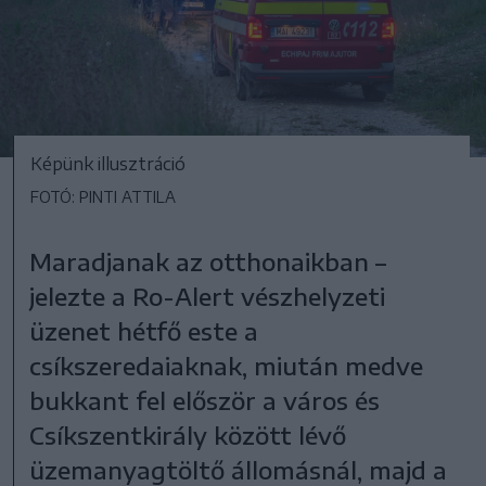
Képünk illusztráció
FOTÓ: PINTI ATTILA
Maradjanak az otthonaikban –
jelezte a Ro-Alert vészhelyzeti
üzenet hétfő este a
csíkszeredaiaknak, miután medve
bukkant fel először a város és
Csíkszentkirály között lévő
üzemanyagtöltő állomásnál, majd a