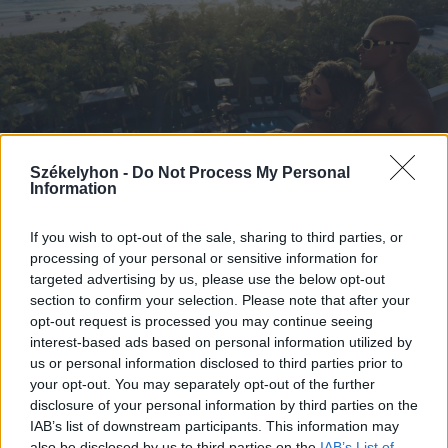
Székelyhon -
Do Not Process My Personal
Information
If you wish to opt-out of the sale, sharing to third parties, or
2026. augusztus 06., csütörtök
processing of your personal or sensitive information for
targeted advertising by us, please use the below opt-out
Netflixen kaphatunk először
section to confirm your selection. Please note that after your
betekintést a Grand Theft Auto VI
opt-out request is processed you may continue seeing
játékmenetébe
interest-based ads based on personal information utilized by
us or personal information disclosed to third parties prior to
your opt-out. You may separately opt-out of the further
disclosure of your personal information by third parties on the
IAB’s list of downstream participants. This information may
also be disclosed by us to third parties on the
IAB’s List of