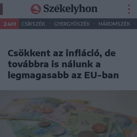
•
•
•
24H
CSÍKSZÉK
GYERGYÓSZÉK
HÁROMSZÉK
Csökkent az infláció, de
továbbra is nálunk a
legmagasabb az EU-ban