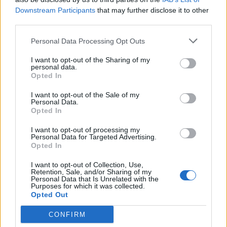
Downstream Participants
that may further disclose it to other
third parties.
Personal Data Processing Opt Outs
I want to opt-out of the Sharing of my
personal data.
Opted In
I want to opt-out of the Sale of my
Personal Data.
Opted In
I want to opt-out of processing my
Personal Data for Targeted Advertising.
Opted In
I want to opt-out of Collection, Use,
Retention, Sale, and/or Sharing of my
2026. augusztus 06., csütörtök
Personal Data that Is Unrelated with the
Purposes for which it was collected.
Villamosenergia-válság
Opted Out
enyhítéséről szóló intézkedéseket
CONFIRM
fogadott el a kormány