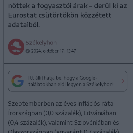
nőttek a fogyasztói árak – derül ki az
Eurostat csütörtökön közzétett
adataiból.
Székelyhon
2024. október 17., 13:47
Itt állíthatja be, hogy a Google-
találatokban elöl legyen a Székelyhon!
Szeptemberben az éves inflációs ráta
Írországban (0,0 százalék), Litvániában
(0,4 százalék), valamint Szlovéniában és
Olaszországban (egyaránt 0,7 százalék)