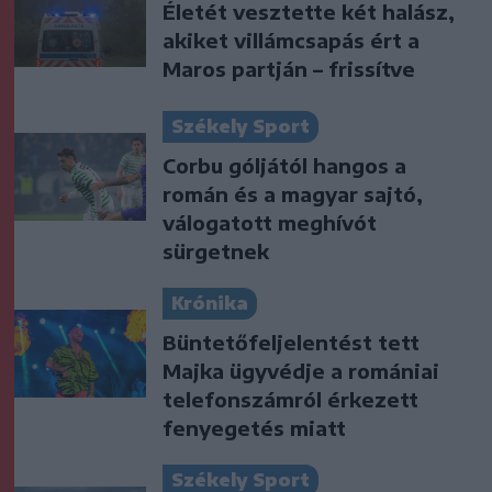
Életét vesztette két halász,
akiket villámcsapás ért a
Maros partján – frissítve
Székely Sport
Corbu góljától hangos a
román és a magyar sajtó,
válogatott meghívót
sürgetnek
Krónika
Büntetőfeljelentést tett
Majka ügyvédje a romániai
telefonszámról érkezett
fenyegetés miatt
Székely Sport