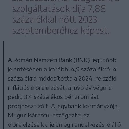
szolgáltatások díja 7,88
százalékkal nőtt 2023
szeptemberéhez képest.
A Román Nemzeti Bank (BNR) legutóbbi
jelentésében a korábbi 4,9 százalékról 4
százalékra módosította a 2024-re szóló
inflációs előrejelzését, a jövő év végére
pedig 3,4 százalékos pénzromlást
prognosztizált. A jegybank kormányzója,
Mugur Isărescu leszögezte, az
előrejelzéseik a jelenleg rendelkezésre álló