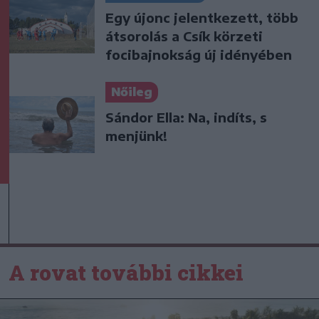
Egy újonc jelentkezett, több
átsorolás a Csík körzeti
focibajnokság új idényében
Nőileg
Sándor Ella: Na, indíts, s
menjünk!
A rovat további cikkei