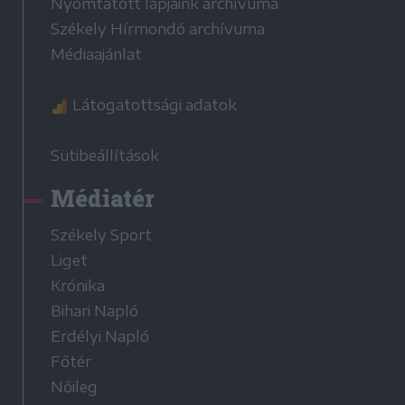
Nyomtatott lapjaink archívuma
Székely Hírmondó archívuma
Médiaajánlat
Látogatottsági adatok
Sütibeállítások
Médiatér
Székely Sport
Liget
Krónika
Bihari Napló
Erdélyi Napló
Főtér
Nőileg