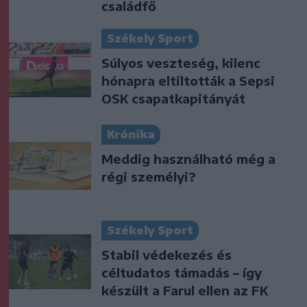
családfő
Székely Sport
Súlyos veszteség, kilenc
hónapra eltiltották a Sepsi
OSK csapatkapitányát
Krónika
Meddig használható még a
régi személyi?
Székely Sport
Stabil védekezés és
céltudatos támadás – így
készült a Farul ellen az FK