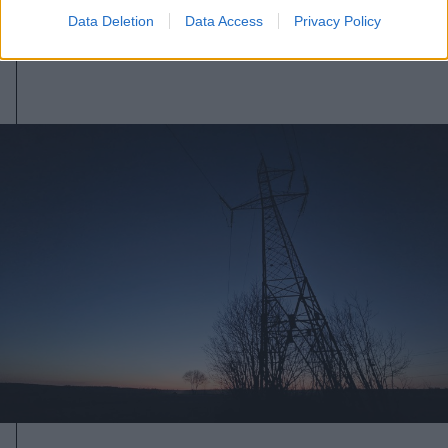
kilövését lehetővé tevő törvényt
Data Deletion
Data Access
Privacy Policy