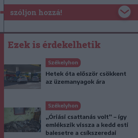
szóljon hozzá!
Ezek is érdekelhetik
Székelyhon
Hetek óta először csökkent
az üzemanyagok ára
Székelyhon
„Óriási csattanás volt” – így
emlékszik vissza a kedd esti
balesetre a csíkszeredai