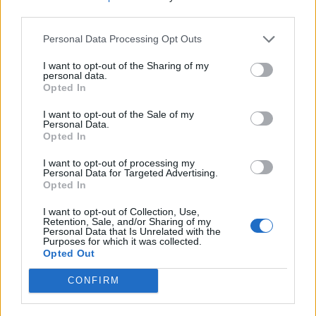
third parties.
Personal Data Processing Opt Outs
I want to opt-out of the Sharing of my
personal data.
Opted In
I want to opt-out of the Sale of my
Personal Data.
Opted In
I want to opt-out of processing my
Personal Data for Targeted Advertising.
Opted In
I want to opt-out of Collection, Use,
Retention, Sale, and/or Sharing of my
Personal Data that Is Unrelated with the
Purposes for which it was collected.
2026. augusztus 07., péntek
Opted Out
Visszaküldte a parlamentnek
CONFIRM
Nicușor Dan a közel 900 medve