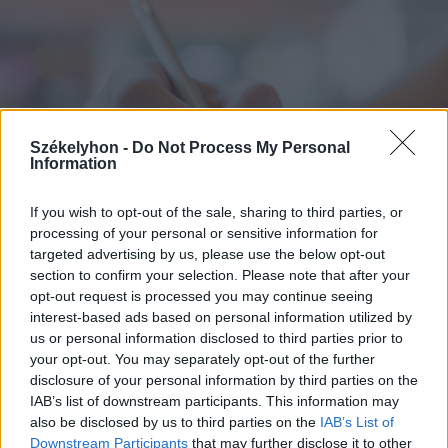
Székelyhon -
Do Not Process My Personal
Information
If you wish to opt-out of the sale, sharing to third parties, or
processing of your personal or sensitive information for
targeted advertising by us, please use the below opt-out
section to confirm your selection. Please note that after your
opt-out request is processed you may continue seeing
2026. augusztus 07., péntek
interest-based ads based on personal information utilized by
us or personal information disclosed to third parties prior to
Románul is helyt kell állni a hétfőn
your opt-out. You may separately opt-out of the further
kezdődő írásbeliken – így
disclosure of your personal information by third parties on the
IAB’s list of downstream participants. This information may
készülhetnek a pótérettségizők
also be disclosed by us to third parties on the
IAB’s List of
Downstream Participants
that may further disclose it to other