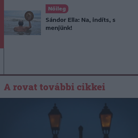
Nőileg
Sándor Ella: Na, indíts, s
menjünk!
A rovat további cikkei