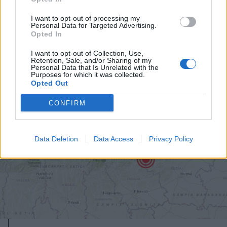
Augusztus végéig még ingyenes
lesz az első elektronikus személyi
I want to opt-out of processing my
Personal Data for Targeted Advertising.
kiállítása
Opted In
I want to opt-out of Collection, Use,
Retention, Sale, and/or Sharing of my
Personal Data that Is Unrelated with the
Purposes for which it was collected.
Opted Out
CONFIRM
Data Deletion
Data Access
Privacy Policy