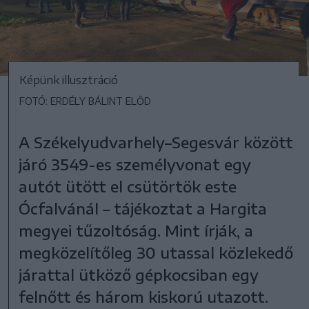
Képünk illusztráció
FOTÓ: ERDÉLY BÁLINT ELŐD
A Székelyudvarhely–Segesvár között
járó 3549-es személyvonat egy
autót ütött el csütörtök este
Ócfalvánál – tájékoztat a Hargita
megyei tűzoltóság. Mint írják, a
megközelítőleg 30 utassal közlekedő
járattal ütköző gépkocsiban egy
felnőtt és három kiskorú utazott.