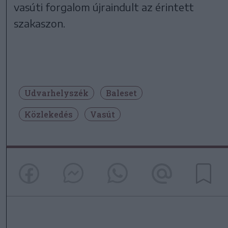
vasúti forgalom újraindult az érintett
szakaszon.
Udvarhelyszék
Baleset
Közlekedés
Vasút