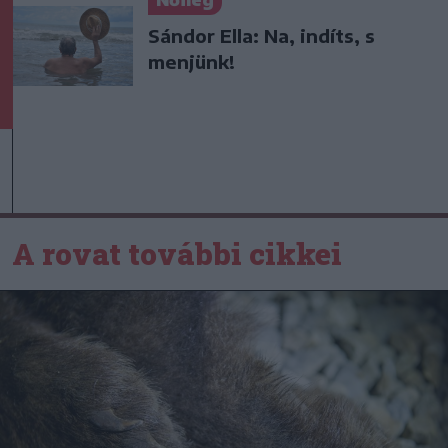
Nőileg
Sándor Ella: Na, indíts, s
menjünk!
A rovat további cikkei