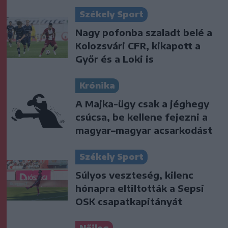
Székely Sport
Nagy pofonba szaladt belé a
Kolozsvári CFR, kikapott a
Győr és a Loki is
Krónika
A Majka-ügy csak a jéghegy
csúcsa, be kellene fejezni a
magyar–magyar acsarkodást
Székely Sport
Súlyos veszteség, kilenc
hónapra eltiltották a Sepsi
OSK csapatkapitányát