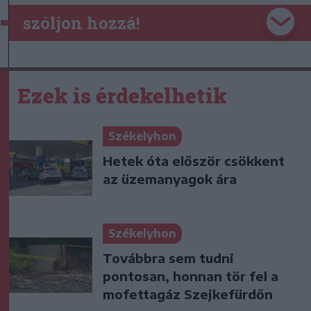
szóljon hozzá!
Ezek is érdekelhetik
Székelyhon
Hetek óta először csökkent
az üzemanyagok ára
Székelyhon
Továbbra sem tudni
pontosan, honnan tör fel a
mofettagáz Szejkefürdőn