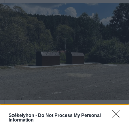
2026. augusztus 07., péntek
Székelyhon -
Do Not Process My Personal
Nem csak a medvék, a szemetelők
Information
ellen is védekezik