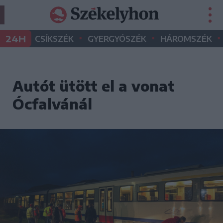
•
•
•
24H
CSÍKSZÉK
GYERGYÓSZÉK
HÁROMSZÉK
Autót ütött el a vonat
Ócfalvánál