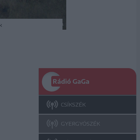
k
Rádió GaGa
CSÍKSZÉK
GYERGYÓSZÉK