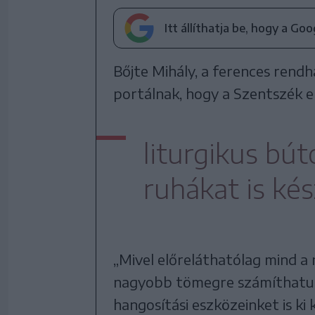
Itt állíthatja be, hogy a Go
Bőjte Mihály, a ferences rend
portálnak, hogy a Szentszék el
liturgikus bút
ruhákat is ké
„Mivel előreláthatólag mind a
nagyobb tömegre számíthatunk
hangosítási eszközeinket is ki 