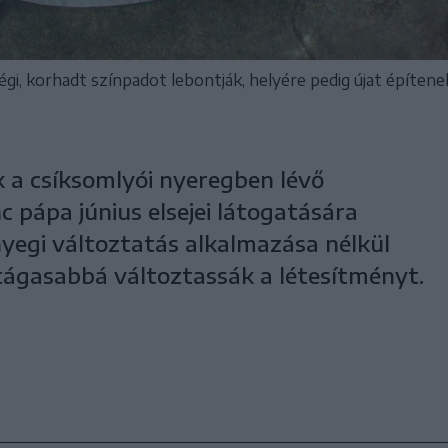
régi, korhadt színpadot lebontják, helyére pedig újat építene
ik a csíksomlyói nyeregben lévő
 pápa június elsejei látogatására
ényegi változtatás alkalmazása nélkül
tágasabbá változtassák a létesítményt.