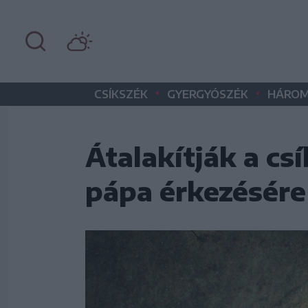
•
•
CSÍKSZÉK
GYERGYÓSZÉK
HÁROM
Átalakítják a c
pápa érkezésére