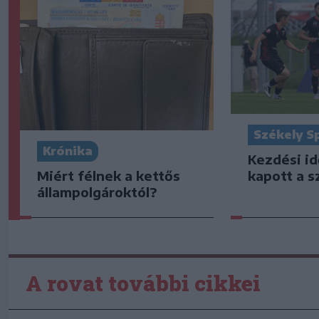
Székely S
Krónika
Kezdési i
Miért félnek a kettős
kapott a s
állampolgároktól?
A rovat további cikkei