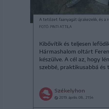
A tetőzet faanyagát újrakezelik, és a 
FOTÓ: PINTI ATTILA
Kibővítik és teljesen leföd
Hármashalom oltárt Ferenc
készülve. A cél az, hogy l
szebbé, praktikusabbá és 
Székelyhon
2019. április 08., 21:54