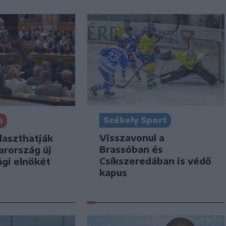
Székely Sport
n
Visszavonul a
laszthatják
Brassóban és
rország új
Csíkszeredában is védő
ági elnökét
kapus