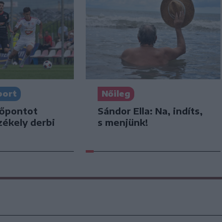
port
Nőileg
dőpontot
Sándor Ella: Na, indíts,
zékely derbi
s menjünk!