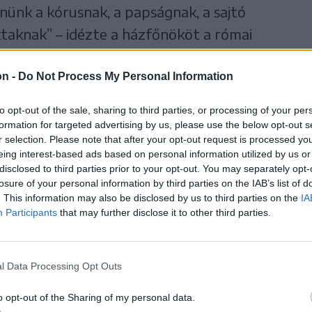
nünk a kórusnak, a papságnak, a sajtó
taknak” – idézte a házfőnököt a római
on -
Do Not Process My Personal Information
 vatikáni liturgikus bizottság kéri, a pápai
to opt-out of the sale, sharing to third parties, or processing of your per
mot, ami jelentősen megnövelte mind a
formation for targeted advertising by us, please use the below opt-out s
éshez szükséges költségek összegét.
r selection. Please note that after your opt-out request is processed y
eing interest-based ads based on personal information utilized by us or
disclosed to third parties prior to your opt-out. You may separately opt-
losure of your personal information by third parties on the IAB’s list of
. This information may also be disclosed by us to third parties on the
IA
Participants
that may further disclose it to other third parties.
ítette. Az elképzelések szerint kivakolják az
en a koncelebráló főpapok számára. Itt még
l Data Processing Opt Outs
 kapjon a technikai stáb legszükségesebb
o opt-out of the Sharing of my personal data.
li kereszt egyik szára elkorhadt, ezért azt ki