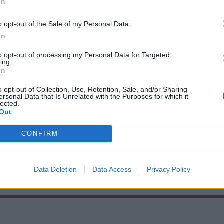
In
k, hogy szebb legyen, és ne tűnjön kopottnak. A
építenek, illetve be is fedik azt. A felújítást
o opt-out of the Sale of my Personal Data.
In
to opt-out of processing my Personal Data for Targeted
ing.
In
o opt-out of Collection, Use, Retention, Sale, and/or Sharing
ersonal Data that Is Unrelated with the Purposes for which it
lected.
Out
CONFIRM
Data Deletion
Data Access
Privacy Policy