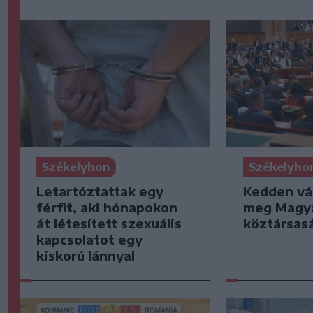
Székelyhon
Székelyho
Letartóztattak egy
Kedden vá
férfit, aki hónapokon
meg Magya
át létesített szexuális
köztársas
kapcsolatot egy
kiskorú lánnyal