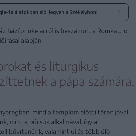
ogle-találatokban elöl legyen a Székelyhon!
ház házfőnöke arról is beszámolt a Romkat.ro
őírásai alapján
orokat és liturgikus
szíttetnek a pápa számára.
 nyeregben, mind a templom előtti téren jóval
, mint a búcsúk alkalmával, így a
kell bővítenünk, valamint új és több ülő