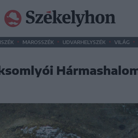
•
•
•
•
SZÉK
MAROSSZÉK
UDVARHELYSZÉK
VILÁG
síksomlyói Hármashalom