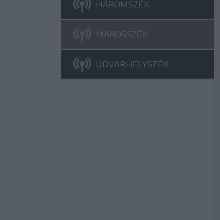
HÁROMSZÉK
MAROSSZÉK
UDVARHELYSZÉK