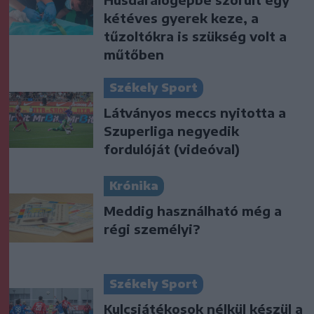
kétéves gyerek keze, a
tűzoltókra is szükség volt a
műtőben
Székely Sport
Látványos meccs nyitotta a
Szuperliga negyedik
fordulóját (videóval)
Krónika
Meddig használható még a
régi személyi?
Székely Sport
Kulcsjátékosok nélkül készül a