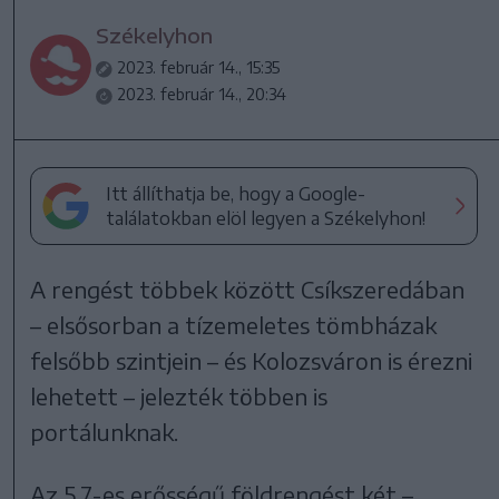
Székelyhon
2023. február 14., 15:35
2023. február 14., 20:34
Itt állíthatja be, hogy a Google-
találatokban elöl legyen a Székelyhon!
A rengést többek között Csíkszeredában
– elsősorban a tízemeletes tömbházak
felsőbb szintjein – és Kolozsváron is érezni
lehetett – jelezték többen is
portálunknak.
Az 5,7-es erősségű földrengést két –