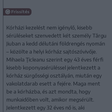
Frissítés
Kórházi kezelést nem igénylő, kisebb
sérüléseket szenvedett két személy Târgu
Jiuban a kedd délutáni földrengés nyomán
– közölte a helyi kórház sajtószóvivője.
Mihaela Ţicleanu szerint egy 43 éves férfi
kisebb koponyasérüléssel jelentkezett a
kórház sürgősségi osztályán, miután egy
vakolatdarab esett a fejére. Maga ment
be a kórházba, és azt mondta, hogy
munkaidőben volt, amikor megsérült.
Jelentkezett egy 32 éves nő is, aki