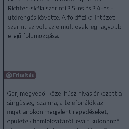
Richter-skála szerinti 3,5-ös és 3,4-es –
utórengés követte. A földfizikai intézet
szerint ez volt az elmúlt évek legnagyobb
erejű földmozgása.
Frissítés
Gorj megyéből közel húsz hívás érkezett a
sürgősségi számra, a telefonálók az
ingatlanokon megjelent repedéseket,
épületek homlokzatáról levált különböző