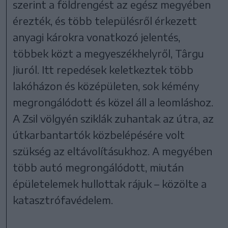
szerint a földrengést az egész megyében
érezték, és több településről érkezett
anyagi károkra vonatkozó jelentés,
többek közt a megyeszékhelyről, Târgu
Jiuról. Itt repedések keletkeztek több
lakóházon és középületen, sok kémény
megrongálódott és közel áll a leomláshoz.
A Zsil völgyén sziklák zuhantak az útra, az
útkarbantartók közbelépésére volt
szükség az eltávolításukhoz. A megyében
több autó megrongálódott, miután
épületelemek hullottak rájuk – közölte a
katasztrófavédelem.