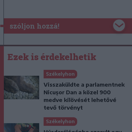
szóljon hozzá!
Ezek is érdekelhetik
Székelyhon
Visszaküldte a parlamentnek
Nicușor Dan a közel 900
medve kilövését lehetővé
tevő törvényt
Székelyhon
Húsdarálógépbe szorult egy