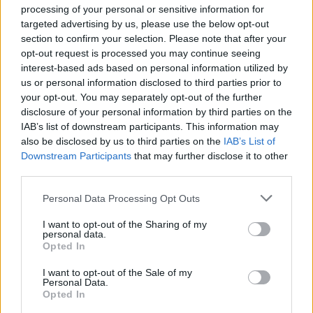
processing of your personal or sensitive information for
targeted advertising by us, please use the below opt-out
section to confirm your selection. Please note that after your
opt-out request is processed you may continue seeing
interest-based ads based on personal information utilized by
us or personal information disclosed to third parties prior to
your opt-out. You may separately opt-out of the further
disclosure of your personal information by third parties on the
IAB’s list of downstream participants. This information may
also be disclosed by us to third parties on the
IAB’s List of
Downstream Participants
that may further disclose it to other
third parties.
Personal Data Processing Opt Outs
I want to opt-out of the Sharing of my
personal data.
2026. július 31., péntek
Opted In
Migrációs válság Ceutában: több
I want to opt-out of the Sale of my
tízezer határsértő jutott be a
Personal Data.
Opted In
spanyol városba Marokkó felől