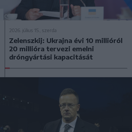
2026. július 15., szerda
Zelenszkij: Ukrajna évi 10 millióról
20 millióra tervezi emelni
dróngyártási kapacitását