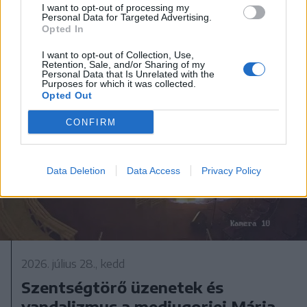
I want to opt-out of processing my
Personal Data for Targeted Advertising.
Opted In
I want to opt-out of Collection, Use,
Retention, Sale, and/or Sharing of my
Personal Data that Is Unrelated with the
Purposes for which it was collected.
Opted Out
CONFIRM
Data Deletion
Data Access
Privacy Policy
2026. július 28., kedd
Szentségtörő üzenetek és
vandalizmus a medjugorjei Mária-