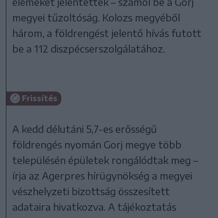
elemeket jelentettek – számol be a Gorj
megyei tűzoltóság. Kolozs megyéből
három, a földrengést jelentő hívás futott
be a 112 diszpécserszolgálatához.
Frissítés
A kedd délutáni 5,7-es erősségű
földrengés nyomán Gorj megye több
településén épületek rongálódtak meg –
írja az Agerpres hírügynökség a megyei
vészhelyzeti bizottság összesített
adataira hivatkozva. A tájékoztatás