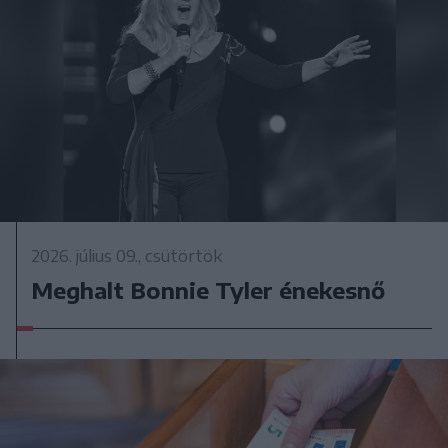
2026. július 09., csütörtök
Meghalt Bonnie Tyler énekesnő