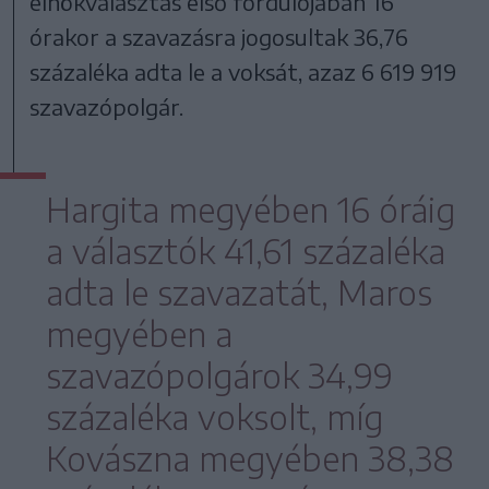
elnökválasztás első fordulójában 16
órakor a szavazásra jogosultak 36,76
százaléka adta le a voksát, azaz 6 619 919
szavazópolgár.
Hargita megyében 16 óráig
a választók 41,61 százaléka
adta le szavazatát, Maros
megyében a
szavazópolgárok 34,99
százaléka voksolt, míg
Kovászna megyében 38,38