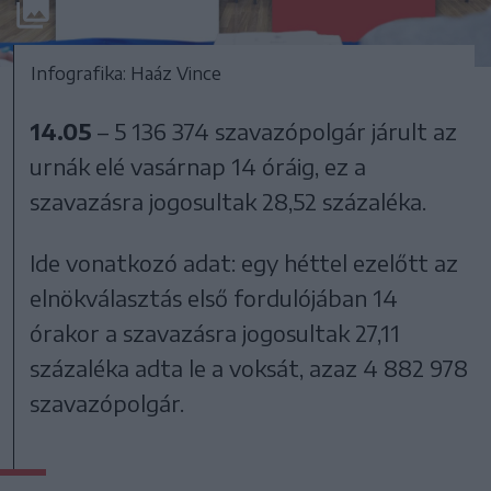
Infografika: Haáz Vince
14.05
– 5 136 374 szavazópolgár járult az
urnák elé vasárnap 14 óráig, ez a
szavazásra jogosultak 28,52 százaléka.
Ide vonatkozó adat: egy héttel ezelőtt az
elnökválasztás első fordulójában 14
órakor a szavazásra jogosultak 27,11
százaléka adta le a voksát, azaz 4 882 978
szavazópolgár.