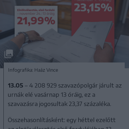
Infografika: Haáz Vince
13.05
– 4 208 929 szavazópolgár járult az
urnák elé vasárnap 13 óráig, ez a
szavazásra jogosultak 23,37 százaléka.
Összehasonlításként: egy héttel ezelőtt
az elnökválasztás első fordulójában 13