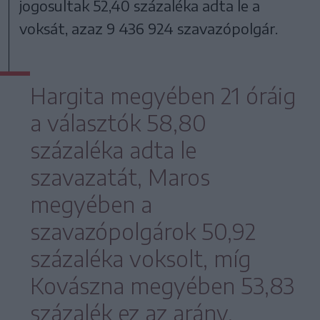
jogosultak 52,40 százaléka adta le a
voksát, azaz 9 436 924 szavazópolgár.
Hargita megyében 21 óráig
a választók 58,80
százaléka adta le
szavazatát, Maros
megyében a
szavazópolgárok 50,92
százaléka voksolt, míg
Kovászna megyében 53,83
százalék ez az arány.