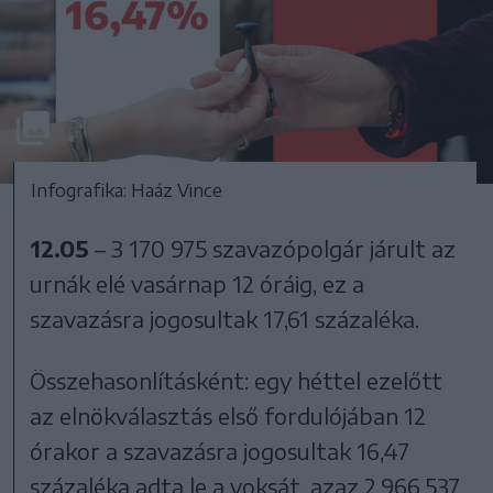
Infografika: Haáz Vince
12.05
– 3 170 975 szavazópolgár járult az
urnák elé vasárnap 12 óráig, ez a
szavazásra jogosultak 17,61 százaléka.
Összehasonlításként: egy héttel ezelőtt
az elnökválasztás első fordulójában 12
órakor a szavazásra jogosultak 16,47
százaléka adta le a voksát, azaz 2.966.537