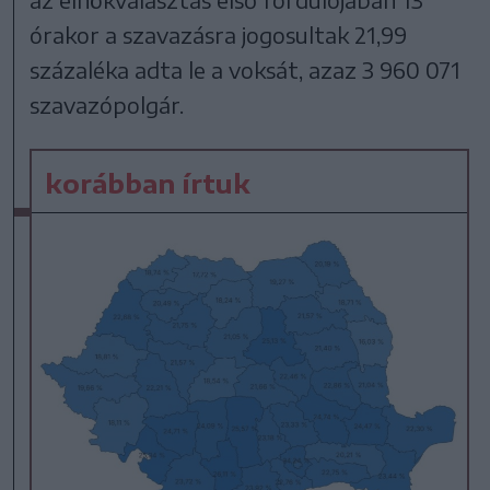
órakor a szavazásra jogosultak 21,99
százaléka adta le a voksát, azaz 3 960 071
szavazópolgár.
korábban írtuk