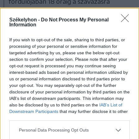
fordulójában 18 óráig a szavazásra
jogosultak 45,85 százaléka adta le a
Székelyhon -
Do Not Process My Personal
voksát, azaz 8 257 871 szavazópolgár.
Information
If you wish to opt-out of the sale, sharing to third parties, or
processing of your personal or sensitive information for
Hargita megyében 18
targeted advertising by us, please use the below opt-out
óráig a választók 51,96
section to confirm your selection. Please note that after your
opt-out request is processed you may continue seeing
százaléka adta le
interest-based ads based on personal information utilized by
us or personal information disclosed to third parties prior to
szavazatát, Maros
your opt-out. You may separately opt-out of the further
disclosure of your personal information by third parties on the
megyében a
IAB’s list of downstream participants. This information may
also be disclosed by us to third parties on the
IAB’s List of
szavazópolgárok 44,25
Downstream Participants
that may further disclose it to other
százaléka voksolt, míg
third parties.
Kovászna megyében 47,72
Personal Data Processing Opt Outs