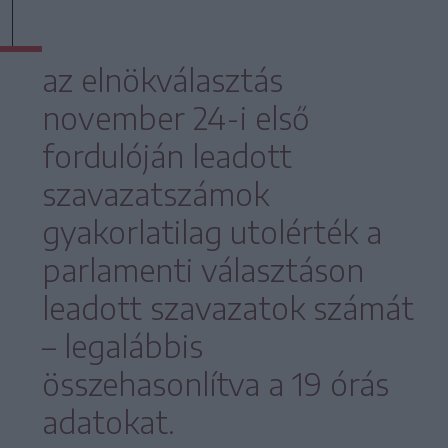
az elnökválasztás
november 24-i első
fordulóján leadott
szavazatszámok
gyakorlatilag utolérték a
parlamenti választáson
leadott szavazatok számát
– legalábbis
összehasonlítva a 19 órás
adatokat.