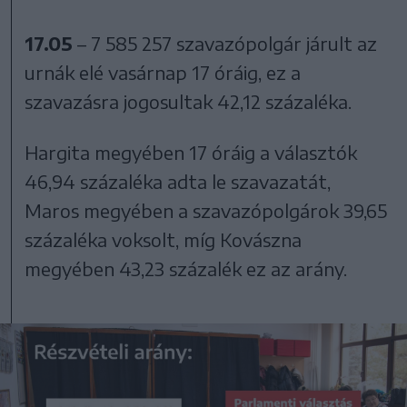
17.05
– 7 585 257 szavazópolgár járult az
urnák elé vasárnap 17 óráig, ez a
szavazásra jogosultak 42,12 százaléka.
Hargita megyében 17 óráig a választók
46,94 százaléka adta le szavazatát,
Maros megyében a szavazópolgárok 39,65
százaléka voksolt, míg Kovászna
megyében 43,23 százalék ez az arány.