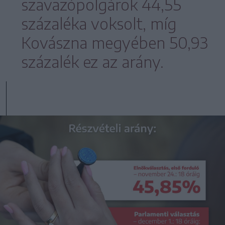
szavazópolgárok 44,55
százaléka voksolt, míg
Kovászna megyében 50,93
százalék ez az arány.