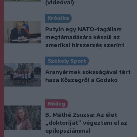
(videóval)
Krónika
Putyin egy NATO-tagállam
megtámadására készül az
amerikai hírszerzés szerint
Székely Sport
Aranyérmek sokaságával tért
haza Kőszegről a Godako
Nőileg
B. Máthé Zsuzsa: Az élet
„doktoriját” végeztem el az
epilepsziámmal