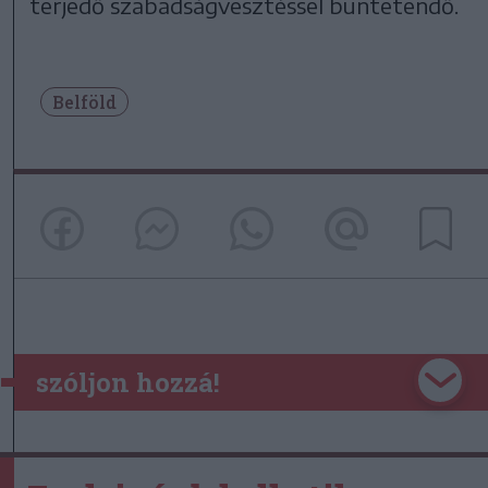
terjedő szabadságvesztéssel büntetendő.
Belföld
szóljon hozzá!