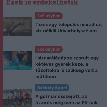
Ezek is érdekelhetik
Székelyhon
Tizenegy település maradhat
víz nélkül Udvarhelyszéken
Székelyhon
Húsdarálógépbe szorult egy
kétéves gyerek keze, a
tűzoltókra is szükség volt a
műtőben
Székely Sport
A gól már összejött, az
áttörés még nem az FK-nak