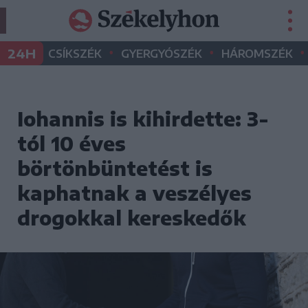
•
•
•
24H
CSÍKSZÉK
GYERGYÓSZÉK
HÁROMSZÉK
Iohannis is kihirdette: 3-
tól 10 éves
börtönbüntetést is
kaphatnak a veszélyes
drogokkal kereskedők