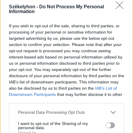
Székelyhon -
Do Not Process My Personal
Information
If you wish to opt-out of the sale, sharing to third parties, or
processing of your personal or sensitive information for
targeted advertising by us, please use the below opt-out
2026. július 31., péntek
section to confirm your selection. Please note that after your
Migrációs válság Ceutában: több
opt-out request is processed you may continue seeing
interest-based ads based on personal information utilized by
tízezer határsértő jutott be a
us or personal information disclosed to third parties prior to
spanyol városba Marokkó felől
your opt-out. You may separately opt-out of the further
disclosure of your personal information by third parties on the
IAB’s list of downstream participants. This information may
also be disclosed by us to third parties on the
IAB’s List of
Downstream Participants
that may further disclose it to other
third parties.
Personal Data Processing Opt Outs
I want to opt-out of the Sharing of my
personal data.
Opted In