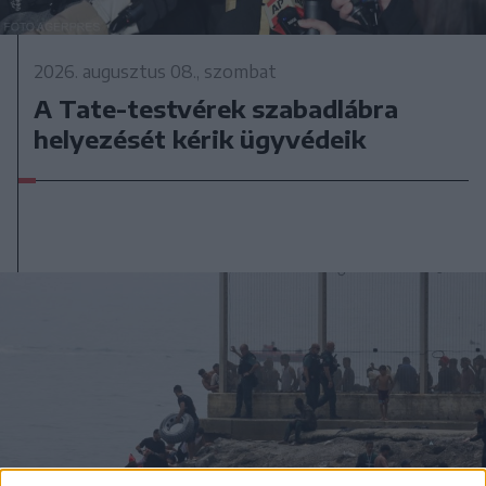
2026. augusztus 08., szombat
A Tate-testvérek szabadlábra
helyezését kérik ügyvédeik