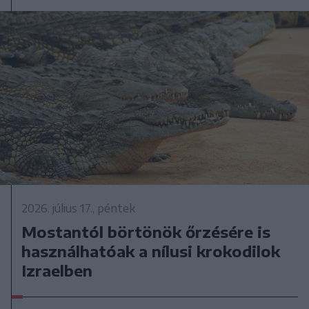
2026. július 17., péntek
Mostantól börtönök őrzésére is
használhatóak a nílusi krokodilok
Izraelben