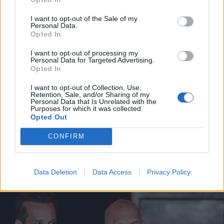
I want to opt-out of the Sale of my
Personal Data.
Opted In
I want to opt-out of processing my
Personal Data for Targeted Advertising.
Opted In
I want to opt-out of Collection, Use,
2026. július 28., kedd
Retention, Sale, and/or Sharing of my
Personal Data that Is Unrelated with the
Szentségtörő üzenetek és
Purposes for which it was collected.
Opted Out
vandalizmus a medjugorjei Mária-
szobornál – térfigyelő rögzítette a
CONFIRM
gyújtogatást
Data Deletion
Data Access
Privacy Policy