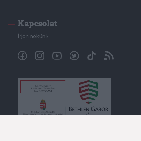
Kapcsolat
Írjon nekünk
© Székelyhon.ro 2009-2026