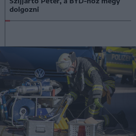
Szijjártó Péter, a BYD-hoz megy
dolgozni