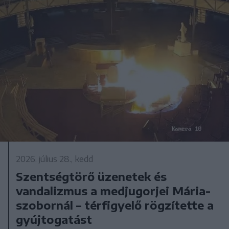
2026. július 28., kedd
Szentségtörő üzenetek és
vandalizmus a medjugorjei Mária-
szobornál – térfigyelő rögzítette a
gyújtogatást