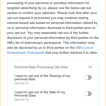
processing of your personal or sensitive information for
Tate testvéreket
targeted advertising by us, please use the below opt-out
section to confirm your selection. Please note that after your
opt-out request is processed you may continue seeing
interest-based ads based on personal information utilized by
us or personal information disclosed to third parties prior to
your opt-out. You may separately opt-out of the further
disclosure of your personal information by third parties on the
IAB’s list of downstream participants. This information may
also be disclosed by us to third parties on the
IAB’s List of
Downstream Participants
that may further disclose it to other
third parties.
Personal Data Processing Opt Outs
I want to opt-out of the Sharing of my
personal data.
Opted In
2026. július 17., péntek
I want to opt-out of the Sale of my
Personal Data.
Mostantól börtönök őrzésére is
Opted In
használhatóak a nílusi krokodilok