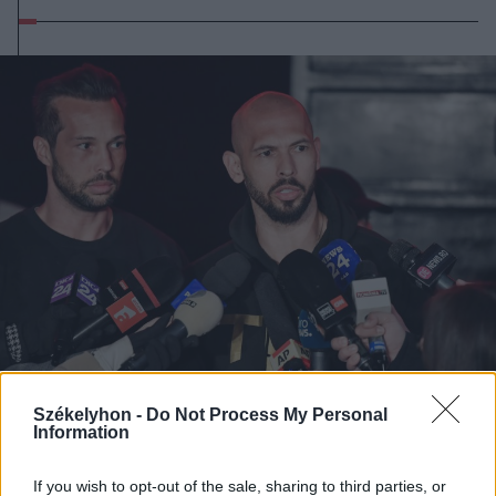
Székelyhon -
Do Not Process My Personal
2026. július 19., vasárnap
Information
Őrizetbe vették a Romániában is
súlyos bűncselekményekkel vádolt
If you wish to opt-out of the sale, sharing to third parties, or