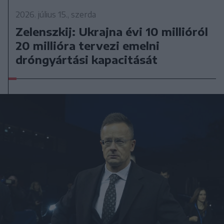
2026. július 15., szerda
Zelenszkij: Ukrajna évi 10 millióról
20 millióra tervezi emelni
dróngyártási kapacitását