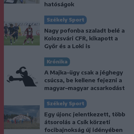
hatóságok
Székely Sport
Nagy pofonba szaladt belé a
Kolozsvári CFR, kikapott a
Győr és a Loki is
Krónika
A Majka-ügy csak a jéghegy
csúcsa, be kellene fejezni a
magyar–magyar acsarkodást
Székely Sport
Egy újonc jelentkezett, több
átsorolás a Csík körzeti
focibajnokság új idényében