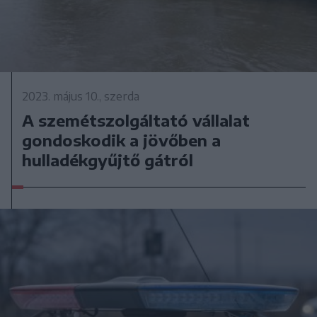
2023. május 10., szerda
A szemétszolgáltató vállalat
gondoskodik a jövőben a
hulladékgyűjtő gátról