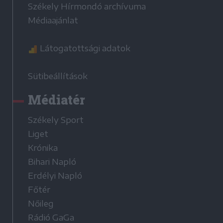
Székely Hírmondó archívuma
Médiaajánlat
Látogatottsági adatok
Sütibeállítások
Médiatér
Székely Sport
Liget
Krónika
Bihari Napló
Erdélyi Napló
Főtér
Nőileg
Rádió GaGa