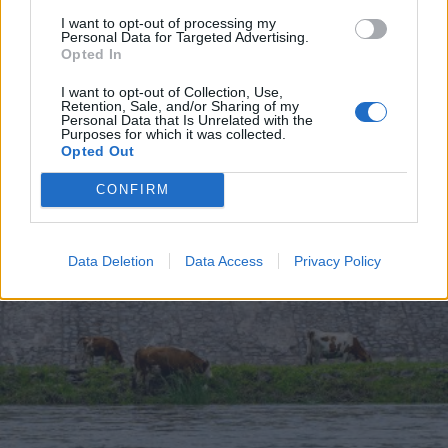
I want to opt-out of processing my
Personal Data for Targeted Advertising.
Opted In
2023. május 06., szombat
I want to opt-out of Collection, Use,
Büntetésből nincs edzés? Hallani
Retention, Sale, and/or Sharing of my
Personal Data that Is Unrelated with the
sem akarnak róla, inkább
Purposes for which it was collected.
Opted Out
beviszik a sportot a matekórára
CONFIRM
Data Deletion
Data Access
Privacy Policy