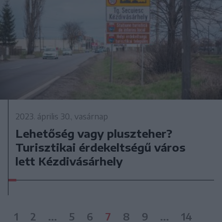
2023. április 30., vasárnap
Lehetőség vagy pluszteher?
Turisztikai érdekeltségű város
lett Kézdivásárhely
1
2
...
5
6
7
8
9
...
14