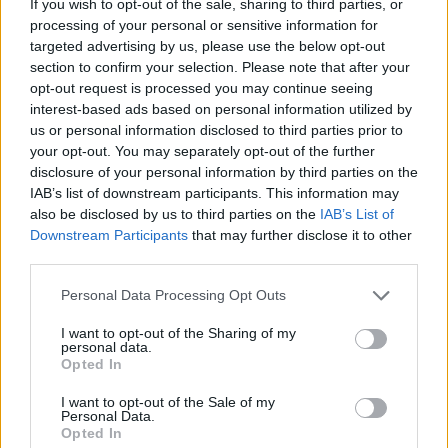
If you wish to opt-out of the sale, sharing to third parties, or
2023. május 06., szombat
processing of your personal or sensitive information for
Sietős volt a péntek délután:
targeted advertising by us, please use the below opt-out
csak néhány órára álltak ki a
section to confirm your selection. Please note that after your
opt-out request is processed you may continue seeing
rendőrök, mégis sokan radarba
interest-based ads based on personal information utilized by
futottak
us or personal information disclosed to third parties prior to
your opt-out. You may separately opt-out of the further
disclosure of your personal information by third parties on the
IAB’s list of downstream participants. This information may
also be disclosed by us to third parties on the
IAB’s List of
Downstream Participants
that may further disclose it to other
third parties.
Personal Data Processing Opt Outs
I want to opt-out of the Sharing of my
personal data.
Opted In
I want to opt-out of the Sale of my
Personal Data.
Opted In