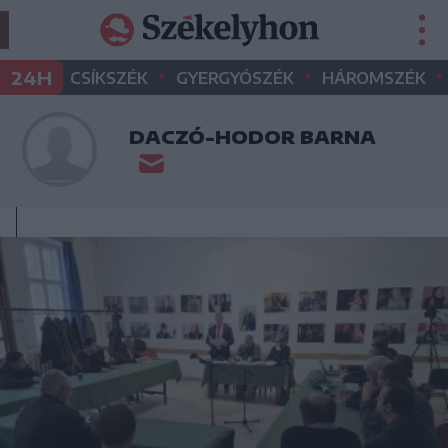
•
•
•
24H
CSÍKSZÉK
GYERGYÓSZÉK
HÁROMSZÉK
DACZÓ-HODOR BARNA