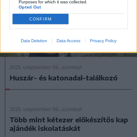
Purposes for which it was collected.
Opted Out
CONFIRM
Data Deletion
Data Access
Privacy Policy
2025. szeptember 06., szombat
Huszár- és katonadal-találkozó
2025. szeptember 06., szombat
Több mint kétezer előkészítős kap
ajándék iskolatáskát