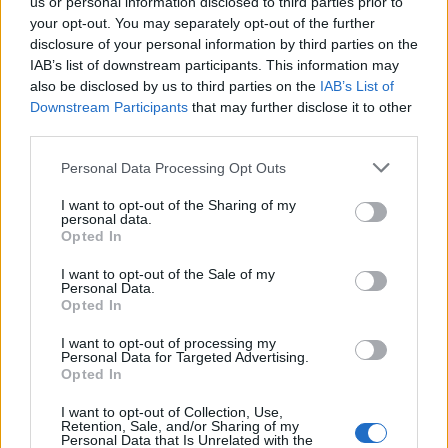
us or personal information disclosed to third parties prior to
your opt-out. You may separately opt-out of the further
disclosure of your personal information by third parties on the
IAB’s list of downstream participants. This information may
also be disclosed by us to third parties on the
IAB’s List of
Downstream Participants
that may further disclose it to other
third parties.
2025. szeptember 08., hétfő
Personal Data Processing Opt Outs
Septemberfest puliszkával,
I want to opt-out of the Sharing of my
főzőversennyel
personal data.
Opted In
I want to opt-out of the Sale of my
Personal Data.
Opted In
I want to opt-out of processing my
Personal Data for Targeted Advertising.
Opted In
I want to opt-out of Collection, Use,
Retention, Sale, and/or Sharing of my
Personal Data that Is Unrelated with the