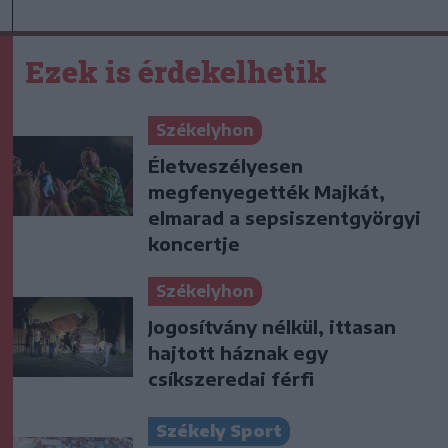
Ezek is érdekelhetik
Székelyhon
Életveszélyesen
megfenyegették Majkát,
elmarad a sepsiszentgyörgyi
koncertje
Székelyhon
Jogosítvány nélkül, ittasan
hajtott háznak egy
csíkszeredai férfi
Székely Sport