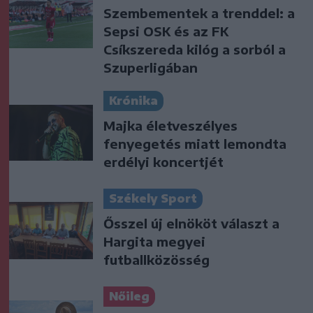
Szembementek a trenddel: a
Sepsi OSK és az FK
Csíkszereda kilóg a sorból a
Szuperligában
Krónika
Majka életveszélyes
fenyegetés miatt lemondta
erdélyi koncertjét
Székely Sport
Ősszel új elnököt választ a
Hargita megyei
futballközösség
Nőileg