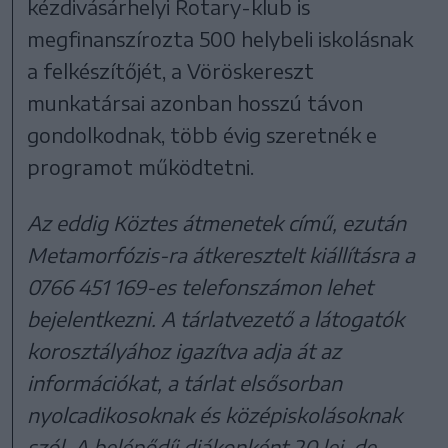
kézdivásárhelyi Rotary-klub is
megfinanszírozta 500 helybeli iskolásnak
a felkészítőjét, a Vöröskereszt
munkatársai azonban hosszú távon
gondolkodnak, több évig szeretnék e
programot működtetni.
Az eddig Köztes átmenetek című, ezután
Metamorfózis-ra átkeresztelt kiállításra a
0766 451 169-es telefonszámon lehet
bejelentkezni. A tárlatvezető a látogatók
korosztályához igazítva adja át az
információkat, a tárlat elsősorban
nyolcadikosoknak és középiskolásoknak
szól. A belépődíj diákonként 20 lej, de