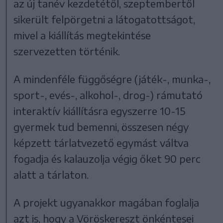
az új tanév kezdetétől, szeptembertől
sikerült felpörgetni a látogatottságot,
mivel a kiállítás megtekintése
szervezetten történik.
A mindenféle függőségre (játék-, munka-,
sport-, evés-, alkohol-, drog-) rámutató
interaktív kiállításra egyszerre 10-15
gyermek tud bemenni, összesen négy
képzett tárlatvezető egymást váltva
fogadja és kalauzolja végig őket 90 perc
alatt a tárlaton.
A projekt ugyanakkor magában foglalja
azt is, hogy a Vöröskereszt önkéntesei