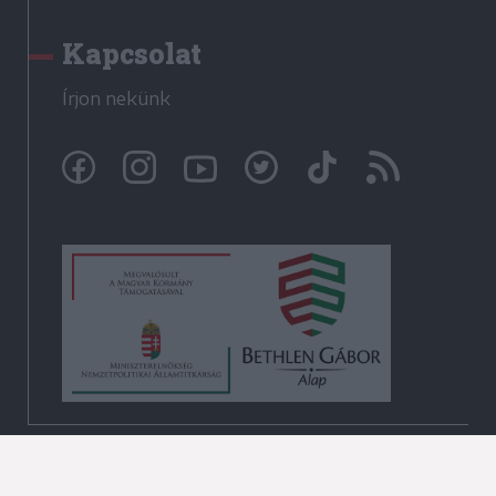
Kapcsolat
Írjon nekünk
© Székelyhon.ro 2009-2026
Minden jog fenntartva!